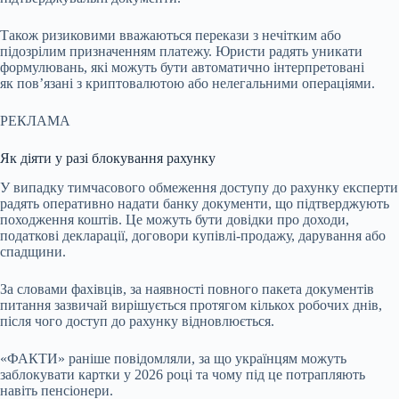
Також ризиковими вважаються перекази з нечітким або
підозрілим призначенням платежу. Юристи радять уникати
формулювань, які можуть бути автоматично інтерпретовані
як пов’язані з криптовалютою або нелегальними операціями.
РЕКЛАМА
Як діяти у разі блокування рахунку
У випадку тимчасового обмеження доступу до рахунку експерти
радять оперативно надати банку документи, що підтверджують
походження коштів. Це можуть бути довідки про доходи,
податкові декларації, договори купівлі-продажу, дарування або
спадщини.
За словами фахівців, за наявності повного пакета документів
питання зазвичай вирішується протягом кількох робочих днів,
після чого доступ до рахунку відновлюється.
«ФАКТИ» раніше повідомляли, за що українцям можуть
заблокувати картки у 2026 році та чому під це потрапляють
навіть пенсіонери.