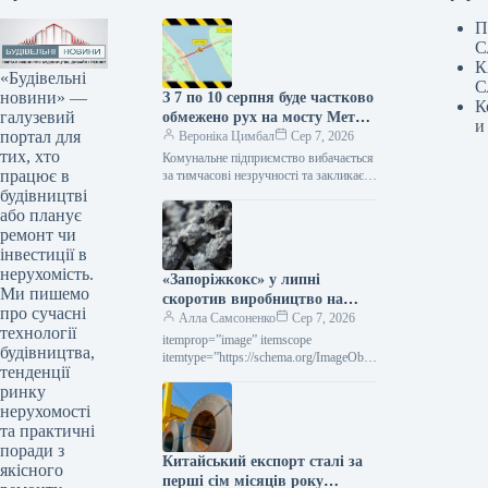
П
С
К
«Будівельні
С
новини» —
З 7 по 10 серпня буде частково
К
галузевий
обмежено рух на мосту Метро
и
портал для
(схема)
Вероніка Цимбал
Сер 7, 2026
тих, хто
Комунальне підприємство вибачається
працює в
за тимчасові незручності та закликає
враховувати обмеження при
будівництві
плануванні своїх поїздок. Сьогодні,
або планує
11:56 Фото: kyivcity.com.ua Ремонт
ремонт чи
дорожнього…
інвестиції в
нерухомість.
«Запоріжкокс» у липні
Ми пишемо
скоротив виробництво на
про сучасні
15,3% порівняно з попереднім
Алла Самсоненко
Сер 7, 2026
технології
місяцем.
itemprop=”image” itemscope
будівництва,
itemtype=”https://schema.org/ImageObje
тенденції
ct” rel=”nofollow”> zaporozhcoke.com
ринку
Новини Компанії виробництво коксу
Роздрукувати 130 07 Серпня 2026
нерухомості
«Запоріжкокс» у липні скоротив
та практичні
випуск продукції…
поради з
Китайський експорт сталі за
якісного
перші сім місяців року