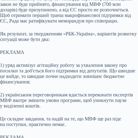
закон не буде прийнято, фінансування від МВФ (700 млн
доларів) буде призупинено, а від ЄС просто не розпочнеться.
Щоб отримати перший транш макрофінансової підтримки від
ЄС, Рада має ратифікувати меморандум про співпрацю.
Як результат, за твердженням «РБК-Україна», варіантів розвитку
ситуації може бути два:
РЕКЛАМА
1) уряд активізує агітаційну роботу за ухвалення закону про
посилки та доб'ється його підтримки від депутатів. Що швидше
це вийде, то швидше почне надходити зовнішнє бюджетне
фінансування;
2) українським переговорникам вдасться переконати експертів
МВФ вкотре змінити умови програми, щоб уникнути паузи
у виділенні коштів.
Це складне завдання, та надій на те, що МВФ ще раз піде
на поступки, практично немає.
РЕКЛАМА