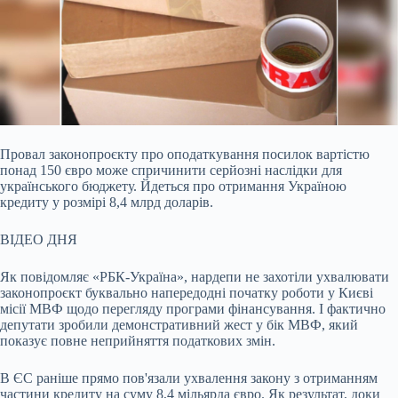
Провал законопроєкту про оподаткування посилок вартістю
понад 150 євро може спричинити серйозні наслідки для
українського бюджету. Йдеться про отримання Україною
кредиту
у розмірі 8,4 млрд доларів.
ВІДЕО ДНЯ
Як повідомляє «РБК-Україна», нардепи не захотіли ухвалювати
законопроєкт буквально напередодні початку роботи у Києві
місії МВФ щодо перегляду програми фінансування. І фактично
депутати зробили демонстративний жест у бік МВФ, який
показує повне неприйняття податкових змін.
В ЄС раніше прямо пов'язали ухвалення закону з отриманням
частини кредиту на суму 8,4 мільярда євро. Як результат, доки