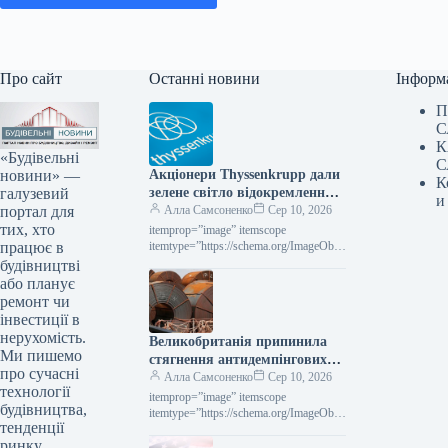
Про сайт
Останні новини
Інформ
П
С
К
«Будівельні
С
новини» —
Акціонери Thyssenkrupp дали
К
галузевий
зелене світло відокремленню
и
портал для
підрозділу з обробки
Алла Самсоненко
Сер 10, 2026
тих, хто
матеріалів.
itemprop=”image” itemscope
працює в
itemtype=”https://schema.org/ImageObje
ct” rel=”nofollow”> shutterstock.com
будівництві
ThyssenKrupp Новини Компанії
або планує
Thyssenkrupp Роздрукувати 90 10
ремонт чи
Серпня 2026 Акціонери Thyssenkrupp
інвестиції в
схвалили відокремлення підрозділу,
нерухомість.
Великобританія припинила
що…
Ми пишемо
стягнення антидемпінгових
про сучасні
податків на холоднокатаний
Алла Самсоненко
Сер 10, 2026
технології
листовий прокат з Китаю та
itemprop=”image” itemscope
будівництва,
Росії.
itemtype=”https://schema.org/ImageObje
тенденції
ct” rel=”nofollow”> reuters.com HRC
ринку
Новини Світовий ринок Велика