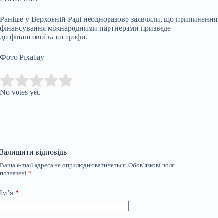
Раніше у Верховній Раді неодноразово заявляли, що припинення
фінансування міжнародними партнерами призведе
до фінансової катастрофи.
Фото Pixabay
Submit Rating
Rate this item:
No votes yet.
Залишити відповідь
Ваша e-mail адреса не оприлюднюватиметься.
Обов’язкові поля
позначені
*
Ім’я
*