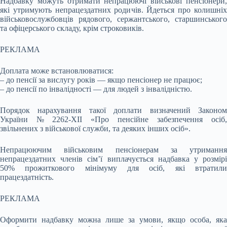
Надбавку можуть отримати непрацюючі військові пенсіонери,
які утримують непрацездатних родичів. Йдеться про колишніх
військовослужбовців рядового, сержантського, старшинського
та офіцерського складу, крім строковиків.
РЕКЛАМА
Доплата може встановлюватися:
– до пенсії за вислугу років — якщо пенсіонер не працює;
– до пенсії по інвалідності — для людей з інвалідністю.
Порядок нарахування такої доплати визначений Законом
України № 2262-XII «Про пенсійне забезпечення осіб,
звільнених з військової служби, та деяких інших осіб».
Непрацюючим військовим пенсіонерам за утримання
непрацездатних членів сім’ї виплачується надбавка у розмірі
50% прожиткового мінімуму для осіб, які втратили
працездатність.
РЕКЛАМА
Оформити надбавку можна лише за умови, якщо особа, яка