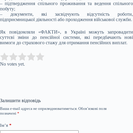
– підтвердження спільного проживання та ведення спільного
побуту;
– документи, які засвідчують відсутність роботи,
підприємницької діяльності або проходження військової служби.
Як повідомляли «ФАКТИ», в Україні можуть запровадити
суттєві зміни до пенсійної системи, які передбачають нові
вимоги до страхового стажу для отримання пенсійних виплат.
Submit Rating
Rate this item:
No votes yet.
Залишити відповідь
Ваша e-mail адреса не оприлюднюватиметься.
Обов’язкові поля
позначені
*
Ім’я
*