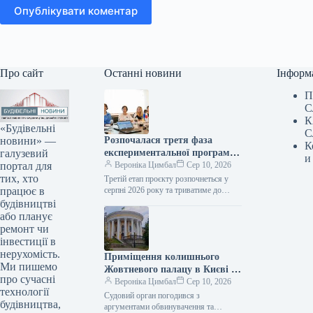
Опублікувати коментар
Про сайт
Останні новини
Інформ
П
С
К
«Будівельні
С
новини» —
Розпочалася третя фаза
К
галузевий
експериментальної програми
и
портал для
з утилізації будівельних
Вероніка Цимбал
Сер 10, 2026
тих, хто
матеріалів за сприяння Японії
Третій етап проєкту розпочнеться у
працює в
серпні 2026 року та триватиме до
кінця поточного року. Сьогодні, 12:34
будівництві
Фото: mininfra.gov.ua Управління
або планує
будівельними…
ремонт чи
інвестиції в
нерухомість.
Приміщення колишнього
Ми пишемо
Жовтневого палацу в Києві за
про сучасні
рішенням суду повинні
Вероніка Цимбал
Сер 10, 2026
технології
повернути державі.
Судовий орган погодився з
будівництва,
аргументами обвинувачення та