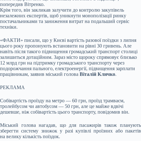
попередив Вітренко.
Крім того, він закликав залучити до контролю закупівель
незалежних експертів, щоб уникнути монополізації ринку
постачальниками та заниження витрат на подальший сервіс
техніки.
«ФАКТИ» писали, що у Києві вартість разової поїздки з липня
цього року пропонують встановити на рівні 30 гривень. Але
навіть після такого підвищення громадський транспорт столиці
залишиться дотаційним. Зараз місто щороку спрямовує близько
12 млрд грн на підтримку громадського транспорту через
подорожчання пального, електроенергії, підвищення зарплати
працівникам, заявив міський голова
Віталій Кличко
.
РЕКЛАМА
Собівартість проїзду на метро — 60 грн, проїзд трамваєм,
тролейбусом чи автобусом — 50 грн, але це майже вдвічі
дешевше, ніж собівартість цього транспорту, повідомив він.
Міський голова нагадав, що для пасажирів також планують
зберегти систему знижок у разі купівлі проїзних або пакетів
на велику кількість поїздок.