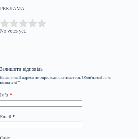
РЕКЛАМА
Submit Rating
Rate this item:
No votes yet.
Залишити відповідь
Ваша e-mail адреса не оприлюднюватиметься.
Обов’язкові поля
позначені
*
Ім’я
*
Email
*
Сайт