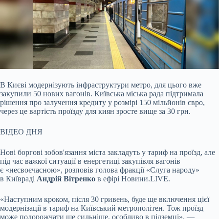
В Києві модернізують інфраструктури метро, для цього вже
закупили 50 нових вагонів. Київська міська рада підтримала
рішення про залучення кредиту у розмірі 150 мільйонів
євро,
через це вартість проїзду для киян зросте вище за 30 грн.
ВІДЕО ДНЯ
Нові боргові зобов'язання міста закладуть у тариф на проїзд, але
під час важкої ситуації в енергетиці закупівля вагонів
є «несвоєчасною», розповів голова фракції «Слуга народу»
в Київраді
Андрій Вітренко
в ефірі Новини.LIVE.
«Наступним кроком, після 30 гривень, буде ще включення цієї
модернізації в тариф на Київський метрополітен. Тож проїзд
може подорожчати ще сильніше, особливо в підземці», —