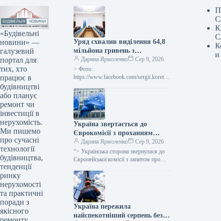
П
С
К
«Будівельні
С
новини» —
Уряд схвалив виділення 64,8
К
галузевий
мільйона гривень з
и
портал для
державного бюджету для
Дарина Ярмоленко
Сер 9, 2026
тих, хто
відновлювальних робіт та
> Фото:
працює в
подолання наслідків війни.
https://www.facebook.com/sergii.koretsk
yi.page Уряд України схвалив
будівництві
виділення коштів, запланованих у
або планує
державному бюджеті на 2026 рік для
ремонт чи
фінансування регіональної політики,
інвестиції в
з…
нерухомість.
Україна звертається до
Ми пишемо
Єврокомісії з проханням
про сучасні
надати 220 мільйонів євро для
Дарина Ярмоленко
Сер 9, 2026
технології
допомоги
“> Українська сторона звернулася до
будівництва,
сільськогосподарським
Європейської комісії з запитом про
тенденції
надання 220 мільйонів євро у вигляді
виробникам через
ринку
безповоротної фінансової допомоги.
заблоковані порти.
Ця…
нерухомості
та практичні
поради з
Україна пережила
якісного
найспекотніший серпень без
ремонту.