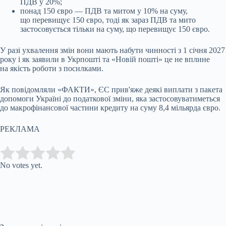
ПДВ у 20%;
понад 150 євро — ПДВ та митом у 10% на суму,
що перевищує 150 євро, тоді як зараз ПДВ та мито
застосовується тільки на суму, що перевищує 150 євро.
У разі ухвалення змін вони мають набути чинності з 1 січня 2027
року і як заявили в Укрпошті та «Новій пошті» це не вплине
на якість роботи з посилками.
Як повідомляли «ФАКТИ», ЄС прив'яже деякі виплати з пакета
допомоги Україні до податкової зміни, яка застосовуватиметься
до макрофінансової частини кредиту на суму 8,4 мільярда євро.
РЕКЛАМА
Submit Rating
Rate this item:
No votes yet.