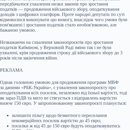
передбачалося ухвалення низки законів про зростання
податків — продовження військового збору, оподаткування
доходів з цифрових платформ. Проте народні депутати по суті
відмовилися виконувати цю вимогу, внаслідок чого умови були
пом'якшені і зростання податків стало необов'язковою, але
бажаною умовою.
Незважаючи на схвалення законопроєктів про зростання
податків Кабміном, у Верховній Раді зміни так і не були
ухвалені, крім продовження строку дії військового збору до 3
років після закінчення війни.
РЕКЛАМА
Однак головною умовою для продовження програми МВФ
за даними «РБК-Україна», є ухвалення законопроєкту про
оподаткування всіх посилок, незалежно від їхньої вартості, тоді
як зараз ПДВ та мито не стягується з відправлень вартістю
нижче 150 євро. У запропонованому законопроєкті планується:
залишити пільгу щодо безмитного пересилання
некомерційних посилок вартістю до 45 євро;
посилки ж від 45 до 150 євро будуть оподатковуватись