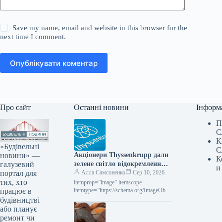
Save my name, email and website in this browser for the
next time I comment.
Опублікувати коментар
Про сайт
Останні новини
Інформ
П
С
К
«Будівельні
С
новини» —
Акціонери Thyssenkrupp дали
К
галузевий
зелене світло відокремленню
и
портал для
підрозділу з обробки
Алла Самсоненко
Сер 10, 2026
тих, хто
матеріалів.
itemprop=”image” itemscope
працює в
itemtype=”https://schema.org/ImageObje
ct” rel=”nofollow”> shutterstock.com
будівництві
ThyssenKrupp Новини Компанії
або планує
Thyssenkrupp Роздрукувати 90 10
ремонт чи