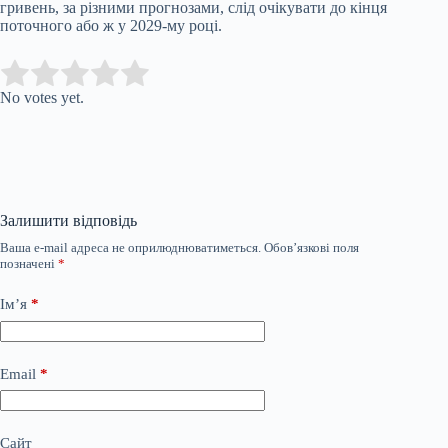
гривень, за різними прогнозами, слід очікувати до кінця
поточного або ж у 2029-му році.
Submit Rating
Rate this item:
No votes yet.
Залишити відповідь
Ваша e-mail адреса не оприлюднюватиметься.
Обов’язкові поля
позначені
*
Ім’я
*
Email
*
Сайт