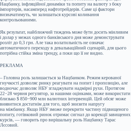
Нацбанку, інфляційної динаміки та попиту на валюту з боку
імпортерів, насамперед нафтотрейдерів. Саме ці фактори
визначатимуть, чи залишаться курсові коливання
контрольованими.
Як результат, найближчий тиждень може бути досить мінливим
і долар у межах одного банківського дня може демонструвати
розліт до 0,3 грн. Але така волатильність не означає
автоматичного переходу в девальваційний сценарій, для цього
потрібна стійка зміна тренду, а поки що її не видно.
РЕКЛАМА
– Головна роль залишається за Нацбанком. Режим керованої
гнучкості дозволяє ринку реагувати на попит і пропозицію, але
водночас дозволяє НБУ згладжувати надмірні рухи. Протягом
22−28 червня регулятор, за нашими оцінками, може використати
близько $ 850−900 млн валютних інтервенцій. Цей обсяг може
виявитися достатнім для того, щоб знизити напругу
на міжбанку. Якщо НБУ зможе перекрити частину підвищеного
попиту, готівковий ринок отримає сигнал до корекції завищених
курсів, — говорить про вирішальну роль Нацбанку Тарас
Лєсовий.