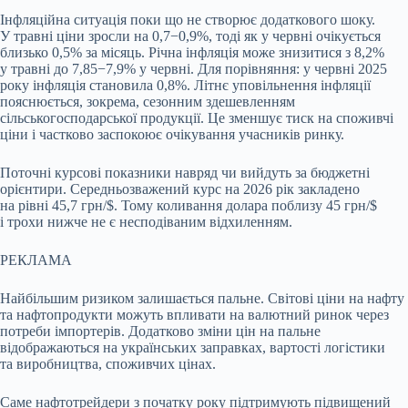
Інфляційна ситуація поки що не створює додаткового шоку.
У травні ціни зросли на 0,7−0,9%, тоді як у червні очікується
близько 0,5% за місяць. Річна інфляція може знизитися з 8,2%
у травні до 7,85−7,9% у червні. Для порівняння: у червні 2025
року інфляція становила 0,8%. Літнє уповільнення інфляції
пояснюється, зокрема, сезонним здешевленням
сільськогосподарської продукції. Це зменшує тиск на споживчі
ціни і частково заспокоює очікування учасників ринку.
Поточні курсові показники навряд чи вийдуть за бюджетні
орієнтири. Середньозважений курс на 2026 рік закладено
на рівні 45,7 грн/$. Тому коливання долара поблизу 45 грн/$
і трохи нижче не є несподіваним відхиленням.
РЕКЛАМА
Найбільшим ризиком залишається пальне. Світові ціни на нафту
та нафтопродукти можуть впливати на валютний ринок через
потреби імпортерів. Додатково зміни цін на пальне
відображаються на українських заправках, вартості логістики
та виробництва, споживчих цінах.
Саме нафтотрейдери з початку року підтримують підвищений