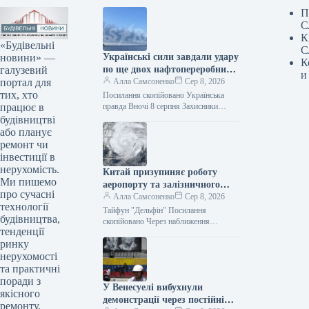
П
С
К
«Будівельні
С
новини» —
Українські сили завдали удару
К
галузевий
по ще двох нафтопереробних
и
портал для
заводах у Росії, повідомив
Алла Самсоненко
Сер 8, 2026
тих, хто
Генеральний штаб.
Посилання скопійовано Українська
працює в
правда Вночі 8 серпня Захисники
України завдали удару по Ільському та
будівництві
Сизранському нафтопереробних
або планує
заводах у Росії, а…
ремонт чи
інвестиції в
нерухомість.
Китай призупиняє роботу
Ми пишемо
аеропорту та залізничного
про сучасні
сполучення через буревій
Алла Самсоненко
Сер 8, 2026
технології
“Дельфін”
Тайфун "Дельфін" Посилання
будівництва,
скопійовано Через наближення
тенденції
тайфуну “Дельфін” Китай тимчасово
ринку
припиняє авіасполучення та обмежує
рух частини поїздів у районі дельти…
нерухомості
та практичні
поради з
У Венесуелі вибухнули
якісного
демонстрації через постійні
ремонту.