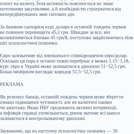
попит на валюту. Їхня активність пояснюється не лише
поточними закупівлями, а й необхідністю страхуватися від
непередбачуваних змін світових цін.
За базовим сценарієм курс долара в останній тиждень червня
не повинен перевищити 45,2 грн. Швидше за все, він
коливатиметься близько 45 грн/$, поступово закріплюючись біля
цієї психологічної позначки.
Євро залежатиме від зовнішнього співвідношення євро/долар.
Оскільки ця пара в останні тижні перебуває в межах 1,15−1,18,
курс євро в Україні може залишатися в діапазоні 51−52,5 грн.
Більш імовірним виглядає коридор 51,5−52,5 грн.
РЕКЛАМА
Як резюмує банкір, останній тиждень червня може зберегти
ознаки підвищеної чутливості, але не валютної паніки
чи ажіотажу. Якщо НБУ продовжить активні інтервенції,
а інфляція справді уповільниться, ринок матиме всі шанси
залишитися в контрольованому діапазоні.
Зауважимо, що на наступну психологічну позначку — 50