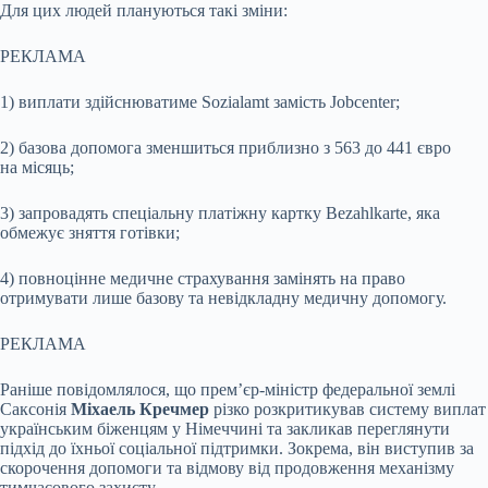
Для цих людей плануються такі зміни:
РЕКЛАМА
1) виплати здійснюватиме Sozialamt замість Jobcenter;
2) базова допомога зменшиться приблизно з 563 до 441 євро
на місяць;
3) запровадять спеціальну платіжну картку Bezahlkarte, яка
обмежує зняття готівки;
4) повноцінне медичне страхування замінять на право
отримувати лише базову та невідкладну медичну допомогу.
РЕКЛАМА
Раніше повідомлялося, що прем’єр-міністр федеральної землі
Саксонія
Міхаель Кречмер
різко розкритикував систему виплат
українським біженцям у Німеччині та закликав переглянути
підхід до їхньої соціальної підтримки. Зокрема, він виступив за
скорочення допомоги та відмову від продовження механізму
тимчасового захисту.