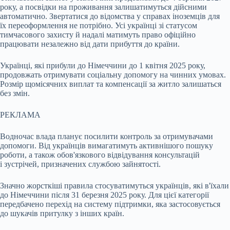
року, а посвідки на проживання залишатимуться дійсними
автоматично. Звертатися до відомства у справах іноземців для
їх переоформлення не потрібно. Усі українці зі статусом
тимчасового захисту й надалі матимуть право офіційно
працювати незалежно від дати прибуття до країни.
Українці, які прибули до Німеччини до 1 квітня 2025 року,
продовжать отримувати соціальну допомогу на чинних умовах.
Розмір щомісячних виплат та компенсації за житло залишаться
без змін.
РЕКЛАМА
Водночас влада планує посилити контроль за отримувачами
допомоги. Від українців вимагатимуть активнішого пошуку
роботи, а також обов'язкового відвідування консультацій
і зустрічей, призначених службою зайнятості.
Значно жорсткіші правила стосуватимуться українців, які в'їхали
до Німеччини після 31 березня 2025 року. Для цієї категорії
передбачено перехід на систему підтримки, яка застосовується
до шукачів притулку з інших країн.