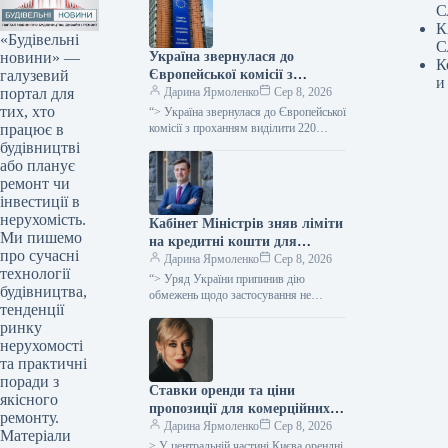
С
К
«Будівельні
С
новини» —
Україна звернулася до
К
галузевий
Європейської комісії з
и
портал для
проханням надати 220
Дарина Ярмоленко
Сер 8, 2026
тих, хто
мільйонів євро для допомоги
“> Україна звернулася до Європейської
працює в
аграрному сектору у зв’язку
комісії з проханням виділити 220
мільйонів євро безповоротної
будівництві
із блокуванням портів.
допомоги для компенсації відсотків за
або планує
кредитами малим…
ремонт чи
інвестиції в
нерухомість.
Кабінет Міністрів зняв ліміти
Ми пишемо
на кредитні кошти для
про сучасні
сільськогосподарських
Дарина Ярмоленко
Сер 8, 2026
технології
підприємств в межах
“> Уряд України припинив дію
будівництва,
програми “5-7-9%”
обмежень щодо застосування не
тенденції
більше 20% від суми позики для
ринку
забезпечення обіговими коштами
сільгоспвиробників у…
нерухомості
та практичні
поради з
Ставки оренди та ціни
якісного
пропозиції для комерційних
ремонту.
площ у центральному Києві
Дарина Ярмоленко
Сер 8, 2026
Матеріали
знизилися вдвічі порівняно з
> У центральній частині Києва орендні