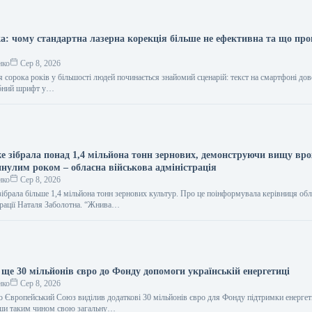
ка: чому стандартна лазерна корекція більше не ефективна та що пр
нко
Сер 8, 2026
 сорока років у більшості людей починається знайомий сценарій: текст на смартфоні до
рібний шрифт у…
е зібрала понад 1,4 мільйона тонн зернових, демонструючи вищу вр
инулим роком – обласна військова адміністрація
нко
Сер 8, 2026
зібрала більше 1,4 мільйона тонн зернових культур. Про це поінформувала керівниця обл
страції Наталя Заболотна. “Жнива…
ще 30 мільйонів євро до Фонду допомоги українській енергетиці
нко
Сер 8, 2026
о Європейський Союз виділив додаткові 30 мільйонів євро для Фонду підтримки енерге
вши таким чином свою загальну…