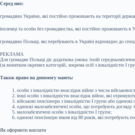
Серед них:
громадяни України, які постійно проживають на території держа
іноземці та особи без громадянства, які постійно проживають в У
громадяни Польщі, які перебувають в Україні відповідно до спеці
РЕКЛАМА
Для громадян Польщі діє додаткова умова: їхній середньомісячни
(за винятком окремих категорій, зокрема осіб з інвалідністю I гр
Також право на допомогу мають:
1. особи з інвалідністю внаслідок війни з числа військово
2. інші особи з інвалідністю внаслідок війни, які отримую
3. військові пенсіонери з інвалідністю I групи або одинокі
4. одинокі малозабезпечені особи, що потребують догляду 
5. малозабезпечені особи з інвалідністю I групи;
6. одинокі пенсіонери віком від 80 років, які потребують п
Як оформити виплати