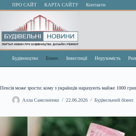
Перейти
ПРО САЙТ
КАРТА САЙТУ
Контакти
до
вмісту
Будівництво
Бізнес
Інвестиції
Нерухомість
Рин
Пенсія може зрости: кому з українців нарахують майже 1000 гри
Алла Самсоненко
22.06.2026
Будівельний бізнес