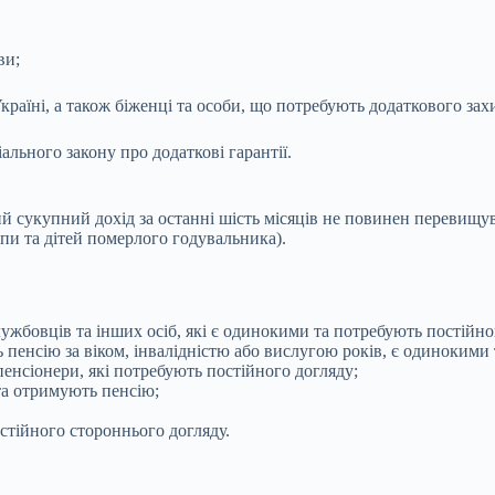
ви;
країні, а також біженці та особи, що потребують додаткового зах
ального закону про додаткові гарантії.
й сукупний дохід за останні шість місяців не повинен перевищув
упи та дітей померлого годувальника).
службовців та інших осіб, які є одинокими та потребують постій
ть пенсію за віком, інвалідністю або вислугою років, є одинокими
 пенсіонери, які потребують постійного догляду;
та отримують пенсію;
остійного стороннього догляду.