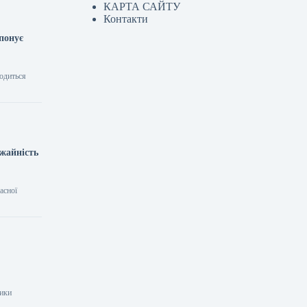
КАРТА САЙТУ
Контакти
опонує
водиться
ожайність
асної
тики