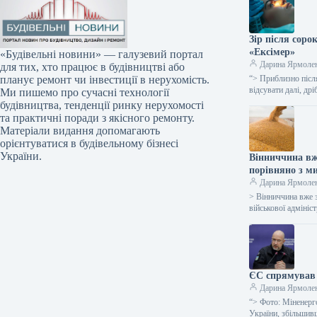
Зір після соро
«Ексімер»
«Будівельні новини» — галузевий портал
Дарина Ярмоле
для тих, хто працює в будівництві або
“> Приблизно після
планує ремонт чи інвестиції в нерухомість.
відсувати далі, д
Ми пишемо про сучасні технології
будівництва, тенденції ринку нерухомості
та практичні поради з якісного ремонту.
Матеріали видання допомагають
орієнтуватися в будівельному бізнесі
України.
Вінниччина вж
порівняно з м
Дарина Ярмоле
> Вінниччина вже 
військової адміні
ЄС спрямував 
Дарина Ярмоле
“> Фото: Міненерг
України, збільши