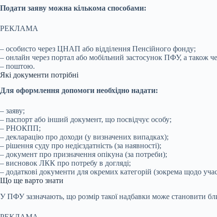
Подати заяву можна кількома способами:
РЕКЛАМА
– особисто через ЦНАП або відділення Пенсійного фонду;
– онлайн через портал або мобільний застосунок ПФУ, а також ч
– поштою.
Які документи потрібні
Для оформлення допомоги необхідно надати:
– заяву;
– паспорт або інший документ, що посвідчує особу;
– РНОКПП;
– декларацію про доходи (у визначених випадках);
– рішення суду про недієздатність (за наявності);
– документ про призначення опікуна (за потреби);
– висновок ЛКК про потребу в догляді;
– додаткові документи для окремих категорій (зокрема щодо участ
Що ще варто знати
У ПФУ зазначають, що розмір такої надбавки може становити бли
РЕКЛАМА