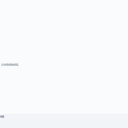
 I comment.
ни