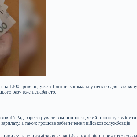
 на 1300 гривень, уже з 1 липня мінімальну пенсію для всіх хоч
цього разу вже ненабагато.
рховній Раді зареєстрували законопроєкт, який пропонує змінити
 зарплату, а також грошове забезпечення військовослужбовців.
азники суттєво нижчі за очікувані фактичні рівні прожиткового 