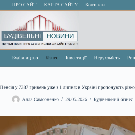
Перейти
ПРО САЙТ
КАРТА САЙТУ
Контакти
до
вмісту
Будівництво
Бізнес
Інвестиції
Нерухомість
Рин
Пенсія у 7387 гривень уже з 1 липня: в Україні пропонують різк
Алла Самсоненко
29.05.2026
Будівельний бізнес