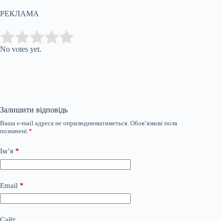
РЕКЛАМА
Submit Rating
Rate this item:
No votes yet.
Залишити відповідь
Ваша e-mail адреса не оприлюднюватиметься.
Обов’язкові поля
позначені
*
Ім’я
*
Email
*
Сайт