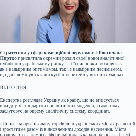
Стратегиня у сфері комерційної нерухомості Роксолана
Пиртко
присвятила окремий розділ своєї нової аналітичної
публікації українському ринку — і її висновки
розходяться
як з надмірним оптимізмом, так і з надмірним песимізмом,
що досі домінують у дискусії про ритейл у воєнних умовах.
ВІДЕО ДНЯ
Експертка розглядає Україну як країну, що не вписується
в жодну зі стандартних аналітичних моделей, і саме тому
заслуговує на окрему аналітичну систему координат.
«Попит на організовану торгівлю в українських містах реальний
і зростатиме разом із відновленням доходів населення. Міста
розвиваються, демографія не змінилась кардинально — ті самі