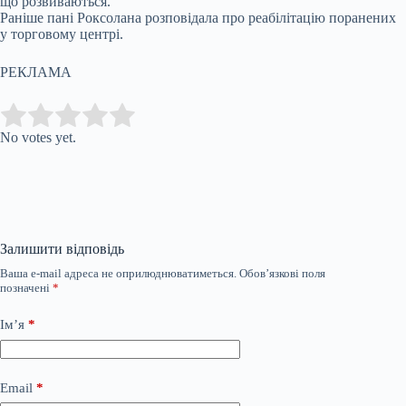
що розвиваються.
Раніше пані Роксолана розповідала про реабілітацію поранених
у торговому центрі.
РЕКЛАМА
Submit Rating
Rate this item:
No votes yet.
Залишити відповідь
Ваша e-mail адреса не оприлюднюватиметься.
Обов’язкові поля
позначені
*
Ім’я
*
Email
*