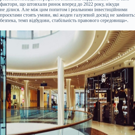
фактори, що штовхали ринок вперед до 2022 року, нікуди
не ділися. Але між цим попитом і реальними інвестиційними
проєктами стоять умови, які жоден галузевий досвід не замінить:
безпека, темп відбудови, стабільність правового середовища».