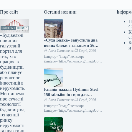
Про сайт
Останні новини
Інформ
П
С
К
«Будівельні
С
новини» —
«Суха Балка» запустила два
К
галузевий
нових блоки з запасами 56
и
портал для
тис. тонн руди
Алла Самсоненко
Сер 6, 2026
тих, хто
itemprop=”image” itemscope
працює в
itemtype=”https://schema.org/ImageObje
ct” rel=”nofollow”> Суха Балка Новини
будівництві
Індустрія Суха Балка Роздрукувати
або планує
201 06 Серпня 2026 «Суха Балка»
ремонт чи
запустила у роботу…
інвестиції в
нерухомість.
Іспанія надала Hydnum Steel
Ми пишемо
150 мільйонів євро для
про сучасні
спорудження підприємства з
Алла Самсоненко
Сер 6, 2026
технології
виробництва екологічно
itemprop=”image” itemscope
будівництва,
чистої сталі
itemtype=”https://schema.org/ImageObje
тенденції
ct” rel=”nofollow”> shutterstock.com H2
ринку
Green Steel Новини Глобальний ринок
Іспанія Роздрукувати 238 06 Серпня
нерухомості
2026 Іспанія виділила Hydnum…
та практичні