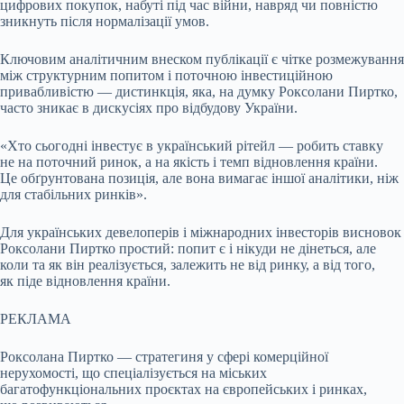
цифрових покупок, набуті під час війни, навряд чи повністю
зникнуть після нормалізації умов.
Ключовим аналітичним внеском публікації є чітке розмежування
між структурним попитом і поточною інвестиційною
привабливістю — дистинкція, яка, на думку Роксолани Пиртко,
часто зникає в дискусіях про відбудову України.
«Хто сьогодні інвестує в український рітейл — робить ставку
не на поточний ринок, а на якість і темп відновлення країни.
Це обґрунтована позиція, але вона вимагає іншої аналітики, ніж
для стабільних ринків».
Для українських девелоперів і міжнародних інвесторів висновок
Роксолани Пиртко простий: попит є і нікуди не дінеться, але
коли та як він реалізується, залежить не від ринку, а від того,
як піде відновлення країни.
РЕКЛАМА
Роксолана Пиртко — стратегиня у сфері комерційної
нерухомості, що спеціалізується на міських
багатофункціональних проєктах на європейських і ринках,