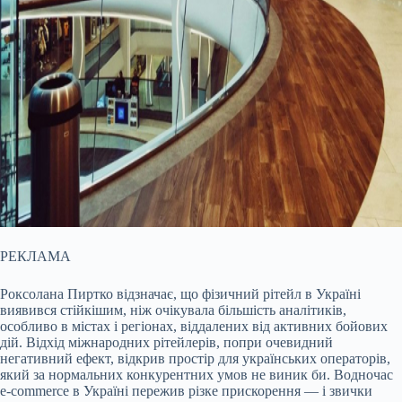
РЕКЛАМА
Роксолана Пиртко відзначає, що фізичний рітейл в Україні
виявився стійкішим, ніж очікувала більшість аналітиків,
особливо в містах і регіонах, віддалених від активних бойових
дій. Відхід міжнародних рітейлерів, попри очевидний
негативний ефект, відкрив простір для українських операторів,
який за нормальних конкурентних умов не виник би. Водночас
e-commerce в Україні пережив різке прискорення — і звички