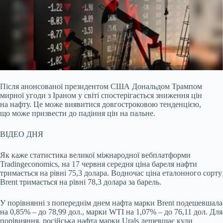
Після анонсованої президентом США Дональдом Трампом
мирної угоди з Іраном у світі спостерігається зниження цін
на нафту. Це може виявитися довгостроковою тенденцією,
що
може призвести до падіння цін на пальне.
ВІДЕО ДНЯ
Як каже статистика великої міжнародної вебплатформи
Tradingeconomics, на 17 червня середня ціна бареля нафти
тримається на рівні 75,3 долара. Водночас ціна еталонного сорту
Brent тримається на рівні 78,3 долара за барель.
У порівнянні з попереднім днем нафта марки Brent подешевшала
на 0,85% – до 78,99 дол., марки WTI на 1,07% – до 76,11 дол. Для
порівняння, російська нафта марки Urals дешевшає куди