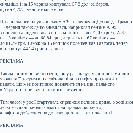
сильніше і на 15 червня коштувала 67,8 дол. за барель,
що на 4,75% менше ніж раніше.
Ціна пального на українських АЗС після заяви Дональда Трампа
15 червня також дещо знизилася, наприклад бензин А-95
з понеділка подешевшав на 15 копійок — до 75,07 грн/л, А-92
на 13 копійок — до 68,84 грн., а дизель на 67 копійок —
до 81,79 грн. Також на 16 копійок подешевшав і автогаз, тепер
він коштує 44,54 гривні за літр.
РЕКЛАМА
Таким чином не виключено, що у разі набуття чинності мирної
угоди та її дотримання, світова ціна на нафту продовжить
падати, що має позитивно позначитися на ціні пального
в Україні та призвести до його зниження.
Тим часом у росії стартувала справжня паливна криза, в ході якої
деякі компанії вводять ліміти на продаж пального,
а нафтовидобуток упав до рекордно низьких показників.
РЕКЛАМА