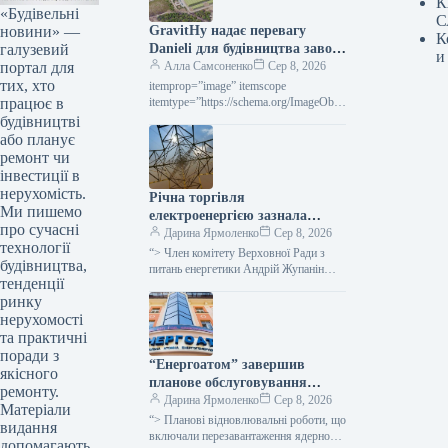
К
«Будівельні
С
новини» —
GravitHy надає перевагу
К
галузевий
Danieli для будівництва заводу
и
портал для
DRI у Фос-сюр-Мер
Алла Самсоненко
Сер 8, 2026
тих, хто
itemprop=”image” itemscope
працює в
itemtype=”https://schema.org/ImageObje
ct” rel=”nofollow”> gravithy.eu
будівництві
GravitHy Новини Глобальний ринок
або планує
зелена сталь Роздрукувати 82 08
ремонт чи
Серпня 2026 GravitHy обрала Danieli
інвестиції в
для…
нерухомість.
Річна торгівля
Ми пишемо
електроенергією зазнала
про сучасні
невдачі через військові
Дарина Ярмоленко
Сер 8, 2026
технології
загрози для покупців та
“> Член комітету Верховної Ради з
будівництва,
надмірну вартість,
питань енергетики Андрій Жупанін
тенденції
вважає, що однією з причин невдачі
повідомляє народний депутат.
ринку
аукціону з продажу електроенергії…
нерухомості
та практичні
поради з
“Енергоатом” завершив
якісного
планове обслуговування
ремонту.
п’ятого енергетичного блоку
Дарина Ярмоленко
Сер 8, 2026
Матеріали
“> Планові відновлювальні роботи, що
видання
включали перезавантаження ядерного
допомагають