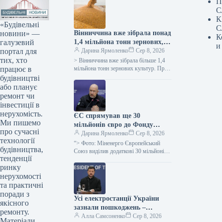
П
С
К
«Будівельні
С
новини» —
Вінниччина вже зібрала понад
К
галузевий
1,4 мільйона тонн зернових,
и
портал для
демонструючи вищу
Дарина Ярмоленко
Сер 8, 2026
тих, хто
врожайність порівняно з
> Вінниччина вже зібрала більше 1,4
працює в
минулим роком – обласна
мільйона тонн зернових культур. Про
це поінформувала керівниця обласної
будівництві
військова адміністрація
військової адміністрації Наталя
або планує
Заболотна. “Жнива…
ремонт чи
інвестиції в
нерухомість.
ЄС спрямував ще 30
Ми пишемо
мільйонів євро до Фонду
про сучасні
допомоги українській
Дарина Ярмоленко
Сер 8, 2026
технології
енергетиці
“> Фото: Міненерго Європейський
будівництва,
Союз виділив додаткові 30 мільйонів
тенденції
євро для Фонду підтримки енергетики
ринку
України, збільшивши таким чином
свою загальну…
нерухомості
та практичні
поради з
Усі електростанції України
якісного
зазнали пошкоджень –
ремонту.
Зеленський
Алла Самсоненко
Сер 8, 2026
Матеріали