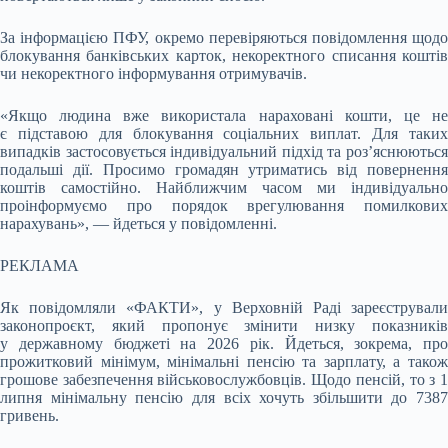
За інформацією ПФУ, окремо перевіряються повідомлення щодо
блокування банківських карток, некоректного списання коштів
чи некоректного інформування отримувачів.
«Якщо людина вже використала нараховані кошти, це не
є підставою для блокування соціальних виплат. Для таких
випадків застосовується індивідуальний підхід та роз’яснюються
подальші дії. Просимо громадян утриматись від повернення
коштів самостійно. Найближчим часом ми індивідуально
проінформуємо про порядок врегулювання помилкових
нарахувань», — йдеться у повідомленні.
РЕКЛАМА
Як повідомляли «ФАКТИ», у Верховній Раді зареєстрували
законопроєкт, який пропонує змінити низку показників
у державному бюджеті на 2026 рік. Йдеться, зокрема, про
прожитковий мінімум, мінімальні пенсію та зарплату, а також
грошове забезпечення військовослужбовців. Щодо пенсій, то з 1
липня мінімальну пенсію для всіх хочуть збільшити до 7387
гривень.