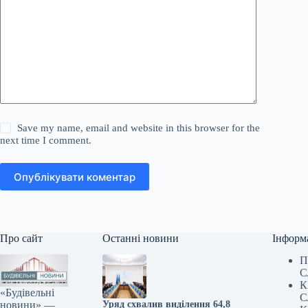
Save my name, email and website in this browser for the
next time I comment.
Опублікувати коментар
Про сайт
Останні новини
Інформ
П
С
К
«Будівельні
С
новини» —
Уряд схвалив виділення 64,8