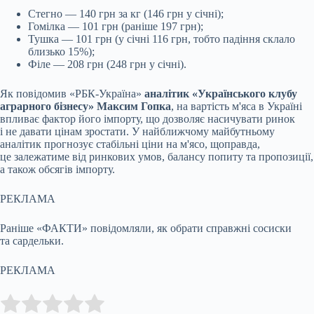
Стегно — 140 грн за кг (146 грн у січні);
Гомілка — 101 грн (раніше 197 грн);
Тушка — 101 грн (у січні 116 грн, тобто падіння склало
близько 15%);
Філе — 208 грн (248 грн у січні).
Як повідомив «РБК-Україна»
аналітик «Українського клубу
аграрного бізнесу» Максим Гопка
, на вартість м'яса в Україні
впливає фактор його імпорту, що дозволяє насичувати ринок
і не давати цінам зростати. У найближчому майбутньому
аналітик прогнозує стабільні ціни на м'ясо, щоправда,
це залежатиме від ринкових умов, балансу попиту та пропозиції,
а також обсягів імпорту.
РЕКЛАМА
Раніше «ФАКТИ» повідомляли, як обрати справжні сосиски
та сардельки.
РЕКЛАМА
Submit Rating
Rate this item: