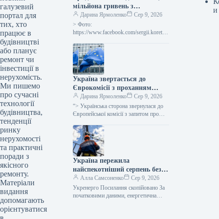
К
галузевий
мільйона гривень з
и
портал для
державного бюджету для
Дарина Ярмоленко
Сер 9, 2026
тих, хто
відновлювальних робіт та
> Фото:
працює в
подолання наслідків війни.
https://www.facebook.com/sergii.koretsk
yi.page Уряд України схвалив
будівництві
виділення коштів, запланованих у
або планує
державному бюджеті на 2026 рік для
ремонт чи
фінансування регіональної політики,
інвестиції в
з…
нерухомість.
Україна звертається до
Ми пишемо
Єврокомісії з проханням
про сучасні
надати 220 мільйонів євро для
Дарина Ярмоленко
Сер 9, 2026
технології
допомоги
“> Українська сторона звернулася до
будівництва,
сільськогосподарським
Європейської комісії з запитом про
тенденції
надання 220 мільйонів євро у вигляді
виробникам через
ринку
безповоротної фінансової допомоги.
заблоковані порти.
Ця…
нерухомості
та практичні
поради з
Україна пережила
якісного
найспекотніший серпень без
ремонту.
відключень електроенергії –
Алла Самсоненко
Сер 9, 2026
Матеріали
заявив Шмигаль.
Укренерго Посилання скопійовано За
видання
початковими даними, енергетична
допомагають
система України пережила пік
орієнтуватися
серпневої спеки, який встановив новий
в