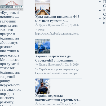
П
С
К
«Будівельні
С
новини» —
Уряд схвалив виділення 64,8
К
галузевий
мільйона гривень з
и
портал для
державного бюджету для
Дарина Ярмоленко
Сер 9, 2026
тих, хто
відновлювальних робіт та
> Фото:
працює в
подолання наслідків війни.
https://www.facebook.com/sergii.koretsk
yi.page Уряд України схвалив
будівництві
виділення коштів, запланованих у
або планує
державному бюджеті на 2026 рік для
ремонт чи
фінансування регіональної політики,
інвестиції в
з…
нерухомість.
Україна звертається до
Ми пишемо
Єврокомісії з проханням
про сучасні
надати 220 мільйонів євро для
Дарина Ярмоленко
Сер 9, 2026
технології
допомоги
“> Українська сторона звернулася до
будівництва,
сільськогосподарським
Європейської комісії з запитом про
тенденції
надання 220 мільйонів євро у вигляді
виробникам через
ринку
безповоротної фінансової допомоги.
заблоковані порти.
Ця…
нерухомості
та практичні
поради з
Україна пережила
якісного
найспекотніший серпень без
ремонту.
відключень електроенергії –
Алла Самсоненко
Сер 9, 2026