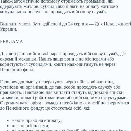
Також автоматично допомогу отримають громадяни, які
одержують житлові субсидії або пільги на оплату житлово-
комунальних послуг і не проходять військову службу.
Виплати мають бути здійснені до 24 серпня — Дня Незалежності
України.
РЕКЛАМА
Для ветеранів війни, які наразі проходять військову службу, діє
окремий механізм. Навіть якщо вони є пенсіонерами або
користуються субсидіями, кошти надходитимуть не через
Пенсійний фонд.
Грошову допомогу перерахують через військові частини,
установи чи організації, де такі особи проходять службу або
працюють. Підставою для виплати стануть відповідні списки
та заявки, подані роботодавцями або військовими структурами.
Окремим категоріям громадян необхідно самостійно звернутися
до Пенсійного фонду; це стосується осіб, які:
мають право на виплату;
не є пенсіонерами;
не отримують житлових субсидій або комунальних пільг;