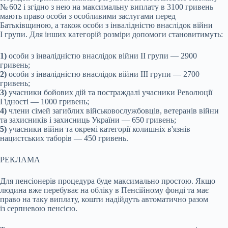
№ 602 і згідно з нею на максимальну виплату в 3100 гривень
мають право особи з особливими заслугами перед
Батьківщиною, а також особи з інвалідністю внаслідок війни
I групи. Для інших категорій розміри допомоги становитимуть:
1)
особи з інвалідністю внаслідок війни II групи — 2900
гривень;
2)
особи з інвалідністю внаслідок війни III групи — 2700
гривень;
3)
учасники бойових дій та постраждалі учасники Революції
Гідності — 1000 гривень;
4)
члени сімей загиблих військовослужбовців, ветеранів війни
та захисників і захисниць України — 650 гривень;
5)
учасники війни та окремі категорії колишніх в'язнів
нацистських таборів — 450 гривень.
РЕКЛАМА
Для пенсіонерів процедура буде максимально простою. Якщо
людина вже перебуває на обліку в Пенсійному фонді та має
право на таку виплату, кошти надійдуть автоматично разом
із серпневою пенсією.