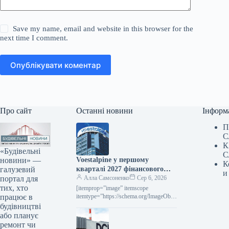
Save my name, email and website in this browser for the
next time I comment.
Опублікувати коментар
Про сайт
Останні новини
Інформ
П
С
К
«Будівельні
С
новини» —
Voestalpine у першому
К
галузевий
кварталі 2027 фінансового
и
портал для
року підвищила виручку на
Алла Самсоненко
Сер 6, 2026
тих, хто
2,4% порівняно з попереднім
[itemprop=”image” itemscope
працює в
роком.
itemtype=”https://schema.org/ImageObje
ct” rel=”nofollow”> voestalpine.com
будівництві
Новини Глобальний ринок voestalpine
або планує
Роздрукувати 80 06 Серпня 2026
ремонт чи