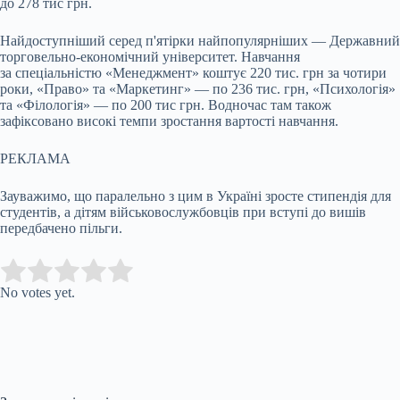
до 278 тис грн.
Найдоступніший серед п'ятірки найпопулярніших — Державний
торговельно-економічний університет. Навчання
за спеціальністю «Менеджмент» коштує 220 тис. грн за чотири
роки, «Право» та «Маркетинг» — по 236 тис. грн, «Психологія»
та «Філологія» — по 200 тис грн. Водночас там також
зафіксовано високі темпи зростання вартості навчання.
РЕКЛАМА
Зауважимо, що паралельно з цим в Україні зросте стипендія для
студентів, а дітям військовослужбовців при вступі до вишів
передбачено пільги.
Submit Rating
Rate this item:
No votes yet.