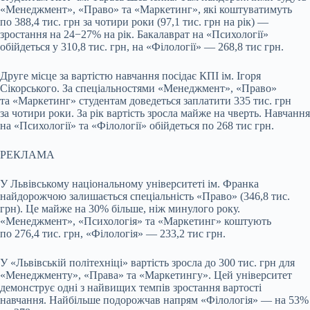
«Менеджмент», «Право» та «Маркетинг», які коштуватимуть
по 388,4 тис. грн за чотири роки (97,1 тис. грн на рік) —
зростання на 24−27% на рік. Бакалаврат на «Психології»
обійдеться у 310,8 тис. грн, на «Філології» — 268,8 тис грн.
Друге місце за вартістю навчання посідає КПІ ім. Ігоря
Сікорського. За спеціальностями «Менеджмент», «Право»
та «Маркетинг» студентам доведеться заплатити 335 тис. грн
за чотири роки. За рік вартість зросла майже на чверть. Навчання
на «Психології» та «Філології» обійдеться по 268 тис грн.
РЕКЛАМА
У Львівському національному університеті ім. Франка
найдорожчою залишається спеціальність «Право» (346,8 тис.
грн). Це майже на 30% більше, ніж минулого року.
«Менеджмент», «Психологія» та «Маркетинг» коштують
по 276,4 тис. грн, «Філологія» — 233,2 тис грн.
У «Львівській політехніці» вартість зросла до 300 тис. грн для
«Менеджменту», «Права» та «Маркетингу». Цей університет
демонструє одні з найвищих темпів зростання вартості
навчання. Найбільше подорожчав напрям «Філологія» — на 53%