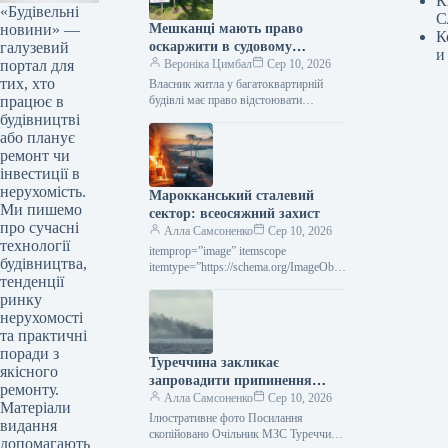
К
«Будівельні
С
новини» —
Мешканці мають право
К
галузевий
оскаржити в судовому
и
портал для
порядку забудову біля будинку
Вероніка Цимбал
Сер 10, 2026
тих, хто
— Верховний Суд
Власник житла у багатоквартирній
працює в
будівлі має право відстоювати
прилеглу територію, навіть якщо право
будівництві
на землю офіційно не оформлене на
або планує
нього…
ремонт чи
інвестиції в
нерухомість.
Марокканський сталевий
Ми пишемо
сектор: всеосяжний захист
про сучасні
Алла Самсоненко
Сер 10, 2026
технології
itemprop=”image” itemscope
будівництва,
itemtype=”https://schema.org/ImageObje
тенденції
ct” rel=”nofollow”> СтаттіГлобальний
ринку
ринокметалоспоживанняДрук 210
Серпня 2026 Сталевий ринок
нерухомості
Марокко: всебічний захист Читайте
та практичні
українськоюRead in EnglishІгор
поради з
Туреччина закликає
Воронцов У…
якісного
запровадити припинення
ремонту.
вогню щодо суден у Чорному
Алла Самсоненко
Сер 10, 2026
Матеріали
морі.
Ілюстративне фото Посилання
видання
скопійовано Очільник МЗС Туреччини
допомагають