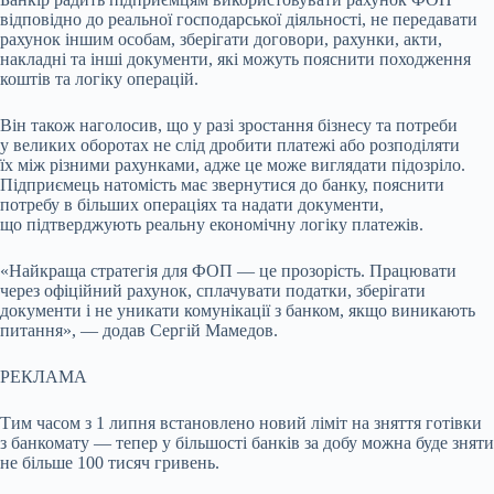
відповідно до реальної господарської діяльності, не передавати
рахунок іншим особам, зберігати договори, рахунки, акти,
накладні та інші документи, які можуть пояснити походження
коштів та логіку операцій.
Він також наголосив, що у разі зростання бізнесу та потреби
у великих оборотах не слід дробити платежі або розподіляти
їх між різними рахунками, адже це може виглядати підозріло.
Підприємець натомість має звернутися до банку, пояснити
потребу в більших операціях та надати документи,
що підтверджують реальну економічну логіку платежів.
«Найкраща стратегія для ФОП — це прозорість. Працювати
через офіційний рахунок, сплачувати податки, зберігати
документи і не уникати комунікації з банком, якщо виникають
питання», — додав Сергій Мамедов.
РЕКЛАМА
Тим часом з 1 липня встановлено новий ліміт на зняття готівки
з банкомату — тепер у більшості банків за добу можна буде зняти
не більше 100 тисяч гривень.