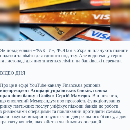
Як повідомляли «ФАКТИ», ФОПам в Україні планують підняти
податки та ліміти для єдиного податку. Але водночас у серпні
та листопаді для них знизяться ліміти
на банківські перекази.
ВІДЕО ДНЯ
Про це в ефірі YouTube-каналу Finance.ua розповів
віцепрезидент Асоціації українських банків, голова
правління банку «Глобус» Сергій Мамедов
. Він пояснив,
що оновлений Меморандум про прозорість функціонування
ринку платіжних послуг уніфікує підходи банків до роботи
з ризиковими операціями та покликаний протидіяти схемам,
коли рахунки використовуються не для реального бізнесу, а для
транзиту коштів, шахрайства чи тіньових операцій.