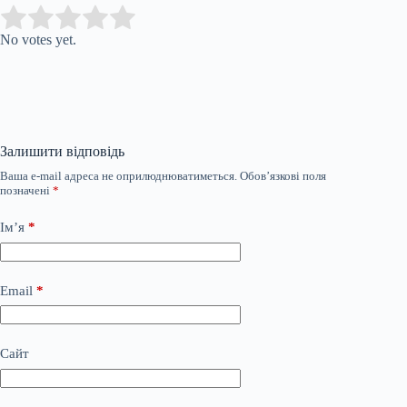
Submit Rating
Rate this item:
No votes yet.
Залишити відповідь
Ваша e-mail адреса не оприлюднюватиметься.
Обов’язкові поля
позначені
*
Ім’я
*
Email
*
Сайт