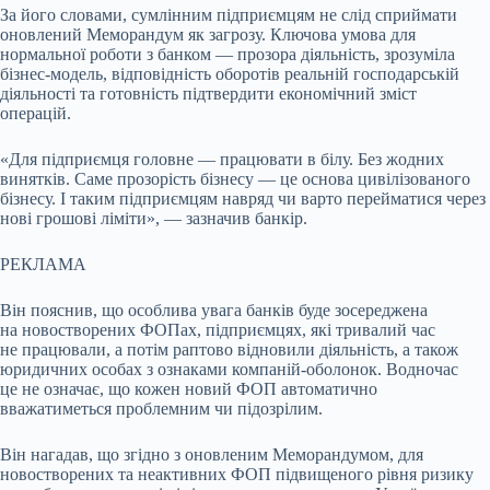
За його словами, сумлінним підприємцям не слід сприймати
оновлений Меморандум як загрозу. Ключова умова для
нормальної роботи з банком — прозора діяльність, зрозуміла
бізнес-модель, відповідність оборотів реальній господарській
діяльності та готовність підтвердити економічний зміст
операцій.
«Для підприємця головне — працювати в білу. Без жодних
винятків. Саме прозорість бізнесу — це основа цивілізованого
бізнесу. І таким підприємцям навряд чи варто перейматися через
нові грошові ліміти», — зазначив банкір.
РЕКЛАМА
Він пояснив, що особлива увага банків буде зосереджена
на новостворених ФОПах, підприємцях, які тривалий час
не працювали, а потім раптово відновили діяльність, а також
юридичних особах з ознаками компаній-оболонок. Водночас
це не означає, що кожен новий ФОП автоматично
вважатиметься проблемним чи підозрілим.
Він нагадав, що згідно з оновленим Меморандумом, для
новостворених та неактивних ФОП підвищеного рівня ризику