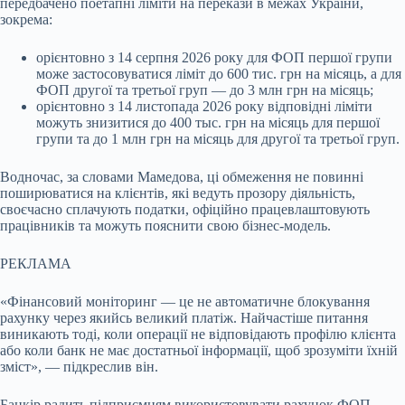
передбачено поетапні ліміти на перекази в межах України,
зокрема:
орієнтовно з 14 серпня 2026 року для ФОП першої групи
може застосовуватися ліміт до 600 тис. грн на місяць, а для
ФОП другої та третьої груп — до 3 млн грн на місяць;
орієнтовно з 14 листопада 2026 року відповідні ліміти
можуть знизитися до 400 тыс. грн на місяць для першої
групи та до 1 млн грн на місяць для другої та третьої груп.
Водночас, за словами Мамедова, ці обмеження не повинні
поширюватися на клієнтів, які ведуть прозору діяльність,
своєчасно сплачують податки, офіційно працевлаштовують
працівників та можуть пояснити свою бізнес-модель.
РЕКЛАМА
«Фінансовий моніторинг — це не автоматичне блокування
рахунку через якийсь великий платіж. Найчастіше питання
виникають тоді, коли операції не відповідають профілю клієнта
або коли банк не має достатньої інформації, щоб зрозуміти їхній
зміст», — підкреслив він.
Банкір радить підприємцям використовувати рахунок ФОП