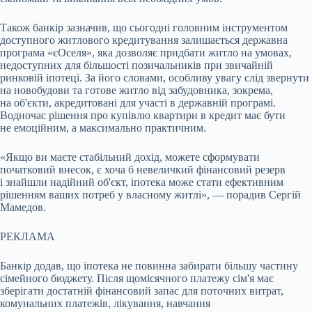
Також банкір зазначив, що сьогодні головним інструментом
доступного житлового кредитування залишається державна
програма «єОселя», яка дозволяє придбати житло на умовах,
недоступних для більшості позичальників при звичайній
ринковій іпотеці. За його словами, особливу увагу слід звернути
на новобудови та готове житло від забудовника, зокрема,
на об'єкти, акредитовані для участі в державній програмі.
Водночас рішення про купівлю квартири в кредит має бути
не емоційним, а максимально практичним.
«Якщо ви маєте стабільний дохід, можете сформувати
початковий внесок, є хоча б невеличкий фінансовий резерв
і знайшли надійний об'єкт, іпотека може стати ефективним
рішенням ваших потреб у власному житлі», — порадив Сергій
Мамедов.
РЕКЛАМА
Банкір додав, що іпотека не повинна забирати більшу частину
сімейного бюджету. Після щомісячного платежу сім'я має
зберігати достатній фінансовий запас для поточних витрат,
комунальних платежів, лікування, навчання