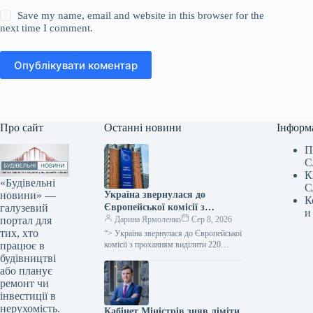
Save my name, email and website in this browser for the
next time I comment.
Опублікувати коментар
Про сайт
Останні новини
Інформ
П
С
К
«Будівельні
С
новини» —
Україна звернулася до
К
галузевий
Європейської комісії з
и
портал для
проханням надати 220
Дарина Ярмоленко
Сер 8, 2026
тих, хто
мільйонів євро для допомоги
“> Україна звернулася до Європейської
працює в
аграрному сектору у зв’язку
комісії з проханням виділити 220
мільйонів євро безповоротної
будівництві
із блокуванням портів.
допомоги для компенсації відсотків за
або планує
кредитами малим…
ремонт чи
інвестиції в
нерухомість.
Кабінет Міністрів зняв ліміти