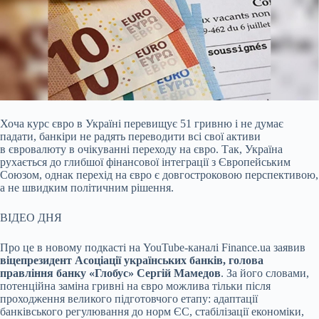
Хоча курс євро в Україні перевищує 51 гривню і не думає
падати, банкіри не радять переводити всі свої активи
в євровалюту в очікуванні переходу на євро. Так, Україна
рухається до глибшої фінансової інтеграції з Європейським
Союзом, однак перехід на євро є довгостроковою перспективою,
а не швидким політичним рішення.
ВІДЕО ДНЯ
Про це в новому подкасті на YouTube-каналі Finance.ua заявив
віцепрезидент Асоціації українських банків, голова
правління банку «Глобус» Сергій Мамедов
. За його словами,
потенційна заміна гривні на євро можлива тільки після
проходження великого підготовчого етапу: адаптації
банківського регулювання до норм ЄС, стабілізації економіки,