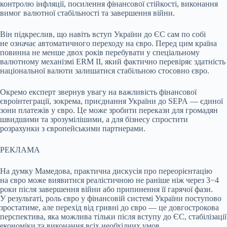
контролю інфляції, посилення фінансової стійкості, виконання
вимог валютної стабільності та завершення війни.
Він підкреслив, що навіть вступ України до ЄС сам по собі
не означає автоматичного переходу на євро. Перед цим країна
повинна не менше двох років перебувати у спеціальному
валютному механізмі ERM II, який фактично перевіряє здатність
національної валюти залишатися стабільною стосовно євро.
Окремо експерт звернув увагу на важливість фінансової
євроінтеграції, зокрема, приєднання України до SEPA — єдиної
зони платежів у євро. Це може зробити перекази для громадян
швидшими та зрозумілішими, а для бізнесу спростити
розрахунки з європейськими партнерами.
РЕКЛАМА
На думку Мамедова, практична дискусія про переорієнтацію
на євро може виявитися реалістичною не раніше ніж через 3−4
роки після завершення війни або припинення її гарячої фази.
У результаті, роль євро у фінансовій системі України поступово
зростатиме, але перехід від гривні до євро — це довгострокова
перспектива, яка можлива тільки після вступу до ЄС, стабілізації
економіки та виконання всіх необхідних умов.