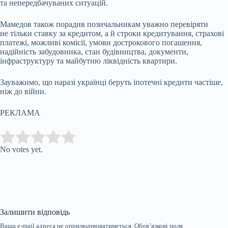
та непередбачуваних ситуацій.
Мамедов також порадив позичальникам уважно перевіряти
не тільки ставку за кредитом, а й строки кредитування, страхові
платежі, можливі комісії, умови дострокового погашення,
надійність забудовника, стан будівництва, документи,
інфраструктуру та майбутню ліквідність квартири.
Зауважимо, що наразі українці беруть іпотечні кредити частіше,
ніж до війни.
РЕКЛАМА
Submit Rating
Rate this item:
No votes yet.
Залишити відповідь
Ваша e-mail адреса не оприлюднюватиметься.
Обов’язкові поля