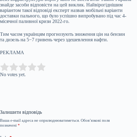
знайде засоби відповісти на цей виклик. Найвірогіднішим
варіантом такої відповіді експерт назвав мобільні варіанти
доставки пального, що було успішно випробувано під час 4-
місячної паливної кризи 2022-го.
Тим часом українцям прогнозують зниження цін на бензин
та дизель на 5−7 гривень через здешевлення нафти.
РЕКЛАМА
Submit Rating
Rate this item:
No votes yet.
Залишити відповідь
Ваша e-mail адреса не оприлюднюватиметься.
Обов’язкові поля
позначені
*