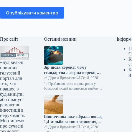
Опублікувати коментар
Про сайт
Останні новини
Інформ
П
С
К
«Будівельні
С
новини» —
Зір після сорока: чому
К
галузевий
стандартна лазерна корекція
и
портал для
більше не ефективна та що
Дарина Ярмоленко
Сер 8, 2026
тих, хто
пропонує «Ексімер»
“> Приблизно після сорока років у
працює в
більшості людей починається знайомий
сценарій: текст на смартфоні
будівництві
доводиться відсувати далі, дрібний
або планує
шрифт у…
ремонт чи
інвестиції в
нерухомість.
Вінниччина вже зібрала понад
Ми пишемо
1,4 мільйона тонн зернових,
про сучасні
демонструючи вищу
Дарина Ярмоленко
Сер 8, 2026
технології