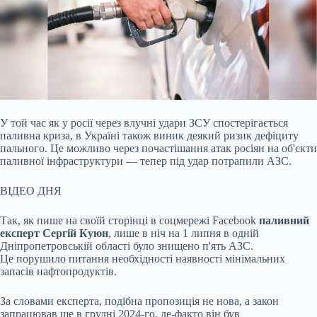
У той час як у росії через влучні удари ЗСУ спостерігається
паливна криза, в Україні також виник деякий ризик дефіциту
пального. Це можливо через почастішання атак
росіян на об'єкти
паливної інфраструктури — тепер під удар потрапили АЗС.
ВІДЕО ДНЯ
Так, як пише на своїй сторінці в соцмережі Facebook
паливний
експерт Сергій Куюн
, лише в ніч на 1 липня в одній
Дніпропетровській області було знищено п'ять АЗС.
Це порушило питання необхідності наявності мінімальних
запасів нафтопродуктів.
За словами експерта, подібна пропозиція не нова, а закон
запрацював ще в грудні 2024-го, де-факто він був