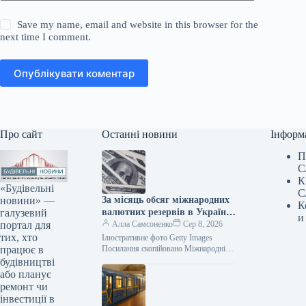
Save my name, email and website in this browser for the
next time I comment.
Опублікувати коментар
Про сайт
Останні новини
Інформ
П
С
К
«Будівельні
С
новини» —
За місяць обсяг міжнародних
К
галузевий
валютних резервів в Україні
и
портал для
зменшився
Алла Самсоненко
Сер 8, 2026
тих, хто
Ілюстративне фото Getty Images
працює в
Посилання скопійовано Міжнародні
резерви України в липні скоротилися
будівництві
на 0,1%, досягнувши 51,2 мільярда
або планує
доларів станом на…
ремонт чи
інвестиції в