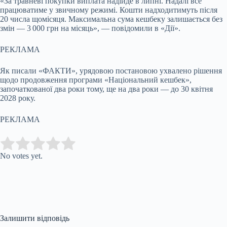
«За травневі покупки виплата надійде в липні. Надалі все
працюватиме у звичному режимі. Кошти надходитимуть після
20 числа щомісяця. Максимальна сума кешбеку залишається без
змін — 3 000 грн на місяць», — повідомили в «Дії».
РЕКЛАМА
Як писали «ФАКТИ», урядовою постановою ухвалено рішення
щодо продовження програми «Національний кешбек»,
започаткованої два роки тому, ще на два роки — до 30 квітня
2028 року.
РЕКЛАМА
Submit Rating
Rate this item:
No votes yet.
Залишити відповідь