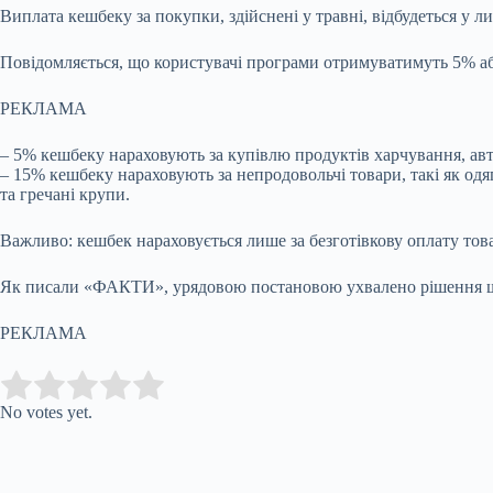
Виплата кешбеку за покупки, здійснені у травні, відбудеться у 
Повідомляється, що користувачі програми отримуватимуть 5% або
РЕКЛАМА
– 5% кешбеку нараховують за купівлю продуктів харчування, авто
– 15% кешбеку нараховують за непродовольчі товари, такі як одяг,
та гречані крупи.
Важливо: кешбек нараховується лише за безготівкову оплату товар
Як писали «ФАКТИ», урядовою постановою ухвалено рішення щод
РЕКЛАМА
Submit Rating
Rate this item:
No votes yet.