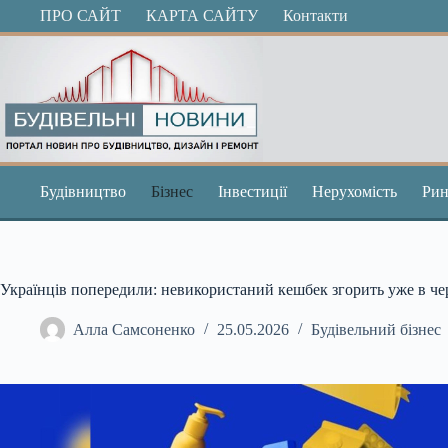
Перейти
ПРО САЙТ
КАРТА САЙТУ
Контакти
до
вмісту
Будівництво
Бізнес
Інвестиції
Нерухомість
Рин
Українців попередили: невикористаний кешбек згорить уже в че
Алла Самсоненко
25.05.2026
Будівельний бізнес