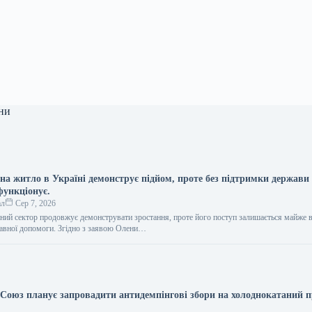
ни
на житло в Україні демонструє підйом, проте без підтримки держави
функціонує.
ал
Сер 7, 2026
чний сектор продовжує демонструвати зростання, проте його поступ залишається майже 
авної допомоги. Згідно з заявою Олени…
Союз планує запровадити антидемпінгові збори на холоднокатаний п