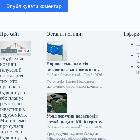
Опублікувати коментар
Про сайт
Останні новини
Інформ
П
С
К
«Будівельні
С
новини» —
Європейська комісія
К
галузевий
висловила занепокоєння
и
портал для
Румунії щодо її планів
Алла Самсоненко
Сер 6, 2026
тих, хто
відтермінувати закриття
Фото: Getty Images Посилання
працює в
вугільних електростанцій.
скопійовано Європейська комісія
висловила застереження Румунії, що
будівництві
відхилення від запланованого графіку
або планує
виведення з експлуатації
ремонт чи
електростанцій, що…
інвестиції в
нерухомість.
Уряд доручив податковій
Ми пишемо
службі надати Міністерству
про сучасні
оборони інформацію про
Алла Самсоненко
Сер 6, 2026
технології
чоловіків віком від 18 до 60
Уряд доручив податковій надати
будівництва,
років.
Міністерству оборони відомості про