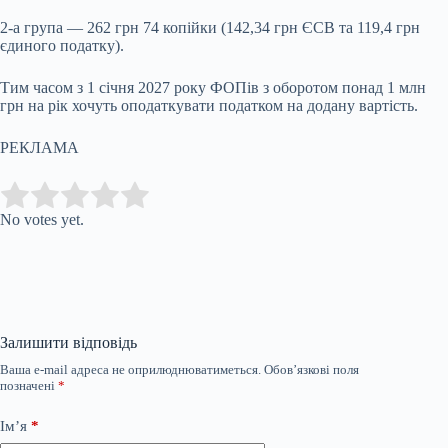
2-а група — 262 грн 74 копійки (142,34 грн ЄСВ та 119,4 грн
єдиного податку).
Тим часом з 1 січня 2027 року ФОПів з оборотом понад 1 млн
грн на рік хочуть оподаткувати податком на додану вартість.
РЕКЛАМА
Submit Rating
Rate this item:
No votes yet.
Залишити відповідь
Ваша e-mail адреса не оприлюднюватиметься.
Обов’язкові поля
позначені
*
Ім’я
*