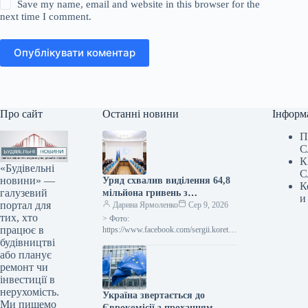
Save my name, email and website in this browser for the
next time I comment.
Опублікувати коментар
Про сайт
Останні новини
Інформ
П
С
К
«Будівельні
С
новини» —
Уряд схвалив виділення 64,8
К
галузевий
мільйона гривень з
и
портал для
державного бюджету для
Дарина Ярмоленко
Сер 9, 2026
тих, хто
відновлювальних робіт та
> Фото:
працює в
подолання наслідків війни.
https://www.facebook.com/sergii.koretsk
yi.page Уряд України схвалив
будівництві
виділення коштів, запланованих у
або планує
державному бюджеті на 2026 рік для
ремонт чи
фінансування регіональної політики,
інвестиції в
з…
нерухомість.
Україна звертається до
Ми пишемо
Єврокомісії з проханням