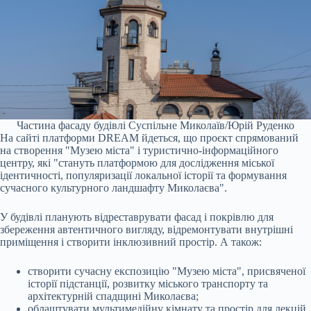
Частина фасаду будівлі
Суспільне Миколаїв/Юрій Руденко
На сайті платформи DREAM йдеться, що проєкт спрямований
на створення "Музею міста" і туристично-інформаційного
центру, які "стануть платформою для дослідження міської
ідентичності, популяризації локальної історії та формування
сучасного культурного ландшафту Миколаєва".
У будівлі планують відреставрувати фасад і покрівлю для
збереження автентичного вигляду, відремонтувати внутрішні
приміщення і створити інклюзивний простір. А також:
створити сучасну експозицію "Музею міста", присвяченої
історії підстанції, розвитку міського транспорту та
архітектурній спадщині Миколаєва;
облаштувати мультимедійну кімнату та простір для лекцій,