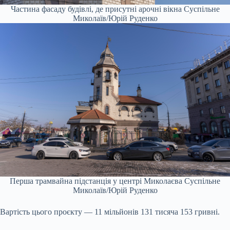
Частина фасаду будівлі, де присутні арочні вікна
Суспільне
Миколаїв/Юрій Руденко
Перша трамвайна підстанція у центрі Миколаєва
Суспільне
Миколаїв/Юрій Руденко
Вартість цього проєкту — 11 мільйонів 131 тисяча 153 гривні.