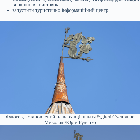
воркшопів і виставок;
запустити туристично-інформаційний центр.
Флюгер, встановлений на верхівці шпиля будівлі
Суспільне
Миколаїв/Юрій Руденко