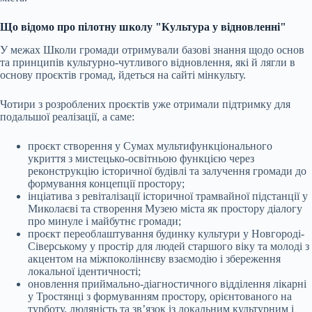
Що відомо про пілотну школу "Культура у відновленні"
У межах Школи громади отримували базові знання щодо основ
та принципів культурно-чутливого відновлення, які й лягли в
основу проєктів громад, йдеться на сайті мінкульту.
Чотири з розроблених проєктів уже отримали підтримку для
подальшої реалізації, а саме:
проєкт створення у Сумах мультифункціонального
укриття з мистецько-освітньою функцією через
реконструкцію історичної будівлі та залучення громади до
формування концепції простору;
інціатива з ревіталізації історичної трамвайної підстанції у
Миколаєві та створення Музею міста як простору діалогу
про минуле і майбутнє громади;
проєкт переоблаштування будинку культури у Новгороді-
Сіверському у простір для людей старшого віку та молоді з
акцентом на міжпоколіннєву взаємодію і збереження
локальної ідентичності;
оновлення приймально-діагностичного відділення лікарні
у Тростянці з формуванням простору, орієнтованого на
турботу, людяність та зв’язок із локальним культурним і