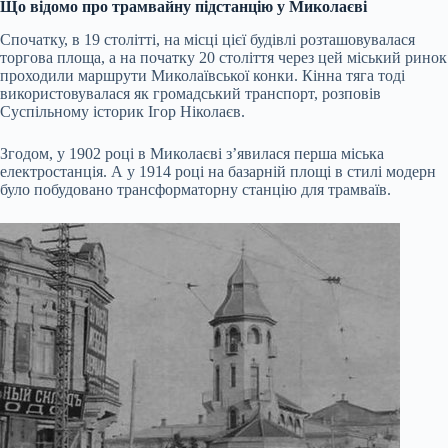
Що відомо про трамвайну підстанцію у Миколаєві
Спочатку, в 19 столітті, на місці цієї будівлі розташовувалася
торгова площа, а на початку 20 століття через цей міський ринок
проходили маршрути Миколаївської конки. Кінна тяга тоді
використовувалася як громадський транспорт, розповів
Суспільному історик Ігор Ніколаєв.
Згодом, у 1902 році в Миколаєві з’явилася перша міська
електростанція. А у 1914 році на базарній площі в стилі модерн
було побудовано трансформаторну станцію для трамваїв.