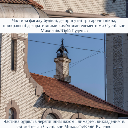
Частина фасаду будівлі, де присутні три арочні вікна,
прикрашені декоративними кам’яними елементами
Суспільне
Миколаїв/Юрій Руденко
Частина будівлі з черепичним дахом і димарем, викладеним із
світлої цегли
Суспільне Миколаїв/Юрій Руденко