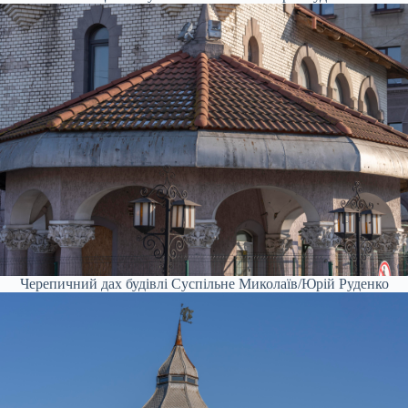
Черепичний дах будівлі
Суспільне Миколаїв/Юрій Руденко