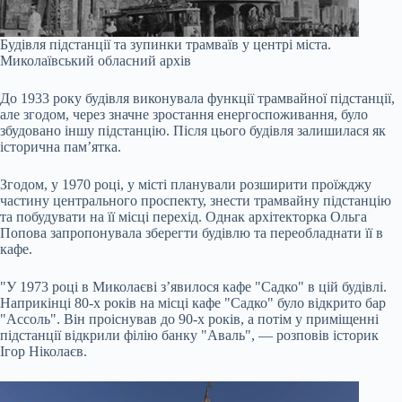
Будівля підстанції та зупинки трамваїв у центрі міста.
Миколаївський обласний архів
До 1933 року будівля виконувала функції трамвайної підстанції,
але згодом, через значне зростання енергоспоживання, було
збудовано іншу підстанцію. Після цього будівля залишилася як
історична пам’ятка.
Згодом, у 1970 році, у місті планували розширити проїжджу
частину центрального проспекту, знести трамвайну підстанцію
та побудувати на її місці перехід. Однак архітекторка Ольга
Попова запропонувала зберегти будівлю та переобладнати її в
кафе.
"У 1973 році в Миколаєві з’явилося кафе "Садко" в цій будівлі.
Наприкінці 80-х років на місці кафе "Садко" було відкрито бар
"Ассоль". Він проіснував до 90-х років, а потім у приміщенні
підстанції відкрили філію банку "Аваль", — розповів історик
Ігор Ніколаєв.