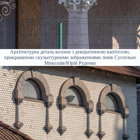
Архітектурна деталь колони з декоративною капітеллю,
прикрашеною скульптурними зображеннями левів
Суспільне
Миколаїв/Юрій Руденко