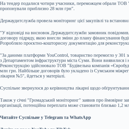
На тендер подалися чотири учасники, переможцем обрали ТОВ "Б
пропонували приблизно 28 млн грн".
Держаудитслужба провела моніторинг цієї закупівлі та встанови
"У відповіді на висновок Держаудитслужби замовник повідомив
договору підряду, якою внесли зміни до плану фінансування буді
Розробляло проєктно-кошторисну документацію для реконструкці
"За даними платформи YouControl, товариство перемогло у 301 за
з Департаментом інфраструктури міста Суми. Вони виявилися і
Реконструкцію здійснювало ТОВ "Будівельна компанія «ЄвробудТор
млн грн. Найбільше договорів було укладено із Сумським міжрег
лікарня №5", йдеться у матеріалі.
Суспільне звернулося до керівництва лікарні щодо обґрунтування
Також у січні "Громадський моніторинг" заявив про ймовірне за
організації, потенційна переплата може становити близько 1,2 м
Читайте Суспільне у Telegram та WhatsApp