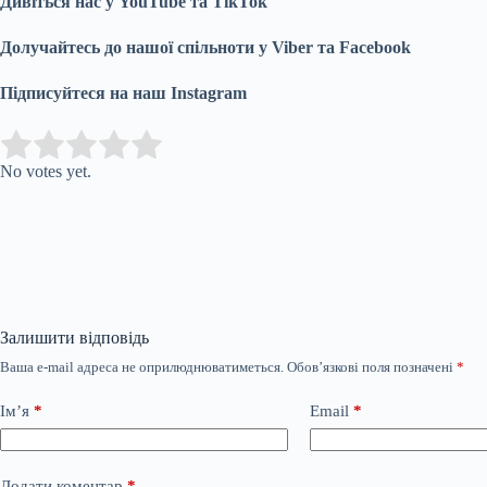
Дивіться нас у YouTube та TikTok
Долучайтесь до нашої спільноти у Viber та Facebook
Підписуйтеся на наш Instagram
Submit Rating
Rate this item:
No votes yet.
Залишити відповідь
Ваша e-mail адреса не оприлюднюватиметься.
Обов’язкові поля позначені
*
Ім’я
*
Email
*
Додати коментар
*