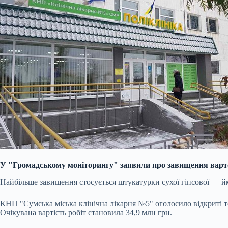
У "Громадському моніторингу" заявили про завищення вартост
Найбільше завищення стосується штукатурки сухої гіпсової — йм
КНП "Сумська міська клінічна лікарня №5" оголосило відкриті т
Очікувана вартість робіт становила 34,9 млн грн.