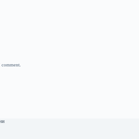
 I comment.
ни