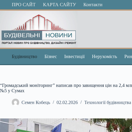
Перейти
ПРО САЙТ
КАРТА САЙТУ
Контакти
до
вмісту
Будівництво
Бізнес
Інвестиції
Нерухомість
Рин
“Громадський моніторинг” написав про завищення цін на 2,4 млн 
№5 у Сумах
Семен Кобець
02.02.2026
Технології будівництва