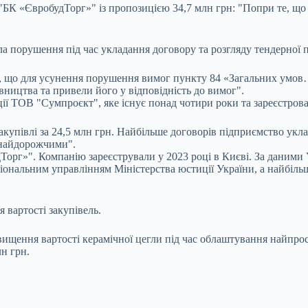
К «ЄвробудТорг»" із пропозицією 34,7 млн грн: "Попри те, що в
ла порушення під час укладання договору та розгляду тендерної
, що для усунення порушення вимог пункту 84 «Загальних умов
вництва та привели його у відповідність до вимог".
ї ТОВ "Сумпроєкт", яке існує понад чотири роки та зареєстрова
купівлі за 24,5 млн грн. Найбільше договорів підприємство укла
 найдорожчими".
г»". Компанію зареєстрували у 2023 році в Києві. За даними You
іональним управлінням Міністерства юстиції України, а найбіль
 вартості закупівель.
вищення вартості керамічної цегли під час облаштування найпро
лн грн.