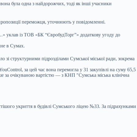
она була одна з найдорожчих, тоді як інші учасники
 пропозиції переможця, уточнюють у повідомленні.
…» уклав із ТОВ «БК “ЄвробудТорг”» додаткову угоду до
не в Сумах.
ло зі структурними підрозділами Сумської міської ради, зокрема
Control, за цей час вона перемогла у 31 закупівлі на суму 65,5
ше за очікуваною вартістю — з КНП "Сумська міська клінічна
стішого укриття в будівлі Сумського ліцею №33. За підрахунками