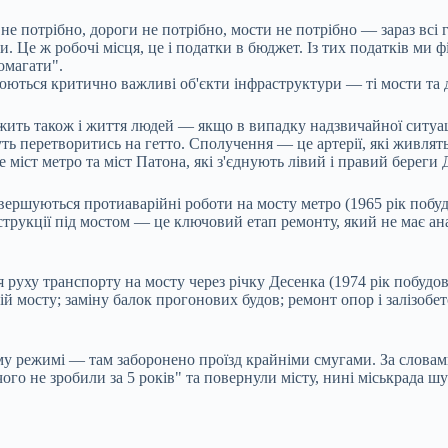
 не потрібно, дороги не потрібно, мости не потрібно — зараз всі 
и. Це ж робочі місця, це і податки в бюджет. Із тих податків ми
омагати".
ться критично важливі об'єкти інфраструктури — ті мости та до
жить також і життя людей — якщо в випадку надзвичайної ситуаці
ь перетворитись на гетто. Сполучення — це артерії, які живлят
 міст метро та міст Патона, які з'єднують лівий і правий береги 
вершуються протиаварійні роботи на мосту метро (1965 рік побуд
струкції під мостом — це ключовий етап ремонту, який не має ан
уху транспорту на мосту через річку Десенка (1974 рік побудови
й мосту; заміну балок прогонових будов; ремонт опор і залізоб
ому режимі — там заборонено проїзд крайніми смугами. За слова
ого не зробили за 5 років" та повернули місту, нині міськрада ш