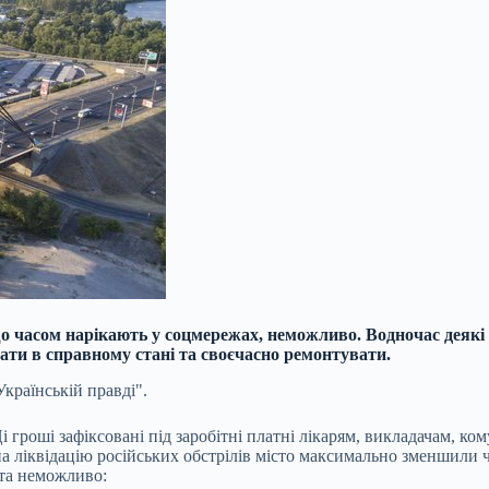
що часом нарікають у соцмережах, неможливо. Водночас деякі
ати в справному стані та своєчасно ремонтувати.
країнській правді".
 гроші зафіксовані під заробітні платні лікарям, викладачам, к
на ліквідацію російських обстрілів місто максимально зменшили 
ста неможливо: