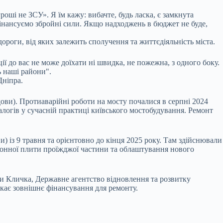
гроші не ЗСУ». Я їм кажу: вибачте, будь ласка, є замкнута
 фінансуємо збройні сили. Якщо надходжень в бюджет не буде,
роги, від яких залежить сполучення та життєдіяльність міста.
ї до вас не може доїхати ні швидка, не пожежна, з одного боку.
ь наші райони".
Дніпра.
ови). Протиаварійні роботи на мосту почалися в серпні 2024
алогів у сучасній практиці київського мостобудування. Ремонт
) із 9 травня та орієнтовно до кінця 2025 року. Там здійснювали
етонної плити проїжджої частини та облаштування нового
ми Кличка, Державне агентство відновлення та розвитку
укає зовнішнє фінансування для ремонту.