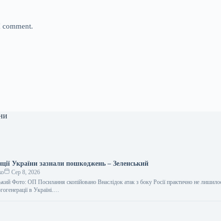
 I comment.
ни
анції України зазнали пошкоджень – Зеленський
ко
Сер 8, 2026
кий Фото: ОП Посилання скопійовано Внаслідок атак з боку Росії практично не лишил
ргогенерації в Україні.…