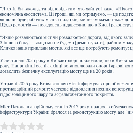
"Я хотів би також дати відповідь тим, хто хайпує і каже: «Нічого
економічна екосистема. Ці гроші, які ми отримуємо, — це податк
якщо не буде робочих місць і податків, ми не зможемо також доп
Щодо ремонтів — посадовець підкреслив, що в Києві реконструюю
"Якщо розвалюється міст чи розвалюється дорога, від цього зале
З іншого боку — якщо ми не будемо [ремонтувати], райони можут
Кличко навів приклади мостів, які все ще потребують ремонту: це
У листопаді 2025 року в Київавтодорі повідомили, що в Києві за
року. Наприкінці осені фахівці встановлювали опорні аркові кон
дозволить безпечну експлуатацію мосту ще на 20 років.
У травні 2025 року Київавтошляхміст інформував про обмеження р
протиаварійний ремонт: часткове відновлення несних конструкці
гідроізоляційного шару та асфальтобетонного покриття.
Міст Патона в аварійному стані з 2017 року, працює в обмежен
інфраструктури України бралося за реконструкцію мосту, але "ніч
Submit Rating
Rate this item: