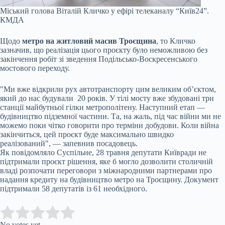
Міський голова Віталій Кличко у ефірі телеканалу “Київ24”.
КМДА
Щодо
метро на житловий масив Троєщина
, то Кличко
зазначив, що реалізація цього проєкту було неможливою без
закінчення робіт зі зведення Подільсько-Воскресенського
мостового переходу.
"Ми вже відкрили рух автотранспорту цим великим об’єктом,
який до нас будували 20 років. У тілі мосту вже збудовані три
станції майбутньої гілки метрополітену. Наступний етап —
будівництво підземної частини. Та, на жаль, під час війни ми не
можемо поки чітко говорити про терміни добудови. Коли війна
закінчиться, цей проєкт буде максимально швидко
реалізований", — запевнив посадовець.
Як повідомляло Суспільне, 28 травня депутати Київради не
підтримали проєкт рішення, яке б могло дозволити столичній
владі розпочати переговори з міжнародними партнерами про
надання кредиту на будівництво метро на Троєщину. Документ
підтримали 58 депутатів із 61 необхідного.
Submit Rating
Rate this item:
No votes yet.