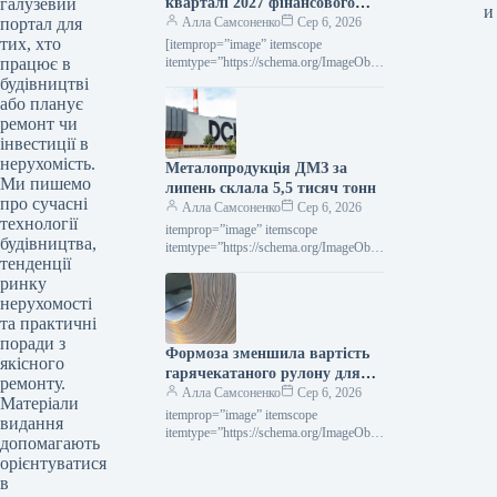
галузевий
кварталі 2027 фінансового
и
портал для
року підвищила виручку на
Алла Самсоненко
Сер 6, 2026
тих, хто
2,4% порівняно з попереднім
[itemprop=”image” itemscope
працює в
роком.
itemtype=”https://schema.org/ImageObje
ct” rel=”nofollow”> voestalpine.com
будівництві
Новини Глобальний ринок voestalpine
або планує
Роздрукувати 80 06 Серпня 2026
ремонт чи
Voestalpine у І кварталі 2027
інвестиції в
фінроку…
нерухомість.
Металопродукція ДМЗ за
Ми пишемо
липень склала 5,5 тисяч тонн
про сучасні
Алла Самсоненко
Сер 6, 2026
технології
itemprop=”image” itemscope
будівництва,
itemtype=”https://schema.org/ImageObje
тенденції
ct” rel=”nofollow”> ДМЗ Новини
ринку
Компанії ДМЗ Друкувати 93 06
Серпня 2026 ДМЗ у липні виробив 5,5
нерухомості
тис. т…
та практичні
поради з
Формоза зменшила вартість
якісного
гарячекатаного рулону для
ремонту.
вересневої реалізації
Алла Самсоненко
Сер 6, 2026
Матеріали
itemprop=”image” itemscope
видання
itemtype=”https://schema.org/ImageObje
допомагають
ct” rel=”nofollow”> shutterstock.com
орієнтуватися
HRC Новини Глобальний ринок ціни
в
на г/к прокат Роздрукувати 91 06