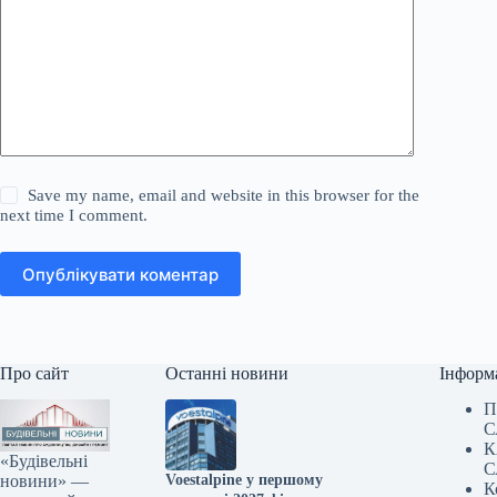
Save my name, email and website in this browser for the
next time I comment.
Опублікувати коментар
Про сайт
Останні новини
Інформ
П
С
К
«Будівельні
С
новини» —
Voestalpine у першому
К