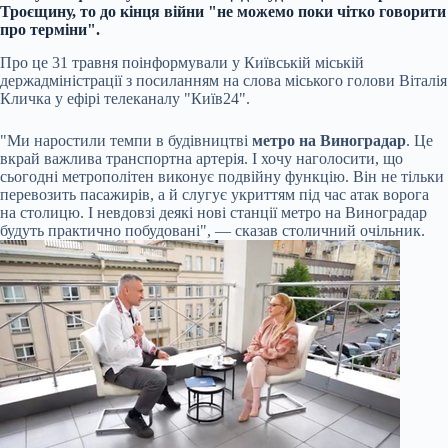
Троєщину, то до кінця війни "не можемо поки чітко говорити
про терміни".
Про це 31 травня поінформували у Київській міській
держадміністрації з посиланням на слова міського голови Віталія
Кличка у ефірі телеканалу "Київ24".
"Ми наростили темпи в будівництві
метро на Виноградар
. Це
вкрай важлива транспортна артерія. І хочу наголосити, що
сьогодні метрополітен виконує подвійну функцію. Він не тільки
перевозить пасажирів, а й слугує укриттям під час атак ворога
на столицю. І невдовзі деякі нові станції метро на Виноградар
будуть практично побудовані", — сказав столичний очільник.