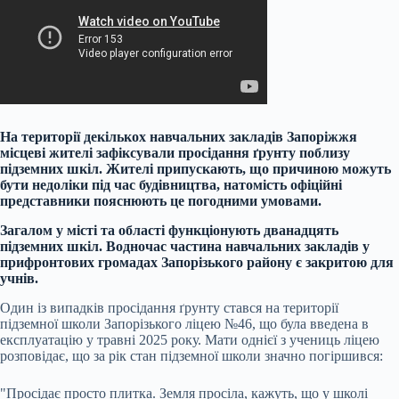
На території декількох навчальних закладів Запоріжжя
місцеві жителі зафіксували просідання ґрунту поблизу
підземних шкіл. Жителі припускають, що причиною можуть
бути недоліки під час будівництва, натомість офіційні
представники пояснюють це погодними умовами.
Загалом у місті та області функціонують дванадцять
підземних шкіл. Водночас частина навчальних закладів у
прифронтових громадах Запорізького району є закритою для
учнів.
Один із випадків просідання ґрунту стався на території
підземної школи Запорізького ліцею №46, що була введена в
експлуатацію у травні 2025 року. Мати однієї з учениць ліцею
розповідає, що за рік стан підземної школи значно погіршився:
"Просідає просто плитка. Земля просіла, кажуть, що у школі