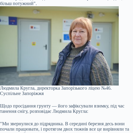
більш потужний".
Людмила Кругла, директорка Запорізького ліцею №46.
Суспільне Запоріжжя
Щодо просідання грунту — його зафіксували взимку, під час
танення снігу, розповідає Людмила Кругла:
"Ми звернулися до підрядника. В середині березня десь вони
почали працювати, і протягом двох тижнів все це вирівняли та