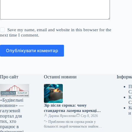
Save my name, email and website in this browser for the
next time I comment.
Опублікувати коментар
Про сайт
Останні новини
Інформ
П
С
К
«Будівельні
С
новини» —
Зір після сорока: чому
К
галузевий
стандартна лазерна корекція
и
портал для
більше не ефективна та що
Дарина Ярмоленко
Сер 8, 2026
тих, хто
пропонує «Ексімер»
“> Приблизно після сорока років у
працює в
більшості людей починається знайомий
сценарій: текст на смартфоні
будівництві