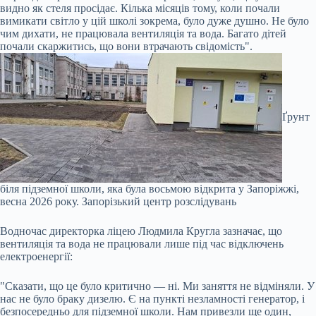
видно як стеля просідає. Кілька місяців тому, коли почали
вимикати світло у цій школі зокрема, було дуже душно. Не було
чим дихати, не працювала вентиляція та вода. Багато дітей
почали скаржитись, що вони втрачають свідомість".
Ґрунт
біля підземної школи, яка була восьмою відкрита у Запоріжжі,
весна 2026 року.
Запорізький центр розслідувань
Водночас директорка ліцею Людмила Кругла зазначає, що
вентиляція та вода не працювали лише під час відключень
електроенергії:
"Сказати, що це було критично — ні. Ми заняття не відміняли. У
нас не було браку дизелю. Є на пункті незламності генератор, і
безпосередньо для підземної школи. Нам привезли ще один,