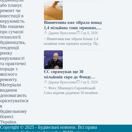
доводиться відсувати далі, дрібний
або планує
шрифт у…
ремонт чи
інвестиції в
нерухомість.
Вінниччина вже зібрала понад
Ми пишемо
1,4 мільйона тонн зернових,
про сучасні
демонструючи вищу
Дарина Ярмоленко
Сер 8, 2026
технології
врожайність порівняно з
> Вінниччина вже зібрала більше 1,4
будівництва,
минулим роком – обласна
мільйона тонн зернових культур. Про
тенденції
це поінформувала керівниця обласної
військова адміністрація
ринку
військової адміністрації Наталя
Заболотна. “Жнива…
нерухомості
та практичні
поради з
ЄС спрямував ще 30
якісного
мільйонів євро до Фонду
ремонту.
допомоги українській
Дарина Ярмоленко
Сер 8, 2026
Матеріали
енергетиці
“> Фото: Міненерго Європейський
видання
Союз виділив додаткові 30 мільйонів
допомагають
євро для Фонду підтримки енергетики
орієнтуватися
України, збільшивши таким чином
в
свою загальну…
будівельному
бізнесі
України.
Copyright © 2025 - Будівельні новини. Всі права