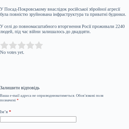
У Посад-Покровському внаслідок російської збройної агресії
була повністю зруйнована інфраструктура та приватні будинки.
У селі до повномасштабного вторгнення Росії проживали 2240
людей, під час війни залишалось до двадцяти.
Submit Rating
Rate this item:
No votes yet.
Залишити відповідь
Ваша e-mail адреса не оприлюднюватиметься.
Обов’язкові поля
позначені
*
Ім’я
*