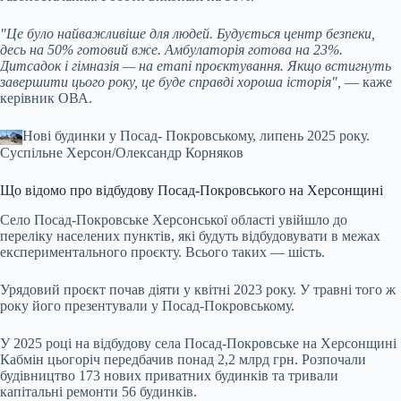
"Це було найважливіше для людей. Будується центр безпеки,
десь на 50% готовий вже. Амбулаторія готова на 23%.
Дитсадок і гімназія — на етапі проєктування. Якщо встигнуть
завершити цього року, це буде справді хороша історія",
— каже
керівник ОВА.
Нові будинки у Посад- Покровському, липень 2025 року.
Суспільне Херсон/Олександр Корняков
Що відомо про відбудову Посад-Покровського на Херсонщині
Село Посад-Покровське Херсонської області увійшло до
переліку населених пунктів, які будуть відбудовувати в межах
експериментального проєкту. Всього таких — шість.
Урядовий проєкт почав діяти у квітні 2023 року. У травні того ж
року його презентували у Посад-Покровському.
У 2025 році на відбудову села Посад-Покровське на Херсонщині
Кабмін цьогоріч передбачив понад 2,2 млрд грн. Розпочали
будівництво 173 нових приватних будинків та тривали
капітальні ремонти 56 будинків.