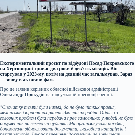
Експериментальний проєкт по відбудові Посад-Покровського
на Херсонщині триває два роки й дев'ять місяців. Він
стартував у 2023-му, потім на деякий час загальмував. Зараз
— знову в активній фазі.
Про це заявив керівник обласної військової адміністрації
Олександр Прокудін
на підсумковій пресконференції.
"Спочатку темпи були низькі, бо не було чітких правил,
механізмів і юридичних рішень для таких робіт. Однією з
головних проблем була передача прав замовника: у людей не було
документів на землю чи будинки. Ми організовували поїздки,
допомагали відновлювати документи, знаходили нотаріусів і
реєстраторів. Також перевіряли документи на зруйновані