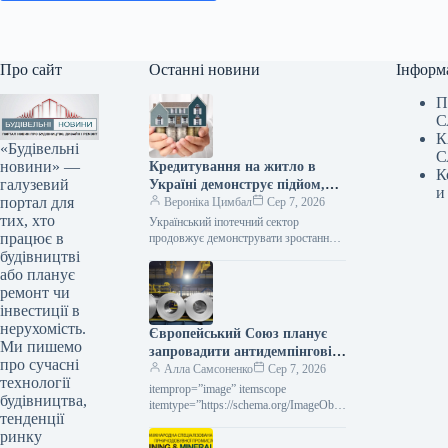
Про сайт
Останні новини
Інформ
П
С
К
«Будівельні
С
новини» —
Кредитування на житло в
К
галузевий
Україні демонструє підйом,
и
портал для
проте без підтримки держави
Вероніка Цимбал
Сер 7, 2026
тих, хто
сфера практично не
Український іпотечний сектор
працює в
функціонує.
продовжує демонструвати зростання,
проте його поступ залишається майже
будівництві
винятково залежним від державної
або планує
допомоги. Згідно з заявою Олени…
ремонт чи
інвестиції в
нерухомість.
Європейський Союз планує
Ми пишемо
запровадити антидемпінгові
про сучасні
збори на холоднокатаний
Алла Самсоненко
Сер 7, 2026
технології
прокат з п’яти держав.
itemprop=”image” itemscope
будівництва,
itemtype=”https://schema.org/ImageObje
тенденції
ct” rel=”nofollow”> shutterstock.com
ринку
Холоднокатаний рулон Новини