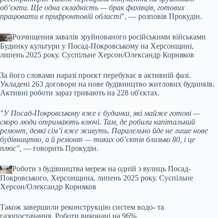
об’єкти. Ще одна складність — брак фахівців, готових
працювати в прифронтовій області
", — розповів Прокудін.
Розчищення завалів зруйнованого російськими військами
Будинку культури у Посад-Покровському на Херсонщині,
липень 2025 року.
Суспільне Херсон/Олександр Корняков
За його словами наразі проєкт перебуває в активній фазі.
Укладені 263 договори на нове будівництво житлових будинків.
Активні роботи зараз тривають на 228 об'єктах.
"У Посад-Покровському вже є будинки, які майже готові —
скоро люди отримають ключі. Там, де робили капітальний
ремонт, деякі сім’ї вже живуть. Паралельно йде не лише нове
будівництво, а й ремонт — таких об’єктів близько 80, і це
плюс",
— говорить Прокудін.
Роботи з будівництва мереж на одній з вулиць Посад-
Покровського, Херсонщина, липень 2025 року.
Суспільне
Херсон/Олександр Корняков
Також завершили реконструкцію систем водо- та
газопостачання. Роботи виконані на 96%.