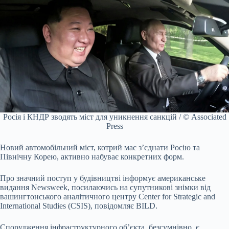
Росія і КНДР зводять міст для уникнення санкцій / © Associated
Press
Новий автомобільний міст, котрий має з’єднати Росію та
Північну Корею, активно набуває конкретних форм.
Про значний поступ у будівництві інформує американське
видання Newsweek, посилаючись на супутникові знімки від
вашингтонського аналітичного центру Center for Strategic and
International Studies (CSIS), повідомляє BILD.
Спорудження інфраструктурного об’єкта, безсумнівно, є