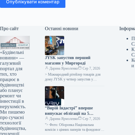
Опублікувати коментар
Про сайт
Останні новини
Інформ
П
С
К
«Будівельні
С
новини» —
JYSK запустив перший
К
галузевий
магазин у Миргороді
и
портал для
Дарина Ярмоленко
Сер 7, 2026
тих, хто
> Міжнародний рітейлер товарів для
працює в
дому JYSK у четвер запустив у
роботу свій перший заклад у місті
будівництві
Миргород, що на…
або планує
ремонт чи
інвестиції в
нерухомість.
“Вирій Індастрі” вперше
Ми пишемо
випускає облігації на 5
про сучасні
мільярдів гривень
Дарина Ярмоленко
Сер 7, 2026
технології
“> Фото: Оборонка Національна
будівництва,
комісія з цінних паперів та фондового
тенденції
ринку (НКЦПФР) здійснила