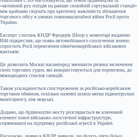
Аналітики CSIS наголошують, що темпи будівництва та
«активний рух поїздів на раніше спокійній сортувальній станції»
між країнами свідчать про критичну важливість збільшення
торгового обігу в умовах повномасштабної війни Росії проти
України.
Експерт з питань КНДР Фредерік Шпор у коментарі виданню
Bild підкреслив, що поява автомобільного сполучення значно
спростить Росії перевезення північнокорейських військових
вантажів.
Це дозволить Москві насамперед зменшити ризики включення
своїх торгових суден, які використовуються для перевезень, до
міжнародних списків санкцій.
Також ускладнюється спостереження за російсько-корейським
торговим обміном, оскільки наземні шляхи менш підконтрольні
моніторингу, ніж морські.
Додамо, що будівництво мосту розглядається як ключовий
елемент нової військово-логістичної інфраструктури,
спрямованої на підтримку російської агресії в Україні.
Нагадаємо, днями в КНДР заявили, що будуть діяти більш