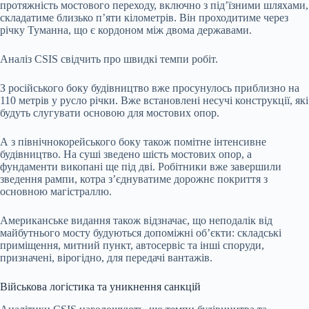
протяжність мостового переходу, включно з під’їзними шляхами,
складатиме близько п’яти кілометрів. Він проходитиме через
річку Туманна, що є кордоном між двома державами.
Аналіз CSIS свідчить про швидкі темпи робіт.
З російського боку будівництво вже просунулось приблизно на
110 метрів у русло річки. Вже встановлені несучі конструкції, які
будуть слугувати основою для мостових опор.
А з північнокорейського боку також помітне інтенсивне
будівництво. На суші зведено шість мостових опор, а
фундаменти викопані ще під дві. Робітники вже завершили
зведення рампи, котра з’єднуватиме дорожнє покриття з
основною магістраллю.
Американське видання також відзначає, що неподалік від
майбутнього мосту будуються допоміжні об’єкти: складські
приміщення, митний пункт, автосервіс та інші споруди,
призначені, вірогідно, для передачі вантажів.
Військова логістика та уникнення санкцій