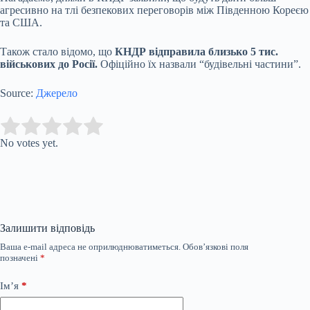
агресивно на тлі безпекових переговорів між Південною Кореєю
та США.
Також стало відомо, що
КНДР відправила близько 5 тис.
військових до Росії.
Офіційно їх назвали “будівельні частини”.
Source:
Джерело
Submit Rating
Rate this item:
No votes yet.
Залишити відповідь
Ваша e-mail адреса не оприлюднюватиметься.
Обов’язкові поля
позначені
*
Ім’я
*