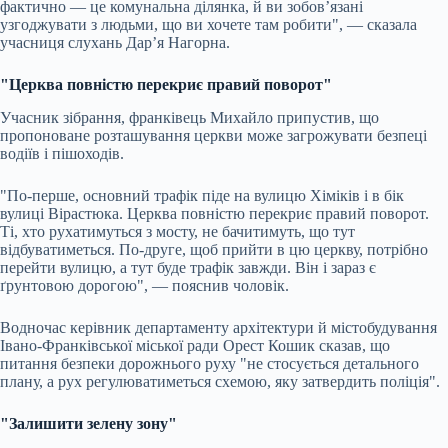
фактично — це комунальна ділянка, й ви зобов’язані
узгоджувати з людьми, що ви хочете там робити", — сказала
учасниця слухань Дар’я Нагорна.
"Церква повністю перекриє правий поворот"
Учасник зібрання, франківець Михайло
припустив, що
пропоноване розташування церкви може загрожувати безпеці
водіїв і пішоходів.
"По-перше, основний трафік піде на вулицю Хіміків і в бік
вулиці Вірастюка. Церква повністю перекриє правий поворот.
Ті, хто рухатимуться з мосту, не бачитимуть, що тут
відбуватиметься. По-друге, щоб прийти в цю церкву, потрібно
перейти вулицю, а тут буде трафік завжди. Він і зараз є
ґрунтовою дорогою", — пояснив чоловік.
Водночас керівник департаменту архітектури й містобудування
Івано-Франківської міської ради Орест Кошик сказав, що
питання безпеки дорожнього руху "не стосується детального
плану, а рух регулюватиметься схемою, яку затвердить поліція".
"Залишити зелену зону"