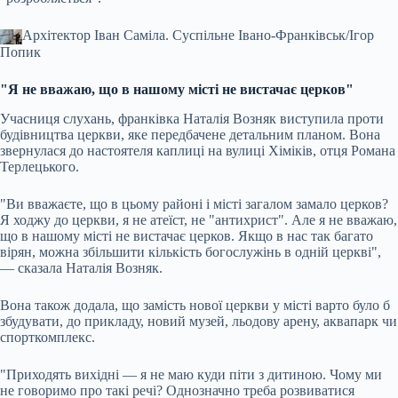
Архітектор Іван Саміла.
Суспільне Івано-Франківськ/Ігор
Попик
"Я не вважаю, що в нашому місті не вистачає церков"
Учасниця слухань, франківка Наталія Возняк виступила проти
будівництва церкви, яке передбачене детальним планом. Вона
звернулася до настоятеля каплиці на вулиці Хіміків, отця Романа
Терлецького.
"Ви вважаєте, що в цьому районі і місті загалом замало церков?
Я ходжу до церкви, я не атеїст, не "антихрист". Але я не вважаю,
що в нашому місті не вистачає церков. Якщо в нас так багато
вірян, можна збільшити кількість богослужінь в одній церкві",
— сказала Наталія Возняк.
Вона також додала, що замість нової церкви у місті варто було б
збудувати, до прикладу, новий музей, льодову арену, аквапарк чи
спорткомплекс.
"Приходять вихідні — я не маю куди піти з дитиною. Чому ми
не говоримо про такі речі? Однозначно треба розвиватися