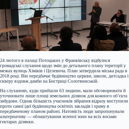
24 лютого в палаці Потоцьких у Франківську відбулися
громадські слухання щодо змін до детального плану території у
межах вулиць Хіміків і Целевича. План затвердила міська рада в
2018 році. Він передбачає будівництво церкви, школи, дитсадка і
скверу вздовж дамби на Бистриці Солотвинській.
На слуханнях, куди прийшли 63 людини, мали обговорювати й
уточнювати лише площі земельних ділянок для кожного об’єкта
забудови. Однак більшість учасників зібрання відразу виступили
проти самої ідеї будівництва освітніх закладів і храму в
передбаченому планом районі. Натомість люди запропонували
альтернативу — облаштування зеленої зони на всіх восьми
гектарах ділянки.