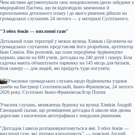
Чим містяни аргументували своє невдоволення ідеєю забудови у
мікрорайоні Пасічна, що їм відповідали замовники й
прихильники детального плану і до якого рішення дійшли на
громадських слуханнях 24 лютого — у матеріалі Суспільного.
"З обох боків — вихлопні гази"
Детальний план території у межах вулиць Хіміків і Целевича на
громадських слуханнях представляв його розробник, архітектор
Іван Саміла. Він розповів, що план передбачає будівництво
церкви, школи на 600 учнів, дитсадка на 240 дітей і скверу. Біля
садочка мають облаштувати парковку на 145 місць для батьків,
біля скверу — для людей, які приїдуть туди погуляти.
Учасники громадських слухань щодо будівництва уздовж
дамби на Бистриці Солотвинській, Івано-Франківськ, 24 лютого
2026 року.
Суспільне Івано-Франківськ/Ігор Попик
Учасник слухань, мешканець будинку на вулиці Хіміків Андрій
Ганоцький сказав, що розміщення дитсадка й школи між двома
дорогами з насиченим автотрафіком є невдалим рішенням.
"Дитсадок і школа розташовуватимуться в ямі. З обох боків —
вихлопні гази, які діточки вдихатимуть", — пояснив Андрій