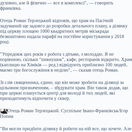
духовно, але й фізично — все в комплексі", — говорить
франківка.
Отець Роман Терлецький відповів, що храм на Пасічній
задуманий ще задовго до розробки детального плану, а ділянку
під церкву площею 1000 квадратних метрів міськрада
безкоштовно надала парафії на постійне користування у 2018
році.
"Упродовж цих років є робота з дітьми, з молоддю. Я не
порівнюю, скільки "пивнушок", кафе, ресторанів відкрито. Храм
(каплицю на Хіміків — ред.) відвідують приблизно 100 людей,
маємо три богослужіння в неділю", — сказав отець Роман.
Зі слів священника, єдине, що він може зробити на ділянці за
цільовим призначенням, – збудувати храм. Він також додав, що
при церкві планується центр для молоді й тих людей, які
приходитимуть відпочити у сквер.
Отець Роман Терлецький.
Суспільне Івано-Франківськ/Ігор
Попик
"Ви могли придбати ділянку й робити на ній все, що хочете. Але