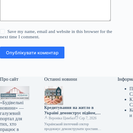
Save my name, email and website in this browser for the
next time I comment.
Опублікувати коментар
Про сайт
Останні новини
Інформ
П
С
К
«Будівельні
С
новини» —
Кредитування на житло в
К
галузевий
Україні демонструє підйом,
и
портал для
проте без підтримки держави
Вероніка Цимбал
Сер 7, 2026
тих, хто
сфера практично не
Український іпотечний сектор
працює в
функціонує.
продовжує демонструвати зростання,