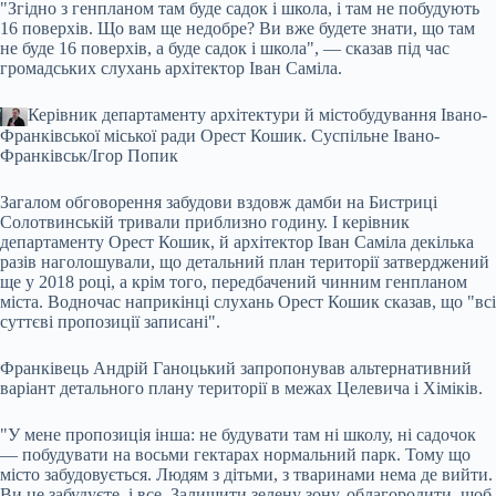
"Згідно з генпланом там буде садок і школа, і там не побудують
16 поверхів. Що вам ще недобре? Ви вже будете знати, що там
не буде 16 поверхів, а буде садок і школа", — сказав під час
громадських слухань архітектор Іван Саміла.
Керівник департаменту архітектури й містобудування Івано-
Франківської міської ради Орест Кошик.
Суспільне Івано-
Франківськ/Ігор Попик
Загалом обговорення забудови вздовж дамби на Бистриці
Солотвинській тривали приблизно годину. І керівник
департаменту Орест Кошик, й архітектор Іван Саміла декілька
разів наголошували, що детальний план території затверджений
ще у 2018 році, а крім того, передбачений чинним генпланом
міста. Водночас наприкінці слухань Орест Кошик сказав, що "всі
суттєві пропозиції записані".
Франківець Андрій Ганоцький запропонував альтернативний
варіант детального плану території в межах Целевича і Хіміків.
"У мене пропозиція інша: не будувати там ні школу, ні садочок
— побудувати на восьми гектарах нормальний парк. Тому що
місто забудовується. Людям з дітьми, з тваринами нема де вийти.
Ви це забудуєте, і все. Залишити зелену зону, облагородити, щоб