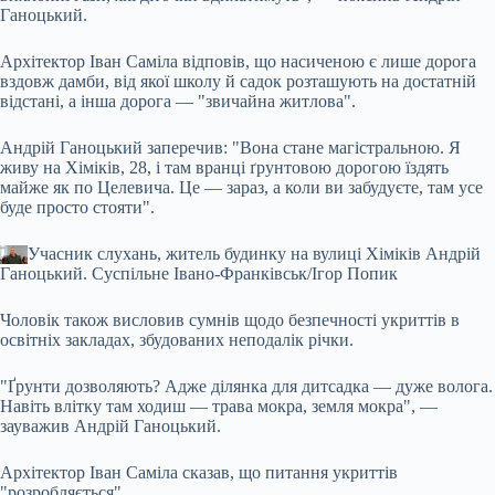
Ганоцький.
Архітектор Іван Саміла відповів, що насиченою є лише дорога
вздовж дамби, від якої школу й садок розташують на достатній
відстані, а інша дорога — "звичайна житлова".
Андрій Ганоцький заперечив: "Вона стане магістральною. Я
живу на Хіміків, 28, і там вранці ґрунтовою дорогою їздять
майже як по Целевича. Це — зараз, а коли ви забудуєте, там усе
буде просто стояти".
Учасник слухань, житель будинку на вулиці Хіміків Андрій
Ганоцький.
Суспільне Івано-Франківськ/Ігор Попик
Чоловік також висловив сумнів щодо безпечності укриттів в
освітніх закладах, збудованих неподалік річки.
"Ґрунти дозволяють? Адже ділянка для дитсадка — дуже волога.
Навіть влітку там ходиш — трава мокра, земля мокра", —
зауважив Андрій Ганоцький.
Архітектор Іван Саміла сказав, що питання укриттів
"розробляється".