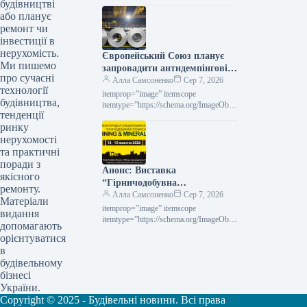
проте його поступ залишається майже
будівництві
винятково залежним від державної
або планує
допомоги. Згідно з заявою Олени…
ремонт чи
інвестиції в
нерухомість.
Європейський Союз планує
Ми пишемо
запровадити антидемпінгові
про сучасні
збори на холоднокатаний
Алла Самсоненко
Сер 7, 2026
технології
прокат з п’яти держав.
itemprop=”image” itemscope
будівництва,
itemtype=”https://schema.org/ImageObje
тенденції
ct” rel=”nofollow”> shutterstock.com
ринку
Холоднокатаний рулон Новини
Глобальний ринок захисні заходи
нерухомості
Роздрукувати 197 07 Серпня 2026 ЄС
та практичні
планує запровадити…
поради з
Анонс: Виставка
якісного
“Гірничодобувна
ремонту.
промисловість та мінерали
Алла Самсоненко
Сер 7, 2026
Матеріали
Експо 2026”
itemprop=”image” itemscope
видання
itemtype=”https://schema.org/ImageObje
допомагають
ct” rel=”nofollow”> Новини
орієнтуватися
Конференції анонси Друк 129 07
в
Серпня 2026 АНОНС: виставка
будівельному
Mining & Minerals Expo 2026 Читати…
бізнесі
України.
Copyright © 2025 - Будівельні новини. Всі права