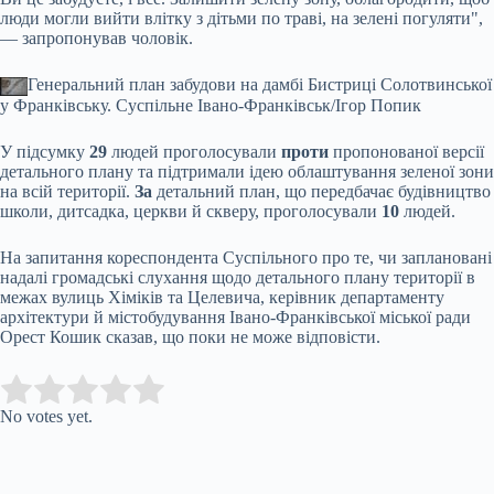
люди могли вийти влітку з дітьми по траві, на зелені погуляти",
— запропонував чоловік.
Генеральний план забудови на дамбі Бистриці Солотвинської
у Франківську.
Суспільне Івано-Франківськ/Ігор Попик
У підсумку
29
людей проголосували
проти
пропонованої версії
детального плану та підтримали ідею облаштування зеленої зони
на всій території.
За
детальний план, що передбачає будівництво
школи, дитсадка, церкви й скверу, проголосували
10
людей.
На запитання кореспондента Суспільного про те, чи заплановані
надалі громадські слухання щодо детального плану території в
межах вулиць Хіміків та Целевича, керівник департаменту
архітектури й містобудування Івано-Франківської міської ради
Орест Кошик сказав, що поки не може відповісти.
Submit Rating
Rate this item:
No votes yet.