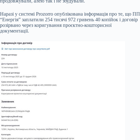
продовжували, алею так і не збудували.
Наразі у системі Prozorro опублікована інформація про те, що ПП
“Енергія” заплатили 254 тисячі 972 гривень 40 копійок і договір
розірвано через коригування проєктно-кошторисної
документації.