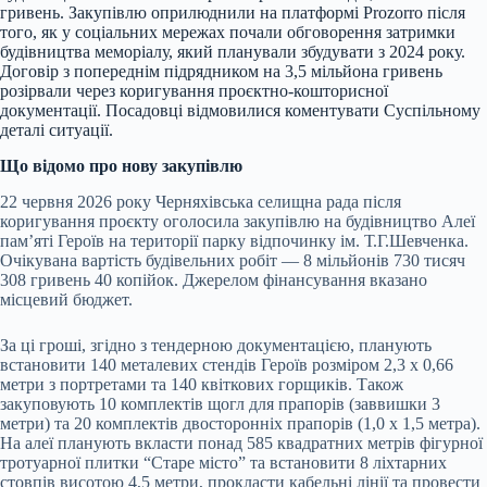
гривень. Закупівлю оприлюднили на платформі Prozorro після
того, як у соціальних мережах почали обговорення затримки
будівництва меморіалу, який планували збудувати з 2024 року.
Договір з попереднім підрядником на 3,5 мільйона гривень
розірвали через коригування проєктно-кошторисної
документації. Посадовці відмовилися коментувати Суспільному
деталі ситуації.
Що відомо про нову закупівлю
22 червня 2026 року Черняхівська селищна рада після
коригування проєкту оголосила закупівлю на будівництво Алеї
пам’яті Героїв на території парку відпочинку ім. Т.Г.Шевченка.
Очікувана вартість будівельних робіт — 8 мільйонів 730 тисяч
308 гривень 40 копійок. Джерелом фінансування вказано
місцевий бюджет.
За ці гроші, згідно з тендерною документацією, планують
встановити 140 металевих стендів Героїв розміром 2,3 х 0,66
метри з портретами та 140 квіткових горщиків. Також
закуповують 10 комплектів щогл для прапорів (заввишки 3
метри) та 20 комплектів двосторонніх прапорів (1,0 х 1,5 метра).
На алеї планують вкласти понад 585 квадратних метрів фігурної
тротуарної плитки “Старе місто” та встановити 8 ліхтарних
стовпів висотою 4,5 метри, прокласти кабельні лінії та провести