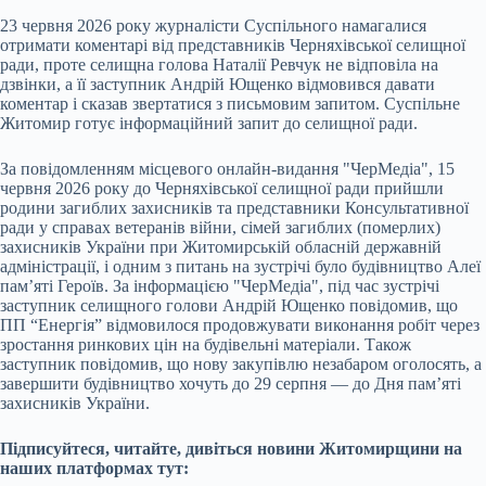
23 червня 2026 року журналісти Суспільного намагалися
отримати коментарі від представників Черняхівської селищної
ради, проте селищна голова Наталії Ревчук не відповіла на
дзвінки, а її заступник Андрій Ющенко відмовився давати
коментар і сказав звертатися з письмовим запитом. Суспільне
Житомир готує інформаційний запит до селищної ради.
За повідомленням місцевого онлайн-видання "ЧерМедіа", 15
червня 2026 року до Черняхівської селищної ради прийшли
родини загиблих захисників та представники Консультативної
ради у справах ветеранів війни, сімей загиблих (померлих)
захисників України при Житомирській обласній державній
адміністрації, і одним з питань на зустрічі було будівництво Алеї
пам’яті Героїв. За інформацією "ЧерМедіа", під час зустрічі
заступник селищного голови Андрій Ющенко повідомив, що
ПП “Енергія” відмовилося продовжувати виконання робіт через
зростання ринкових цін на будівельні матеріали. Також
заступник повідомив, що нову закупівлю незабаром оголосять, а
завершити будівництво хочуть до 29 серпня — до Дня пам’яті
захисників України.
Підписуйтеся, читайте, дивіться новини Житомирщини на
наших платформах тут: