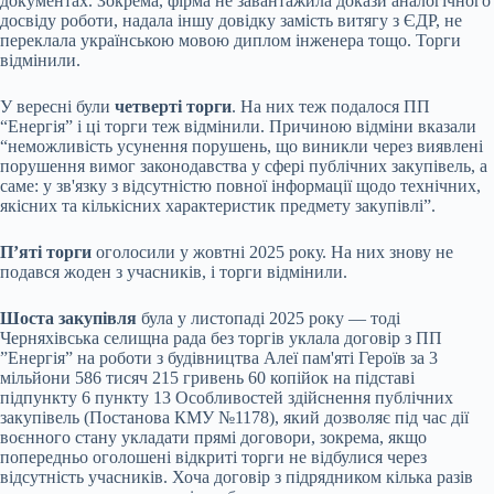
документах. Зокрема, фірма не завантажила докази аналогічного
досвіду роботи, надала іншу довідку замість витягу з ЄДР, не
переклала українською мовою диплом інженера тощо. Торги
відмінили.
У вересні були
четверті торги
. На них теж подалося ПП
“Енергія” і ці торги теж відмінили. Причиною відміни вказали
“неможливість усунення порушень, що виникли через виявлені
порушення вимог законодавства у сфері публічних закупівель, а
саме: у зв'язку з відсутністю повної інформації щодо технічних,
якісних та кількісних характеристик предмету закупівлі”.
П’яті торги
оголосили у жовтні 2025 року. На них знову не
подався жоден з учасників, і торги відмінили.
Шоста закупівля
була у листопаді 2025 року — тоді
Черняхівська селищна рада без торгів уклала договір з ПП
”Енергія” на роботи з будівництва Алеї пам'яті Героїв за 3
мільйони 586 тисяч 215 гривень 60 копійок на підставі
підпункту 6 пункту 13 Особливостей здійснення публічних
закупівель (Постанова КМУ №1178), який дозволяє під час дії
воєнного стану укладати прямі договори, зокрема, якщо
попередньо оголошені відкриті торги не відбулися через
відсутність учасників. Хоча договір з підрядником кілька разів