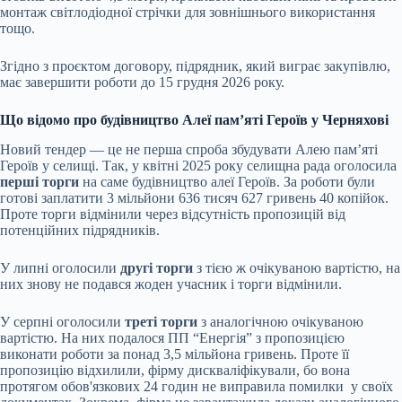
монтаж світлодіодної стрічки для зовнішнього використання
тощо.
Згідно з проєктом договору, підрядник, який виграє закупівлю,
має завершити роботи до 15 грудня 2026 року.
Що відомо про будівництво Алеї пам’яті Героїв у Черняхові
Новий тендер — це не перша спроба збудувати Алею пам’яті
Героїв у селищі. Так, у квітні 2025 року селищна рада оголосила
перші торги
на саме будівництво алеї Героїв. За роботи були
готові заплатити 3 мільйони 636 тисяч 627 гривень 40 копійок.
Проте торги відмінили через відсутність пропозицій від
потенційних підрядників.
У липні оголосили
другі торги
з тією ж очікуваною вартістю, на
них знову не подався жоден учасник і торги відмінили.
У серпні оголосили
треті торги
з аналогічною очікуваною
вартістю. На них подалося ПП “Енергія” з пропозицією
виконати роботи за понад 3,5 мільйона гривень. Проте її
пропозицію відхилили, фірму дискваліфікували, бо вона
протягом обов'язкових 24 годин не виправила помилки у своїх