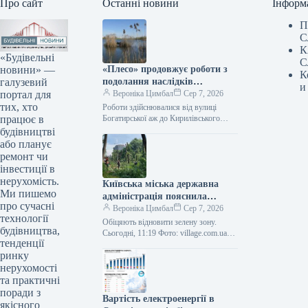
Про сайт
Останні новини
Інформ
П
С
К
«Будівельні
С
новини» —
«Плесо» продовжує роботи з
К
галузевий
подолання наслідків
и
портал для
забруднення Кирилівського
Вероніка Цимбал
Сер 7, 2026
тих, хто
озера та струмка Сирець.
Роботи здійснювалися від вулиці
працює в
Богатирської аж до Кирилівського
озера, а також вище за течією в
будівництві
напрямку витоку забруднення.
або планує
Сьогодні, 10:15…
ремонт чи
інвестиції в
нерухомість.
Київська міська державна
Ми пишемо
адміністрація пояснила
про сучасні
причини масштабної вирубки
Вероніка Цимбал
Сер 7, 2026
технології
дерев у районі Теремки.
Обіцяють відновити зелену зону.
будівництва,
Сьогодні, 11:19 Фото: village.com.ua
тенденції
Видалення дерев на Теремках
ринку
Вилучення частини зелених насаджень
на масиві Теремки є…
нерухомості
та практичні
поради з
Вартість електроенергії в
якісного