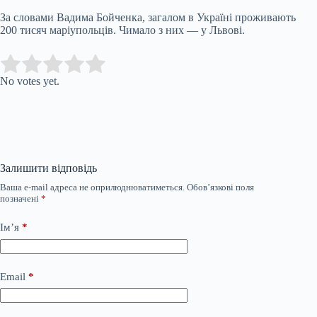
За словами Вадима Бойченка, загалом в Україні проживають
200 тисяч маріупольців. Чимало з них — у Львові.
Submit Rating
Rate this item:
No votes yet.
Залишити відповідь
Ваша e-mail адреса не оприлюднюватиметься.
Обов’язкові поля
позначені
*
Ім’я
*
Email
*