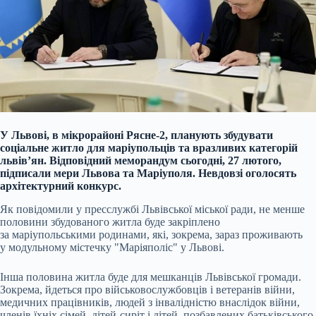
У Львові, в мікрорайоні Рясне-2, планують збудувати
соціальне житло для маріупольців та вразливих категорій
львів’ян. Відповідний меморандум сьогодні, 27 лютого,
підписали мери Львова та Маріуполя. Невдовзі оголосять
архітектурний конкурс.
Як повідомили у пресслужбі Львівської міської ради, не менше
половини збудованого житла буде закріплено
за маріупольськими родинами, які, зокрема, зараз проживають
у модульному містечку "Маріяполіс" у Львові.
Інша половина житла буде для мешканців Львівської громади.
Зокрема, йдеться про військовослужбовців і ветеранів війни,
медичних працівників, людей з інвалідністю внаслідок війни,
членів їхніх сімей, дітей-сиріт і дітей, позбавлених батьківського