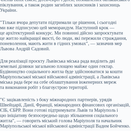
піклування, а також родин загиблих захисників і захисниць
України.
"Тільки вчора депутати підтримали це рішення, і сьогодні
ми вже підписуємо цей меморандум. Наступний крок —
це архітектурний конкурс. Ми повинні дійсно запроєктувати
це житло найкращої якості, бо люди, які пережили страждання,
поневолення, мають жити в гідних умовах", — зазначив мер
Львова Андрій Садовий.
Для реалізації проєкту Львівська міська рада виділить дві
земельні ділянки загальною площею майже один гектар.
Будівництво соціального житла буде здійснюватися за кошти
Маріупольської міської військової адміністрації, а Львівська
міська рада бере на себе облаштування інженерних мереж
та виконання робіт з благоустрою території.
"Є зацікавленість з боку міжнародних партнерів, урядів
Швейцарії, Данії, Франції, міжнародних фінансових організацій,
ЄІБ, ЄБРР. Вони готові підтримувати Львів та Маріуполь і
цю ініціативу безпосередньо щодо збільшення соціального
житла", — говорить міський голова Маріуполя та начальник
Маріупольської міської військової адміністрації Вадим Бойченко.