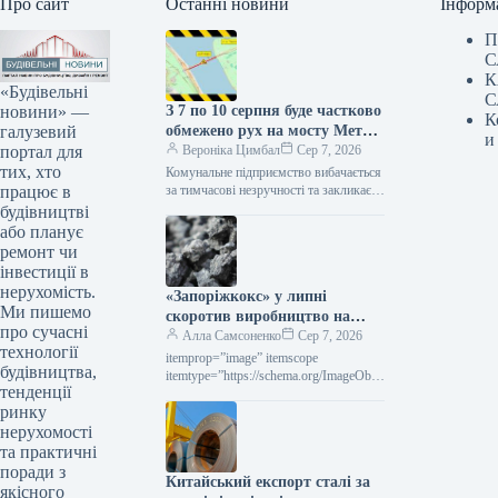
Про сайт
Останні новини
Інформ
П
С
К
«Будівельні
С
новини» —
З 7 по 10 серпня буде частково
К
галузевий
обмежено рух на мосту Метро
и
портал для
(схема)
Вероніка Цимбал
Сер 7, 2026
тих, хто
Комунальне підприємство вибачається
працює в
за тимчасові незручності та закликає
враховувати обмеження при
будівництві
плануванні своїх поїздок. Сьогодні,
або планує
11:56 Фото: kyivcity.com.ua Ремонт
ремонт чи
дорожнього…
інвестиції в
нерухомість.
«Запоріжкокс» у липні
Ми пишемо
скоротив виробництво на
про сучасні
15,3% порівняно з попереднім
Алла Самсоненко
Сер 7, 2026
технології
місяцем.
itemprop=”image” itemscope
будівництва,
itemtype=”https://schema.org/ImageObje
тенденції
ct” rel=”nofollow”> zaporozhcoke.com
ринку
Новини Компанії виробництво коксу
Роздрукувати 130 07 Серпня 2026
нерухомості
«Запоріжкокс» у липні скоротив
та практичні
випуск продукції…
поради з
Китайський експорт сталі за
якісного