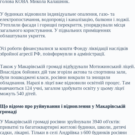
голова КОВА Микола Калашник.
У будинках відновили індивідуальне опалення, газо- та
електропостачання, водопровід і каналізацію, балкони і лоджії.
Утеплили фасади і горищні перекриття, упорядкували місця
загального користування. У підвальних приміщеннях
облаштували укриття.
Усі роботи фінансувалися за кошти Фонду ліквідації наслідків
збройної агресії РФ, поінформувли в адміністрації.
Також у Макарівській громаді відбудували Мотижинський ліцей.
Внаслідок бойових дій там згоріли актова та спортивна зали,
були пошкоджені класи, росіяни викрали та знищили
обладнання. Наразі в ліцеї вже відновили освітній процес. Там
навчаються 124 учні, загалом здобувати освіту у цьому ліцеї
можуть 540 дітей.
Що відомо про руйнування і відновлення у Макарівській
громаді
У Макарівській громаді росіяни зруйнували 3940 об'єктів:
приватні та багатоквартирні житлові будинки, школи, дитячі
садки, лікарні. Тільки в селі Андріївка з 600 будинків росіяни