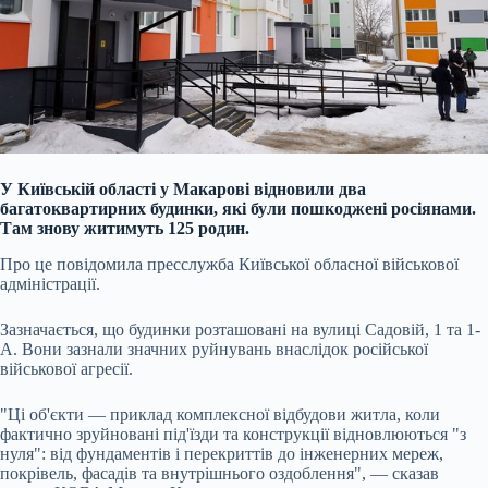
У Київській області у Макарові відновили два
багатоквартирних будинки, які були пошкоджені росіянами.
Там знову житимуть 125 родин.
Про це повідомила пресслужба Київської обласної військової
адміністрації.
Зазначається, що будинки розташовані на вулиці Садовій, 1 та 1-
А. Вони зазнали значних руйнувань внаслідок російської
військової агресії.
"Ці об'єкти — приклад комплексної відбудови житла, коли
фактично зруйновані під'їзди та конструкції відновлюються "з
нуля": від фундаментів і перекриттів до інженерних мереж,
покрівель, фасадів та внутрішнього оздоблення", — сказав