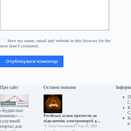
Save my name, email and website in this browser for the
next time I comment.
Опублікувати коментар
Про сайт
Останні новини
Інформ
П
С
К
«Будівельні
С
новини» —
Російські атаки призвели до
К
галузевий
відключень електроенергії для
и
портал для
споживачів у чотирьох
Алла Самсоненко
Сер 10, 2026