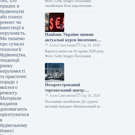
тих, хто
регіонах.
Фото: Getty Images Посилання
працює в
скопійовано Нові відключення
електроенергії зафіксовані в
будівництві
Донецькій, Дніпропетровській,
або планує
Харківській та Сумській областях
ремонт чи
через ворожі обстріли. Цю…
інвестиції в
нерухомість.
Нацбанк України оновив
Ми пишемо
актуальні курси іноземних
про сучасні
валют станом на 10 серпня
Алла Самсоненко
Сер 10, 2026
технології
Вартість валют на 10 серпня 2026 року
будівництва,
Фото: Getty Images Посилання
тенденції
скопійовано Банківські установи
ринку
оновили обмінні курси на 10 серпня:…
нерухомості
та практичні
поради з
Незареєстрований
якісного
торговельний центр:
ремонту.
відповідатиме посадовець
Алла Самсоненко
Сер 10, 2026
Матеріали
міграційної служби
Посилання скопійовано До судової
видання
інстанції передано обвинувальний акт
допомагають
стосовно співробітника Державної
орієнтуватися
міграційної служби України, який
в
приховав власність вартістю 13,7
будівельному
мільйона…
бізнесі