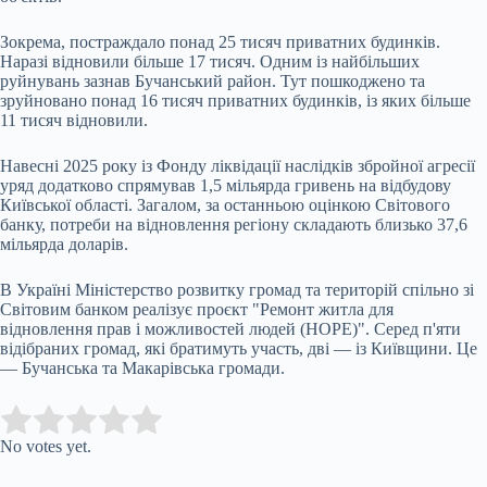
Зокрема, постраждало понад 25 тисяч приватних будинків.
Наразі відновили більше 17 тисяч. Одним із найбільших
руйнувань зазнав Бучанський район. Тут пошкоджено та
зруйновано понад 16 тисяч приватних будинків, із яких більше
11 тисяч відновили.
Навесні 2025 року із Фонду ліквідації наслідків збройної агресії
уряд додатково спрямував 1,5 мільярда гривень на відбудову
Київської області. Загалом, за останньою оцінкою Світового
банку, потреби на відновлення регіону складають близько 37,6
мільярда доларів.
В Україні Міністерство розвитку громад та територій спільно зі
Світовим банком реалізує проєкт "Ремонт житла для
відновлення прав і можливостей людей (HOPE)". Серед п'яти
відібраних громад, які братимуть участь, дві — із Київщини. Це
— Бучанська та Макарівська громади.
Submit Rating
Rate this item:
No votes yet.