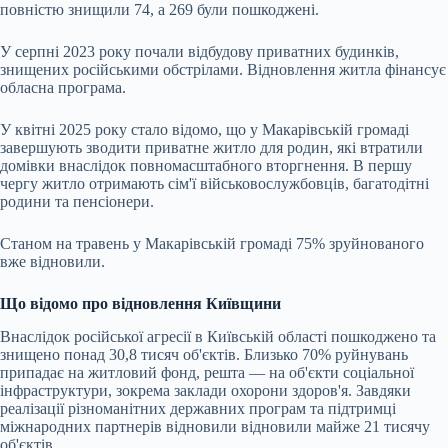
повністю знищили 74, а 269 були пошкоджені.
У серпні 2023 року почали відбудову приватних будинків,
знищених російськими обстрілами. Відновлення житла фінансує
обласна програма.
У квітні 2025 року стало відомо, що у Макарівській громаді
завершують зводити приватне житло для родин, які втратили
домівки внаслідок повномасштабного вторгнення. В першу
чергу житло отримають сім'ї військовослужбовців, багатодітні
родини та пенсіонери.
Станом на травень у Макарівській громаді 75% зруйнованого
вже відновили.
Що відомо про відновлення Київщини
Внаслідок російської агресії в Київській області пошкоджено та
знищено понад 30,8 тисяч об'єктів. Близько 70% руйнувань
припадає на житловий фонд, решта — на об'єкти соціальної
інфраструктури, зокрема заклади охорони здоров'я. Завдяки
реалізації різноманітних державних програм та підтримці
міжнародних партнерів відновили відновили майже 21 тисячу
об'єктів.