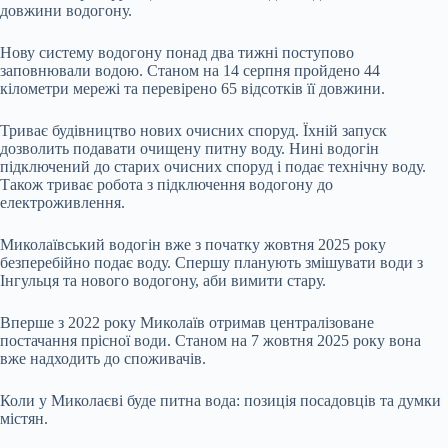
довжини водогону.
Нову систему водогону понад два тижні поступово
заповнювали водою. Станом на 14 серпня пройдено 44
кілометри мережі та перевірено 65 відсотків її довжини.
Триває будівництво нових очисних споруд. Їхній запуск
дозволить подавати очищену питну воду. Нині водогін
підключений до старих очисних споруд і подає технічну воду.
Також триває робота з підключення водогону до
електроживлення.
Миколаївський водогін вже з початку жовтня 2025 року
безперебійно подає воду. Спершу планують змішувати води з
Інгульця та нового водогону, аби вимити стару.
Вперше з 2022 року Миколаїв отримав централізоване
постачання прісної води. Станом на 7 жовтня 2025 року вона
вже надходить до споживачів.
Коли у Миколаєві буде питна вода: позиція посадовців та думки
містян.