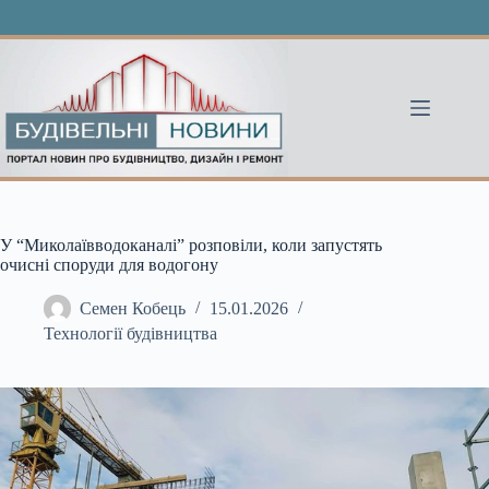
Перейти
до
вмісту
У “Миколаївводоканалі” розповіли, коли запустять
очисні споруди для водогону
Семен Кобець
15.01.2026
Технології будівництва