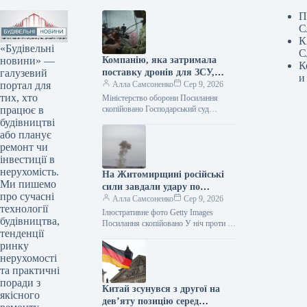
П
С
К
«Будівельні
С
новини» —
Компанію, яка затримала
К
галузевий
поставку дронів для ЗСУ,
и
портал для
оштрафували на 25
Алла Самсоненко
Сер 9, 2026
тих, хто
мільйонів.
Міністерство оборони Посилання
працює в
скопійовано Господарський суд
Рівненської області ухвалив рішення
будівництві
про стягнення з ТОВ “Домпромбуд”
або планує
на користь ДП Міністерства оборони…
ремонт чи
інвестиції в
нерухомість.
На Житомирщині російські
Ми пишемо
сили завдали удару по
про сучасні
компанії з німецькими
Алла Самсоненко
Сер 9, 2026
технології
інвестиціями
Ілюстративне фото Getty Images
будівництва,
Посилання скопійовано У ніч проти 9
тенденції
серпня, внаслідок агресії з боку росії,
ринку
зафіксовані влучання та
ушкодження…
нерухомості
та практичні
поради з
Китай зсунувся з другої на
якісного
дев’яту позицію серед