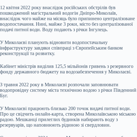
12 квітня 2022 року внаслідок російських обстрілів був
пошкоджений магістральний водогін Дніпро-Миколаїв,
внаслідок чого майже на місяць було припинено централізоване
водопостачання. Нині, майже 3 роки, місто без централізованої
подачі питної води. Воду подають з річки Інгулець.
У Миколаєві планують відновити водопостачальну
інфраструктуру завдяки співпраці з Європейським банком
реконструкції та розвитку.
Кабінет міністрів виділив 125,5 мільйонів гривень з резервного
фонду державного бюджету на водозабезпечення у Миколаєві.
З травня 2022 року в Миколаєві розпочали заповнювати
водопровідну систему міста технічною водою з річки Південний
Буг.
У Миколаєві працюють близько 200 точок видачі питної води.
Про це свідчить онлайн-карта, створена Миколаївською міською
радою. Мешканці прилеглих будинків набирають воду з
резервуарів, що наповнюють рідиною зі свердловин.