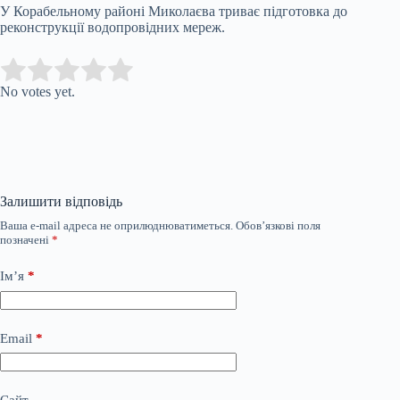
У Корабельному районі Миколаєва триває підготовка до
реконструкції водопровідних мереж.
Submit Rating
Rate this item:
No votes yet.
Залишити відповідь
Ваша e-mail адреса не оприлюднюватиметься.
Обов’язкові поля
позначені
*
Ім’я
*
Email
*