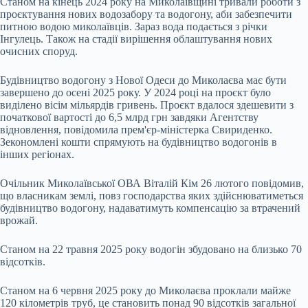
Станом на кінець 2024 року на Миколаївщині тривали роботи з
проєктування нових водозабору та водогону, аби забезпечити
питною водою миколаївців. Зараз вода подається з річки
Інгулець. Також на стадії вирішення облаштування нових
очисних споруд.
Будівництво водогону з Нової Одеси до Миколаєва має бути
завершено до осені 2025 року. У 2024 році на проєкт було
виділено вісім мільярдів гривень. Проєкт вдалося здешевити з
початкової вартості до 6,5 млрд грн завдяки Агентству
відновлення, повідомила прем'єр-міністерка Свириденко.
Зекономлені кошти спрямують на будівництво водогонів в
інших регіонах.
Очільник Миколаївської ОВА Віталій Кім 26 лютого повідомив,
що власникам землі, повз господарства яких здійснюватиметься
будівництво водогону, надаватимуть компенсацію за втрачений
врожай.
Станом на 22 травня 2025 року водогін збудовано на близько 70
відсотків.
Станом на 6 червня 2025 року до Миколаєва проклали майже
120 кілометрів труб, це становить понад 90 відсотків загальної