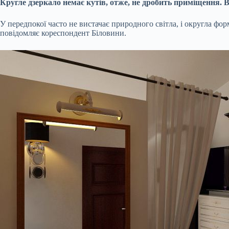
Кругле дзеркало немає кутів, отже, не дробить приміщення. 
У передпокої часто не вистачає природного світла, і округла фо
повідомляє кореспондент Біловини.