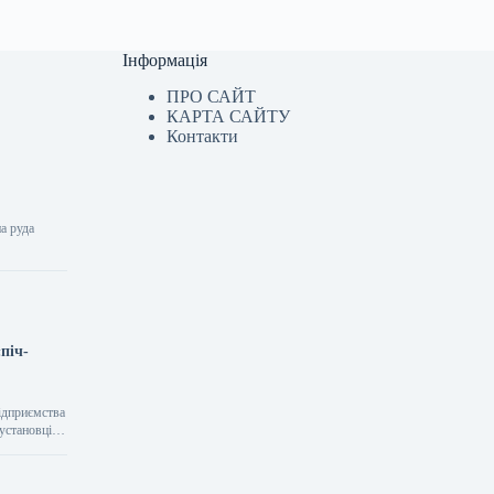
Інформація
ПРО САЙТ
КАРТА САЙТУ
Контакти
на руда
піч-
Підприємства
 установці…