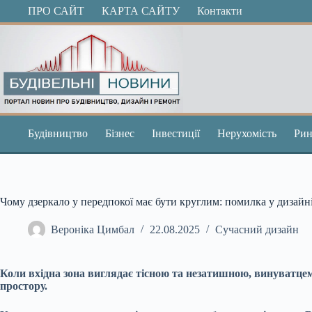
Перейти
ПРО САЙТ
КАРТА САЙТУ
Контакти
до
вмісту
Будівництво
Бізнес
Інвестиції
Нерухомість
Рин
Чому дзеркало у передпокої має бути круглим: помилка у дизайні
Вероніка Цимбал
22.08.2025
Сучасний дизайн
Коли вхідна зона виглядає тісною та незатишною, винуватце
простору.