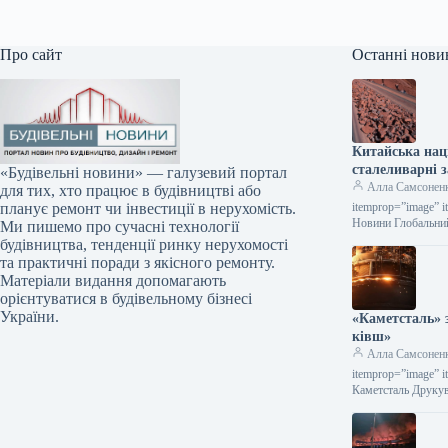
Про сайт
Останні нови
Китайська нац
сталеливарні з
«Будівельні новини» — галузевий портал
Алла Самсонен
для тих, хто працює в будівництві або
itemprop=”image” i
планує ремонт чи інвестиції в нерухомість.
Новини Глобальни
Ми пишемо про сучасні технології
будівництва, тенденції ринку нерухомості
та практичні поради з якісного ремонту.
Матеріали видання допомагають
орієнтуватися в будівельному бізнесі
України.
«Каметсталь» 
ківш»
Алла Самсонен
itemprop=”image” i
Каметсталь Друкув