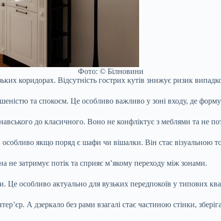
Фото: © Білновини
ьких коридорах. Відсутність гострих кутів знижує ризик випадко
ршеністю та спокоєм. Це особливо важливо у зоні входу, де форм
инавського до класичного. Воно не конфліктує з меблями та не по
, особливо якщо поряд є шафи чи вішалки. Він стає візуальною т
а не затримує потік та сприяє м’якому переходу між зонами.
ни. Це особливо актуально для вузьких передпокоїв у типових кв
ер’єр. А дзеркало без рами взагалі стає частиною стінки, зберіг