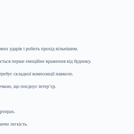
вих ударів і робить прохід вільнішим.
ується перше емоційне враження від будинку.
требує складної композиції навколо.
очкою, що поєднує інтер’єр.
артирах.
аючи легкість.