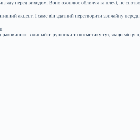
игляду перед виходом. Воно охоплює обличчя та плечі, не спотв
тивний акцент. І саме він здатний перетворити звичайну передп
би
під раковиною: залишайте рушники та косметику тут, якщо місця н