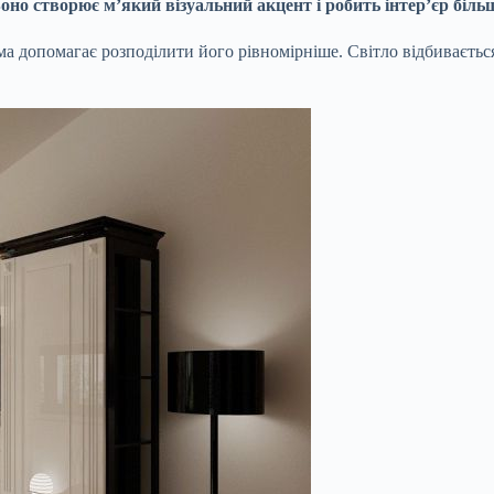
Воно створює м’який візуальний акцент і робить інтер’єр біл
рма допомагає розподілити його рівномірніше. Світло відбиваєтьс