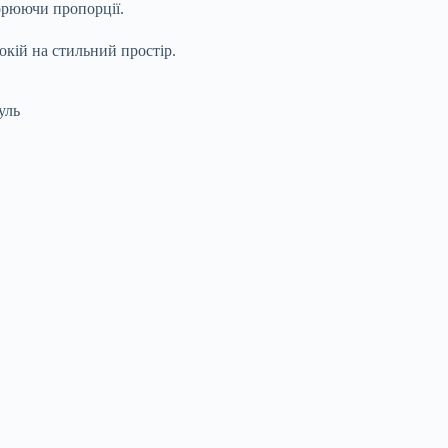
орюючи пропорції.
окій на стильний простір.
уль