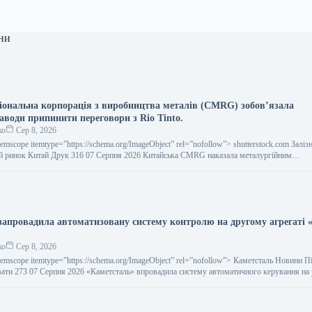
ни
іональна корпорація з виробництва металів (CMRG) зобов’язала
аводи припинити переговори з Rio Tinto.
ко
Сер 8, 2026
temscope itemtype=”https://schema.org/ImageObject” rel=”nofollow”> shutterstock.com Заліз
й ринок Китай Друк 316 07 Серпня 2026 Китайська CMRG наказала металургійним…
запровадила автоматизовану систему контролю на другому агрегаті «
ко
Сер 8, 2026
temscope itemtype=”https://schema.org/ImageObject” rel=”nofollow”> Каметсталь Новини 
ати 273 07 Серпня 2026 «Каметсталь» впровадила систему автоматичного керування на