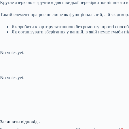
Кругле дзеркало є зручним для швидкої перевірки зовнішнього в
Такий елемент працює не лише як функціональний, а й як декора
Як зробити квартиру затишною без ремонту: прості спосо
Як організувати зберігання у ванній, в якій немає тумби 
Submit Rating
Rate this item:
No votes yet.
Submit Rating
Rate this item:
No votes yet.
Залишити відповідь