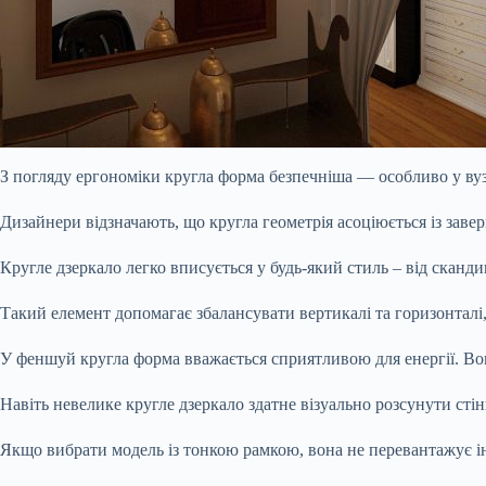
З погляду ергономіки кругла форма безпечніша — особливо у вуз
Дизайнери відзначають, що кругла геометрія асоціюється із заве
Кругле дзеркало легко вписується у будь-який стиль – від сканд
Такий елемент допомагає збалансувати вертикалі та горизонталі
У феншуй кругла форма вважається сприятливою для енергії. Вон
Навіть невелике кругле дзеркало здатне візуально розсунути сті
Якщо вибрати модель із тонкою рамкою, вона не перевантажує інт