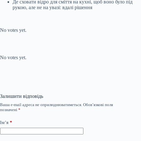
Де сховати відро для сміття на кухні, щоб воно було під
рукою, але не на увазі: вдалі рішення
Submit Rating
Rate this item:
No votes yet.
Submit Rating
Rate this item:
No votes yet.
Залишити відповідь
Ваша e-mail адреса не оприлюднюватиметься.
Обов’язкові поля
позначені
*
Ім’я
*