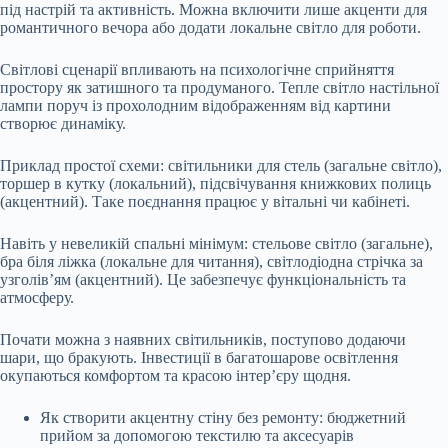
під настрій та активність. Можна включити лише акценти для
романтичного вечора або додати локальне світло для роботи.
Світлові сценарії впливають на психологічне сприйняття
простору як затишного та продуманого. Тепле світло настільної
лампи поруч із прохолодним відображенням від картини
створює динаміку.
Приклад простої схеми: світильники для стель (загальне світло),
торшер в кутку (локальний), підсвічування книжкових полиць
(акцентний). Таке поєднання працює у вітальні чи кабінеті.
Навіть у невеликій спальні мінімум: стельове світло (загальне),
бра біля ліжка (локальне для читання), світлодіодна стрічка за
узголів’ям (акцентний). Це забезпечує функціональність та
атмосферу.
Почати можна з наявних світильників, поступово додаючи
шари, що бракують. Інвестиції в багатошарове освітлення
окупаються комфортом та красою інтер’єру щодня.
Як створити акцентну стіну без ремонту: бюджетний
прийом за допомогою текстилю та аксесуарів