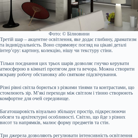
Фото: © Білновини
Третій шар – акцентне освітлення, яке додає глибину, драматизм
та індивідуальність. Воно спрямовує погляд на цікаві деталі
інтер’єру: картину, колекцію, нішу чи текстуру стіни.
Тільки поєднання цих трьох шарів дозволяє гнучко керувати
атмосферою в кімнаті протягом дня та вечора. Можна створити
яскраву робочу обстановку або святкове підсвічування.
Різні рівні світла борються з різкими тінями та контрастами, що
стомлюють зір. М’які переходи між світлом і тінню створюють
комфортне для очей середовище.
Багатошаровість візуально збільшує простір, підкреслюючи
обсяги та архітектурні особливості. Світло, що йде з різних
висот та напрямків, малює форму предметів та стін.
Три джерела дозволяють регулювати інтенсивність освітлення