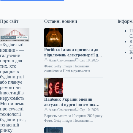
Про сайт
Останні новини
Інформ
П
С
К
«Будівельні
С
новини» —
Російські атаки призвели до
К
галузевий
відключень електроенергії для
и
портал для
споживачів у чотирьох
Алла Самсоненко
Сер 10, 2026
тих, хто
регіонах.
Фото: Getty Images Посилання
працює в
скопійовано Нові відключення
електроенергії зафіксовані в
будівництві
Донецькій, Дніпропетровській,
або планує
Харківській та Сумській областях
ремонт чи
через ворожі обстріли. Цю…
інвестиції в
нерухомість.
Нацбанк України оновив
Ми пишемо
актуальні курси іноземних
про сучасні
валют станом на 10 серпня
Алла Самсоненко
Сер 10, 2026
технології
Вартість валют на 10 серпня 2026 року
будівництва,
Фото: Getty Images Посилання
тенденції
скопійовано Банківські установи
ринку
оновили обмінні курси на 10 серпня:…