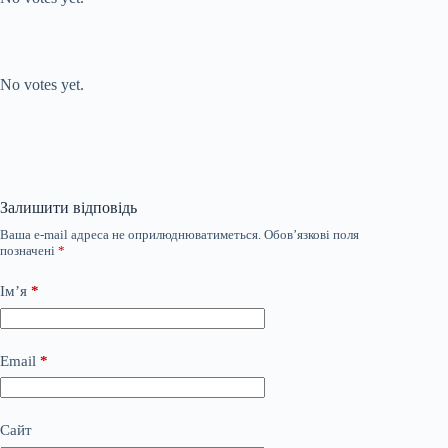
Submit Rating
Rate this item:
No votes yet.
Залишити відповідь
Ваша e-mail адреса не оприлюднюватиметься.
Обов’язкові поля
позначені
*
Ім’я
*
Email
*
Сайт