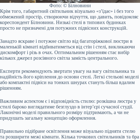
Фото: © Білновини
Крім того, габаритний світильник візуально «з’їдає» і без того
обмежений простір, створюючи відчуття, що давить, повідомляє
кореспондент Білновини. Низькі стелі в типових будинках
просто не призначені для потужних підвісних конструкцій.
Занадто яскраве і потужне світло від багаторіжкової люстри в
маленькій кімнаті відбиватиметься від стін і стелі, викликаючи
дискомфорт і різь в очах. Оптимальним рішенням стає вибір
кількох джерел розсіяного світла замість центрального.
Експерти рекомендують звертати увагу на вагу світильника та
надійність його кріплення до основи стелі. Легкі стельові моделі
або компактні підвіси на тонких шнурах стануть більш вдалим
рішенням.
Важливим аспектом є і відповідність стилю: розкішна люстра у
стилі бароко виглядатиме безглуздо в інтер’єрі сучасної студії.
Лаконічні моделі правильного розміру підтримають, а чи не
придушать загальну концепцію оформлення.
Правильно підібране освітлення може візуально підняти стелю
та розширити межі кімнати. Кілька точкових світильників та бра