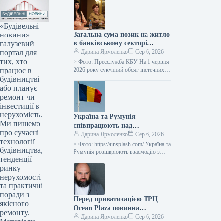
«Будівельні
новини» —
Загальна сума позик на житло
галузевий
в банківському секторі
портал для
досягла 50 мільярдів гривень.
Дарина Ярмоленко
Сер 6, 2026
тих, хто
> Фото: Пресслужба КБУ На 1 червня
працює в
2026 року сукупний обсяг іпотечних
позик у банківській системі досяг 50
будівництві
мільярдів гривень,…
або планує
ремонт чи
інвестиції в
нерухомість.
Україна та Румунія
Ми пишемо
співпрацюють над
про сучасні
збільшенням логістичного
Дарина Ярмоленко
Сер 6, 2026
технології
потенціалу порту Констанца
> Фото: https://unsplash.com/ Україна та
будівництва,
Румунія розширюють взаємодію з
тенденції
метою забезпечення вивезення
ринку
вітчизняної агропродукції через
румунську гавань Констанца, яка
нерухомості
трансформувалася…
та практичні
поради з
Перед приватизацією ТРЦ
якісного
Ocean Plaza повинна
ремонту.
відбутися процедура
Дарина Ярмоленко
Сер 6, 2026