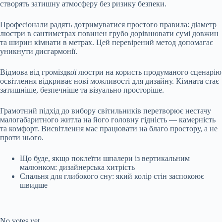
створять затишну атмосферу без ризику безпеки.
Професіонали радять дотримуватися простого правила: діаметр
люстри в сантиметрах повинен грубо дорівнювати сумі довжин
та ширин кімнати в метрах. Цей перевірений метод допомагає
уникнути дисгармонії.
Відмова від громіздкої люстри на користь продуманого сценарію
освітлення відкриває нові можливості для дизайну. Кімната стає
затишніше, безпечніше та візуально просторіше.
Грамотний підхід до вибору світильників перетворює нестачу
малогабаритного житла на його головну гідність — камерність
та комфорт. Висвітлення має працювати на благо простору, а не
проти нього.
Що буде, якщо поклеїти шпалери із вертикальним
малюнком: дизайнерська хитрість
Спальня для глибокого сну: який колір стін заспокоює
швидше
Submit Rating
Rate this item:
No votes yet.