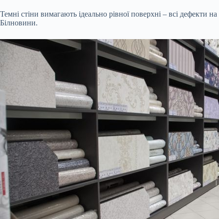
Темні стіни вимагають ідеально рівної поверхні – всі дефекти н
Білновини.