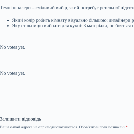
Темні шпалери – сміливий вибір, який потребує ретельної підго
Який колір робить кімнату візуально більшою: дизайнери 
Яку стільницю вибрати для кухні: 3 матеріали, не бояться
Submit Rating
Rate this item:
No votes yet.
Submit Rating
Rate this item:
No votes yet.
Залишити відповідь
Ваша e-mail адреса не оприлюднюватиметься.
Обов’язкові поля позначені
*