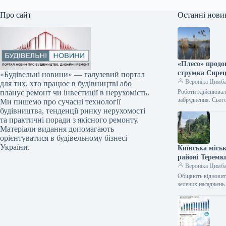
Про сайт
Останні нови
«Плесо» продо
струмка Сирец
«Будівельні новини» — галузевий портал
Вероніка Цимб
для тих, хто працює в будівництві або
Роботи здійснювали
планує ремонт чи інвестиції в нерухомість.
забруднення. Сьог
Ми пишемо про сучасні технології
будівництва, тенденції ринку нерухомості
та практичні поради з якісного ремонту.
Матеріали видання допомагають
орієнтуватися в будівельному бізнесі
України.
Київська місь
районі Теремк
Вероніка Цимб
Обіцяють відновити
зелених насаджень