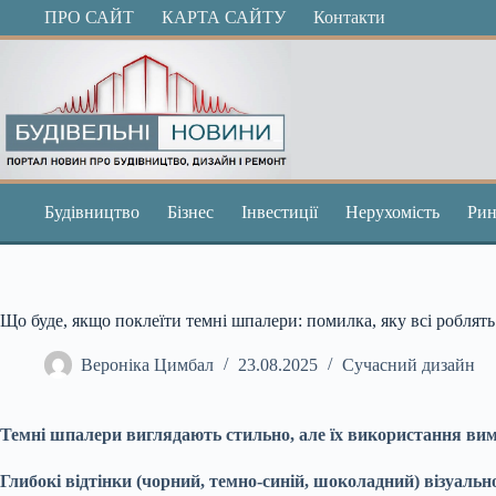
Перейти
ПРО САЙТ
КАРТА САЙТУ
Контакти
до
вмісту
Будівництво
Бізнес
Інвестиції
Нерухомість
Рин
Що буде, якщо поклеїти темні шпалери: помилка, яку всі роблять
Вероніка Цимбал
23.08.2025
Сучасний дизайн
Темні шпалери виглядають стильно, але їх використання вима
Глибокі відтінки (чорний, темно-синій, шоколадний) візуальн