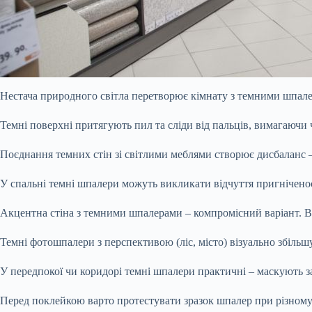
Нестача природного світла перетворює кімнату з темними шпале
Темні поверхні притягують пил та сліди від пальців, вимагаючи 
Поєднання темних стін зі світлими меблями створює дисбаланс –
У спальні темні шпалери можуть викликати відчуття пригніченос
Акцентна стіна з темними шпалерами – компромісний варіант. Вон
Темні фотошпалери з перспективою (ліс, місто) візуально збіль
У передпокої чи коридорі темні шпалери практичні – маскують 
Перед поклейкою варто протестувати зразок шпалер при різному