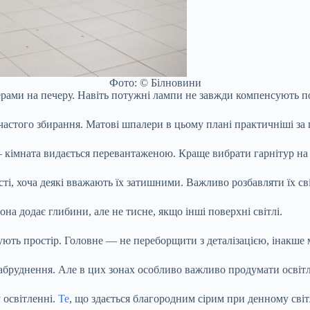
Фото: © Білновини
рами на печеру. Навіть потужні лампи не завжди компенсують по
частого збирання. Матові шпалери в цьому плані практичніші за г
 кімната видається перевантаженою. Краще вибрати гарнітур на 
ті, хоча деякі вважають їх затишними. Важливо розбавляти їх св
а додає глибини, але не тисне, якщо інші поверхні світлі.
шують простір. Головне — не переборщити з деталізацією, інакше
забруднення. Але в цих зонах особливо важливо продумати освіт
 освітленні.
Те
, що здається благородним сірим при денному сві