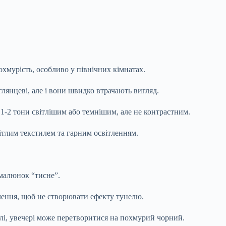
хмурість, особливо у північних кімнатах.
лянцеві, але і вони швидко втрачають вигляд.
1-2 тони світлішим або темнішим, але не контрастним.
ітлим текстилем та гарним освітленням.
 малюнок “тисне”.
лення, щоб не створювати ефекту тунелю.
тлі, увечері може перетворитися на похмурий чорний.