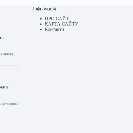
Інформація
ПРО САЙТ
КАРТА САЙТУ
Контакти
та
ку витоку
рев у
ення частини