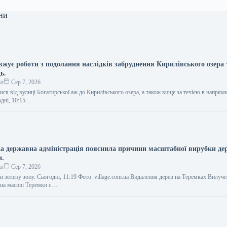
ни
вжує роботи з подолання наслідків забруднення Кирилівського озера 
ь.
ал
Сер 7, 2026
ся від вулиці Богатирської аж до Кирилівського озера, а також вище за течією в напрям
одні, 10:15…
ка державна адміністрація пояснила причини масштабної вирубки де
и.
ал
Сер 7, 2026
 зелену зону. Сьогодні, 11:19 Фото: village.com.ua Видалення дерев на Теремках Вилуч
 на масиві Теремки є…