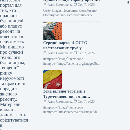
и
портал для
Коломойського передано до
Алла Самсоненко
Сер 7, 2026
тих, хто
суду
Getty Images Посилання скопійовано
працює в
Обвинувальний акт стосовно екс-
кінцевого бенефіціарного власника
будівництві
Приватбанку Ігоря Коломойського та
або планує
колишніх співробітників банку, яких
ремонт чи
підозрюють у…
інвестиції в
нерухомість.
Середні вартості OCTG
Ми пишемо
нафтогазових труб у
про сучасні
Сполучених Штатах у липні
Алла Самсоненко
Сер 7, 2026
технології
залишалися незмінними,
itemprop=”image” itemscope
будівництва,
досягнувши позначки $2563 за
itemtype=”https://schema.org/ImageObje
тенденції
ct” rel=”nofollow”> Новини
тонну.
ринку
Глобальний ринок ціни на прокат
Роздрукувати 297 06 Серпня 2026
нерухомості
Середні ціни на нафтогазові труби…
та практичні
поради з
Зона вільної торгівлі з
якісного
Туреччиною: які зміни
ремонту.
чекають на українське
Алла Самсоненко
Сер 7, 2026
Матеріали
металоведення
itemprop=”image” itemscope
видання
itemtype=”https://schema.org/ImageObje
допомагають
ct” rel=”nofollow”>
орієнтуватися
СтаттіІндустріяторгівляРоздрукувати
в
7106 Серпня 2026 ЗВТ із Туреччиною: