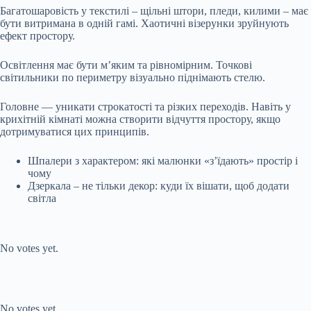
Багатошаровість у текстилі – щільні штори, пледи, килими – має
бути витримана в одній гамі. Хаотичні візерунки зруйнують
ефект простору.
Освітлення має бути м’яким та рівномірним. Точкові
світильники по периметру візуально піднімають стелю.
Головне — уникати строкатості та різких переходів. Навіть у
крихітній кімнаті можна створити відчуття простору, якщо
дотримуватися цих принципів.
Шпалери з характером: які малюнки «з’їдають» простір і
чому
Дзеркала – не тільки декор: куди їх вішати, щоб додати
світла
Submit Rating
Rate this item:
No votes yet.
Submit Rating
Rate this item:
No votes yet.