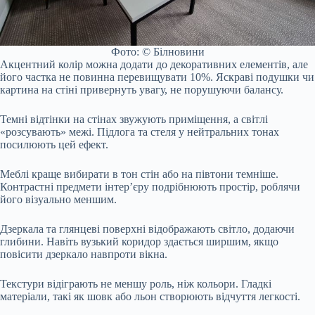
Фото: © Білновини
Акцентний колір можна додати до декоративних елементів, але
його частка не повинна перевищувати 10%. Яскраві подушки чи
картина на стіні привернуть увагу, не порушуючи балансу.
Темні відтінки на стінах звужують приміщення, а світлі
«розсувають» межі. Підлога та стеля у нейтральних тонах
посилюють цей ефект.
Меблі краще вибирати в тон стін або на півтони темніше.
Контрастні предмети інтер’єру подрібнюють простір, роблячи
його візуально меншим.
Дзеркала та глянцеві поверхні відображають світло, додаючи
глибини. Навіть вузький коридор здається ширшим, якщо
повісити дзеркало навпроти вікна.
Текстури відіграють не меншу роль, ніж кольори. Гладкі
матеріали, такі як шовк або льон створюють відчуття легкості.