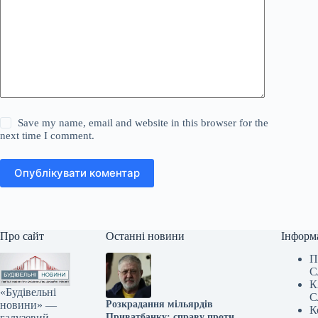
Save my name, email and website in this browser for the
next time I comment.
Опублікувати коментар
Про сайт
Останні новини
Інформ
П
С
К
«Будівельні
С
новини» —
Розкрадання мільярдів
К
галузевий
Приватбанку: справу проти