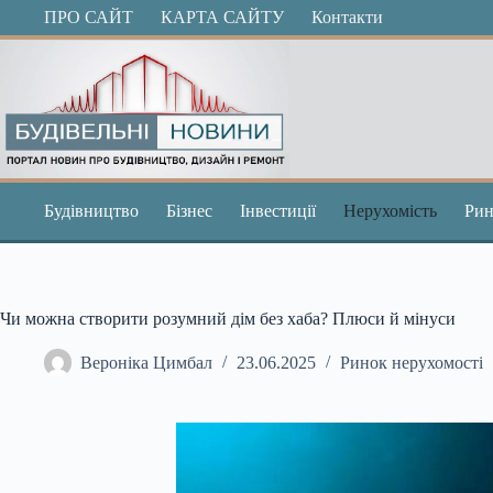
Перейти
ПРО САЙТ
КАРТА САЙТУ
Контакти
до
вмісту
Будівництво
Бізнес
Інвестиції
Нерухомість
Рин
Чи можна створити розумний дім без хаба? Плюси й мінуси
Вероніка Цимбал
23.06.2025
Ринок нерухомості