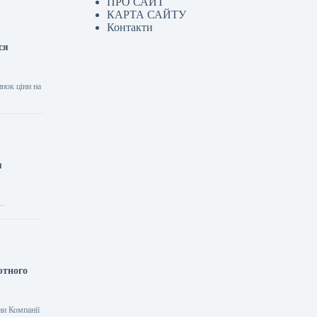
ПРО САЙТ
КАРТА САЙТУ
Контакти
ся
инок ціни на
я
ютного
ни Компанії