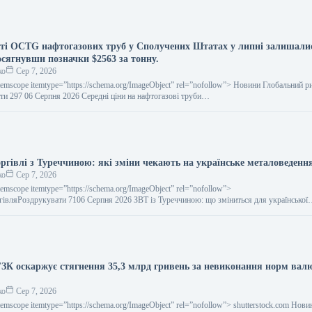
сті OCTG нафтогазових труб у Сполучених Штатах у липні залишали
осягнувши позначки $2563 за тонну.
ко
Сер 7, 2026
temscope itemtype=”https://schema.org/ImageObject” rel=”nofollow”> Новини Глобальний р
ти 297 06 Серпня 2026 Середні ціни на нафтогазові труби…
оргівлі з Туреччиною: які зміни чекають на українське металоведенн
ко
Сер 7, 2026
temscope itemtype=”https://schema.org/ImageObject” rel=”nofollow”>
ргівляРоздрукувати 7106 Серпня 2026 ЗВТ із Туреччиною: що зміниться для української
итайте на русскомRead in…
ЗК оскаржує стягнення 35,3 млрд гривень за невиконання норм вал
ко
Сер 7, 2026
temscope itemtype=”https://schema.org/ImageObject” rel=”nofollow”> shutterstock.com Нови