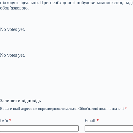
підходять ідеально. При необхідності побудови комплексної, наді
обов’язковою.
Submit Rating
Rate this item:
No votes yet.
Submit Rating
Rate this item:
No votes yet.
Залишити відповідь
Ваша e-mail адреса не оприлюднюватиметься.
Обов’язкові поля позначені
*
Ім’я
*
Email
*