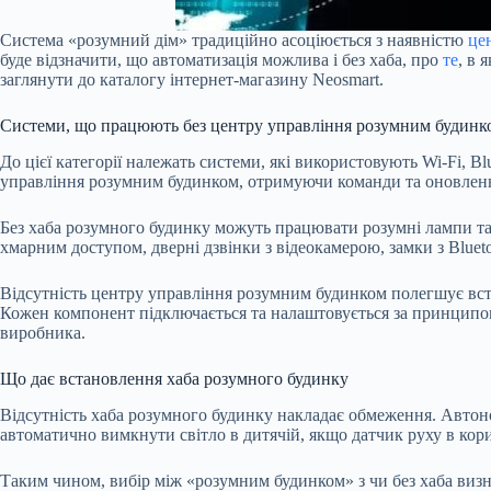
Система «розумний дім» традиційно асоціюється з наявністю
це
буде відзначити, що автоматизація можлива і без хаба, про
те
, в 
заглянути до каталогу інтернет-магазину Neosmart.
Системи, що працюють без центру управління розумним будинк
До цієї категорії належать системи, які використовують Wi-Fi, 
управління розумним будинком, отримуючи команди та оновлення
Без хаба розумного будинку можуть працювати розумні лампи та 
хмарним доступом, дверні дзвінки з відеокамерою, замки з Bluet
Відсутність центру управління розумним будинком полегшує вст
Кожен компонент підключається та налаштовується за принципом 
виробника.
Що дає встановлення хаба розумного будинку
Відсутність хаба розумного будинку накладає обмеження. Автон
автоматично вимкнути світло в дитячій, якщо датчик руху в кори
Таким чином, вибір між «розумним будинком» з чи без хаба виз