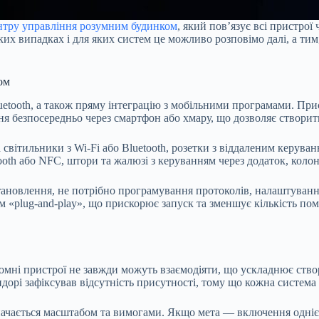
нтру управління розумним будинком
, який пов’язує всі пристрої
яких випадках і для яких систем це можливо розповімо далі, а ти
ом
Bluetooth, а також пряму інтеграцію з мобільними програмами. Пр
 безпосередньо через смартфон або хмару, що дозволяє створит
світильники з Wi-Fi або Bluetooth, розетки з віддаленим керува
ooth або NFC, штори та жалюзі з керуванням через додаток, коло
ановлення, не потрібно програмування протоколів, налаштування
«plug-and-play», що прискорює запуск та зменшує кількість пом
омні пристрої не завжди можуть взаємодіяти, що ускладнює ств
дорі зафіксував відсутність присутності, тому що кожна система
начається масштабом та вимогами. Якщо мета — включення однієї