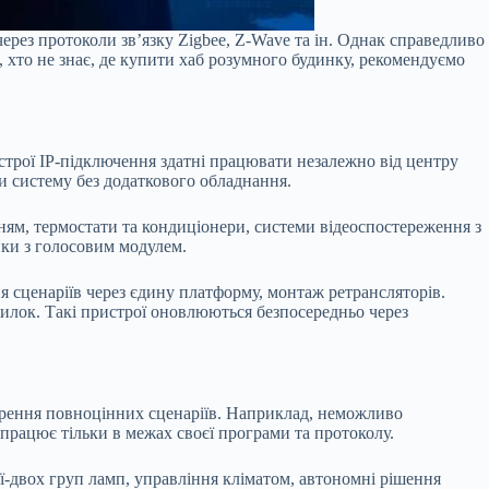
 через протоколи зв’язку Zigbee, Z-Wave та ін. Однак справедливо
м, хто не знає, де купити хаб розумного будинку, рекомендуємо
истрої IP-підключення здатні працювати незалежно від центру
и систему без додаткового обладнання.
нням, термостати та кондиціонери, системи відеоспостереження з
нки з голосовим модулем.
 сценаріїв через єдину платформу, монтаж ретрансляторів.
илок. Такі пристрої оновлюються безпосередньо через
орення повноцінних сценаріїв. Наприклад, неможливо
 працює тільки в межах своєї програми та протоколу.
-двох груп ламп, управління кліматом, автономні рішення