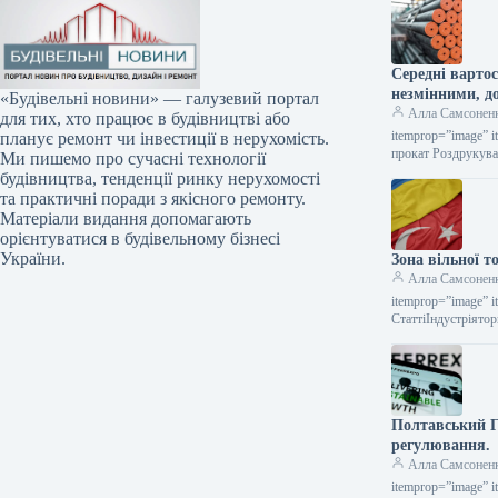
Середні варто
незмінними, д
«Будівельні новини» — галузевий портал
Алла Самсонен
для тих, хто працює в будівництві або
itemprop=”image” i
планує ремонт чи інвестиції в нерухомість.
прокат Роздрукува
Ми пишемо про сучасні технології
будівництва, тенденції ринку нерухомості
та практичні поради з якісного ремонту.
Матеріали видання допомагають
орієнтуватися в будівельному бізнесі
України.
Зона вільної т
Алла Самсонен
itemprop=”image” i
СтаттіІндустріято
металопродукції Ч
Полтавський Г
регулювання.
Алла Самсонен
itemprop=”image” i