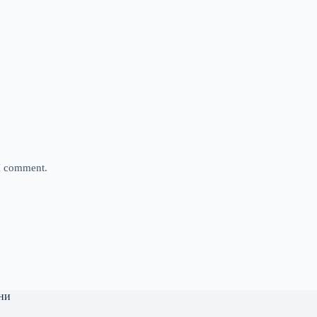
 I comment.
ни