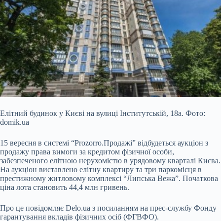
Елітний будинок у Києві на вулиці Інститутській, 18а. Фото:
domik.ua
15 вересня в системі “Prozorro.Продажі” відбудеться аукціон з
продажу права вимоги за кредитом
фізичної особи,
забезпеченого елітною нерухомістю в урядовому кварталі Києва.
На аукціон виставлено елітну квартиру та три паркомісця в
престижному житловому комплексі “Липська Вежа”. Початкова
ціна лота становить 44,4 млн гривень.
Про це повідомляє Delo.ua з посиланням на прес-службу Фонду
гарантування вкладів фізичних осіб (ФГВФО).