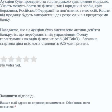
Аукціон буде проведено за голландською аукціонною моделлю.
Участь можуть брати як фізичні, так і юридичні особи, крім
боржника, Російської Федерації та пов’язаних з нею осіб. Кошти
від продажу будуть використані для розрахунків з кредиторами
банку.
Нагадаємо, що на аукціон було виставлено активи дев’яти
банкрутів, що перебувають під управлінням Фонду
гарантування вкладів фізичних осіб (ФГВФО)
. Загальна
стартова ціна всіх лотів становить 926 млн гривень.
Submit Rating
Rate this item:
No votes yet.
Залишити відповідь
Ваша e-mail адреса не оприлюднюватиметься.
Обов’язкові поля
позначені
*