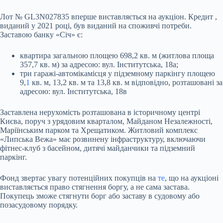
Лот № GL3N027835 вперше виставляється на аукціон.
Кредит
,
виданий
у
2021 році,
був виданий
на споживчі потреби.
Заставою банку «Січ» є:
квартира загальною площею 698,2 кв. м
(житлова площа
357,7 кв. м)
за адресою: вул. Інститутська, 18а;
три гаражі-автомікамісця у підземному паркінгу площею
9,
1
кв. м, 13,2 кв. м та 13,8 кв. м відповідно, розташовані за
адресою: вул. Інститутська, 18в
Заставлена нерухомість розташована в історичному центрі
Києва, поруч з урядовим кварталом, Майданом Незалежності,
Маріїнським парком та Хрещатиком. Житловий комплекс
«Липська Вежа» має розвинену інфраструктуру, включаючи
фітнес-клуб з басейном, дитячі майданчики та підземний
паркінг.
Фонд звертає увагу потенційних покупців на
те
, що на аукціоні
виставляється право стягнення боргу, а не сама застава.
Покупець зможе стягнути борг або заставу в судовому або
позасудовому порядку.