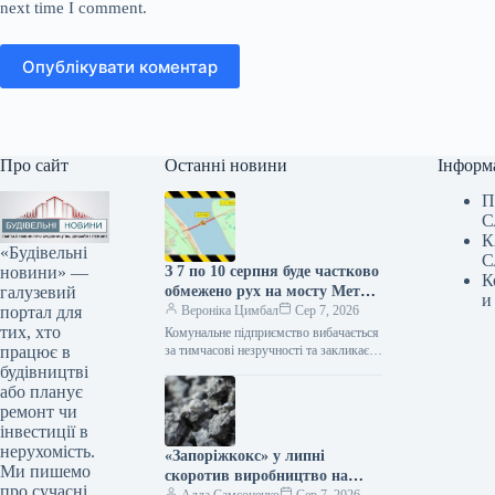
next time I comment.
Опублікувати коментар
Про сайт
Останні новини
Інформ
П
С
К
«Будівельні
С
новини» —
З 7 по 10 серпня буде частково
К
галузевий
обмежено рух на мосту Метро
и
портал для
(схема)
Вероніка Цимбал
Сер 7, 2026
тих, хто
Комунальне підприємство вибачається
працює в
за тимчасові незручності та закликає
враховувати обмеження при
будівництві
плануванні своїх поїздок. Сьогодні,
або планує
11:56 Фото: kyivcity.com.ua Ремонт
ремонт чи
дорожнього…
інвестиції в
нерухомість.
«Запоріжкокс» у липні
Ми пишемо
скоротив виробництво на
про сучасні