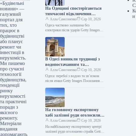
«Будівельні
С
новини» —
На Одещині спостерігаються
К
галузевий
тимчасові відключення
и
портал для
електроенергії через одну з
Алла Самсоненко
Сер 10, 2026
тих, хто
найсерйозніших атак,
Одеса частково залишена без
працює в
здійснених РФ.
електрики після ударів Getty Images
Посилання скопійовано Ворог провів
будівництві
один із наймасовіших нападів на
або планує
Одещину цього…
ремонт чи
інвестиції в
нерухомість.
В Одесі виникли труднощі з
Ми пишемо
водопостачанням та
про сучасні
комунікаціями після ударів.
Алла Самсоненко
Сер 10, 2026
технології
Одеса: перебої з водою та зв’язком
будівництва,
після атаки Getty Images Посилання
тенденції
скопійовано Після одного з
ринку
найінтенсивніших обстрілів Одеси
російськими військами,…
нерухомості
та практичні
поради з
На головному експортному
якісного
хабі залізної руди оголосили
ремонту.
страйк.
Алла Самсоненко
Сер 10, 2026
Матеріали
На найбільшому експортному центрі
видання
залізної руди оголошено страйк Getty
допомагають