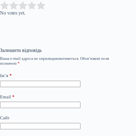
Submit Rating
Rate this item:
No votes yet.
Залишити відповідь
Ваша e-mail адреса не оприлюднюватиметься.
Обов’язкові поля
позначені
*
Ім’я
*
Email
*
Сайт