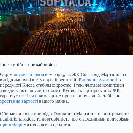
Інвестиційна привабливість
Окрім
високого рівня
комфорту, як ЖК Софія від Мартинова є
вигідними варіантами для інвестицій.
Ринок нерухомості
в
передмісті Києва стабільно зростає, і такі житлові комплекси
завжди мають високий попит. Купівля квартири у цих ЖК
гарантує
не тільки
комфортне проживання, але й стабільне
зростання вартості
вашого майна.
Обираючи квартири від забудовника Мартинова, ви отримуєте
надійність, якість та довговічність, що є важливими критеріями
при виборі
житла для всієї родини.