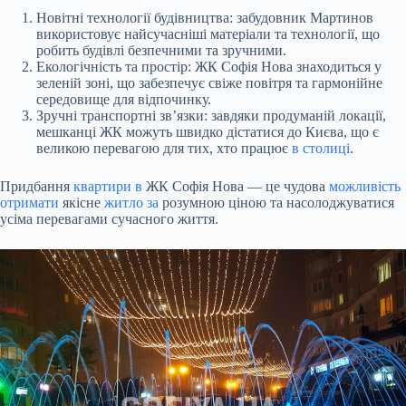
Новітні технології будівництва: забудовник Мартинов
використовує найсучасніші матеріали та технології, що
робить будівлі безпечними та зручними.
Екологічність та простір: ЖК Софія Нова знаходиться у
зеленій зоні, що забезпечує свіже повітря та гармонійне
середовище для відпочинку.
Зручні транспортні зв’язки: завдяки продуманій локації,
мешканці ЖК можуть швидко дістатися до Києва, що є
великою перевагою для тих, хто працює
в столиці
.
Придбання
квартири в
ЖК Софія Нова — це чудова
можливість
отримати
якісне
житло за
розумною ціною та насолоджуватися
усіма перевагами сучасного життя.