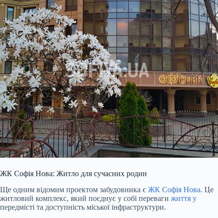
ЖК Софія Нова: Житло для сучасних родин
Ще одним відомим проектом забудовника є
ЖК Софія Нова
. Це
житловий комплекс, який поєднує у собі переваги
життя у
передмісті та доступність міської інфраструктури.