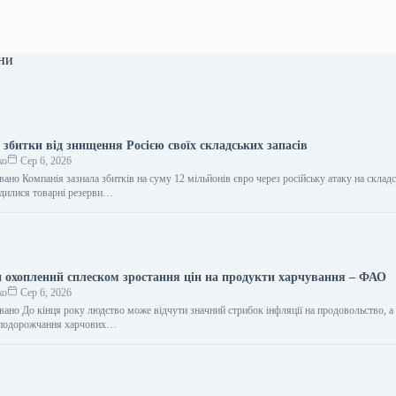
ни
збитки від знищення Росією своїх складських запасів
ко
Сер 6, 2026
ано Компанія зазнала збитків на суму 12 мільйонів євро через російську атаку на склад
одилися товарні резерви…
и охоплений сплеском зростання цін на продукти харчування – ФАО
ко
Сер 6, 2026
вано До кінця року людство може відчути значний стрибок інфляції на продовольство, а
о подорожчання харчових…