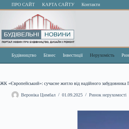
Перейти
ПРО САЙТ
КАРТА САЙТУ
Контакти
до
вмісту
Будівництво
Бізнес
Інвестиції
Нерухомість
Рин
ЖК «Європейський»: сучасне житло від надійного забудовника 
Вероніка Цимбал
01.09.2025
Ринок нерухомості