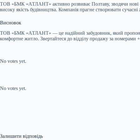
ТОВ «БМК «АТЛАНТ» активно розвиває Полтаву, зводячи нові с
високу якість будівництва. Компанія прагне створювати сучасні
Висновок
ТОВ «БМК «АТЛАНТ» — це надійний забудовник, який пропонує с
комфортне житло. Звертайтеся до відділу продажу за номерами +38
Submit Rating
Rate this item:
No votes yet.
Submit Rating
Rate this item:
No votes yet.
Залишити відповідь