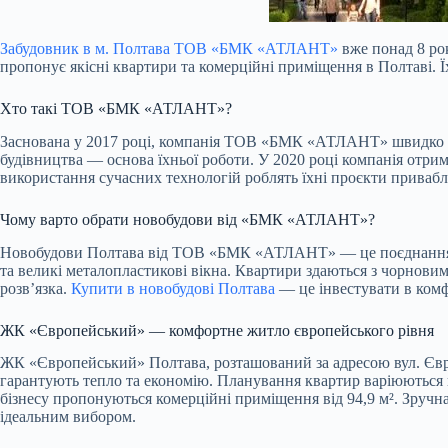
Забудовник в м. Полтава ТОВ «БМК «АТЛАНТ»
вже понад 8 ро
пропонує якісні квартири та комерційні приміщення в Полтаві. 
Хто такі ТОВ «БМК «АТЛАНТ»?
Заснована у 2017 році, компанія ТОВ «БМК «АТЛАНТ» швидко здо
будівництва — основа їхньої роботи. У 2020 році компанія отрим
використання сучасних технологій роблять їхні проєкти привабл
Чому варто обрати новобудови від «БМК «АТЛАНТ»?
Новобудови Полтава від ТОВ «БМК «АТЛАНТ» — це поєднання яко
та великі металопластикові вікна. Квартири здаються з чорнови
розв’язка.
Купити в новобудові Полтава
— це інвестувати в комфо
ЖК «Європейський» — комфортне житло європейського рівня
ЖК «Європейський» Полтава, розташований за адресою вул. Євр
гарантують тепло та економію. Планування квартир варіюються ві
бізнесу пропонуються комерційні приміщення від 94,9 м². Зручна
ідеальним вибором.