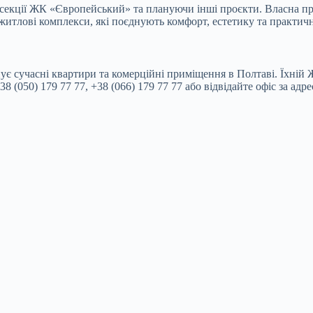
екції ЖК «Європейський» та плануючи інші проєкти. Власна п
 житлові комплекси, які поєднують комфорт, естетику та практич
учасні квартири та комерційні приміщення в Полтаві. Їхній Ж
 (050) 179 77 77, +38 (066) 179 77 77 або відвідайте офіс за адр