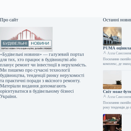
Про сайт
Останні нови
PUMA оцінила 
Алла Самсонен
«Будівельні новини» — галузевий портал
Посилання скопійов
для тих, хто працює в будівництві або
комплекс, де знах
планує ремонт чи інвестиції в нерухомість.
Ми пишемо про сучасні технології
будівництва, тенденції ринку нерухомості
та практичні поради з якісного ремонту.
Матеріали видання допомагають
орієнтуватися в будівельному бізнесі
Світ може бут
України.
Алла Самсонен
Посилання скопійо
року тенденція д