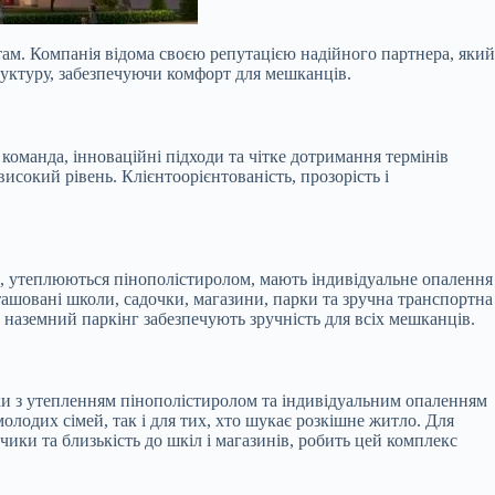
там. Компанія відома своєю репутацією надійного партнера, який
труктуру, забезпечуючи комфорт для мешканців.
манда, інноваційні підходи та чітке дотримання термінів
исокий рівень. Клієнтоорієнтованість, прозорість і
, утеплюються пінополістиролом, мають індивідуальне опалення
ташовані школи, садочки, магазини, парки та зручна транспортна
 наземний паркінг забезпечують зручність для всіх мешканців.
ки з утепленням пінополістиролом та індивідуальним опаленням
олодих сімей, так і для тих, хто шукає розкішне житло. Для
ики та близькість до шкіл і магазинів, робить цей комплекс