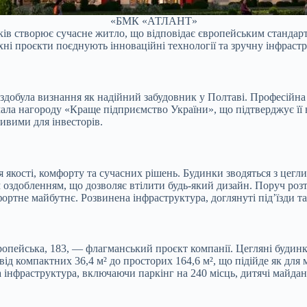
«БМК «АТЛАНТ»
ків створює сучасне житло, що відповідає європейським стандар
Їхні проєкти поєднують інноваційні технології та зручну інфрас
була визнання як надійний забудовник у Полтаві. Професійна ко
ала нагороду «Краще підприємство України», що підтверджує її в
ивими для інвесторів.
сті, комфорту та сучасних рішень. Будинки зводяться з цегли
м оздобленням, що дозволяє втілити будь-який дизайн. Поруч роз
ртне майбутнє. Розвинена інфраструктура, доглянуті під’їзди та
опейська, 183, — флагманський проєкт компанії. Цегляні будин
д компактних 36,4 м² до просторих 164,6 м², що підійде як для м
 інфраструктура, включаючи паркінг на 240 місць, дитячі майданч