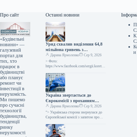
Про сайт
Останні новини
Інформ
П
С
К
«Будівельні
С
новини» —
Уряд схвалив виділення 64,8
К
галузевий
мільйона гривень з
и
портал для
державного бюджету для
Дарина Ярмоленко
Сер 9, 2026
тих, хто
відновлювальних робіт та
> Фото:
працює в
подолання наслідків війни.
https://www.facebook.com/sergii.koretsk
yi.page Уряд України схвалив
будівництві
виділення коштів, запланованих у
або планує
державному бюджеті на 2026 рік для
ремонт чи
фінансування регіональної політики,
інвестиції в
з…
нерухомість.
Україна звертається до
Ми пишемо
Єврокомісії з проханням
про сучасні
надати 220 мільйонів євро для
Дарина Ярмоленко
Сер 9, 2026
технології
допомоги
“> Українська сторона звернулася до
будівництва,
сільськогосподарським
Європейської комісії з запитом про
тенденції
надання 220 мільйонів євро у вигляді
виробникам через
ринку
безповоротної фінансової допомоги.
заблоковані порти.
Ця…
нерухомості