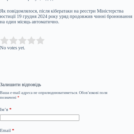
Як повідомлялося, після кібератаки на реєстри Міністерства
юстиції 19 грудня 2024 року уряд продовжив чинні бронювання
на один місяць автоматично.
Submit Rating
Rate this item:
No votes yet.
Залишити відповідь
Ваша e-mail адреса не оприлюднюватиметься.
Обов’язкові поля
позначені
*
Ім’я
*
Email
*