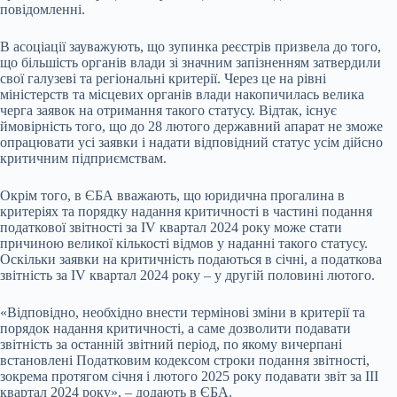
повідомленні.
В асоціації зауважують, що зупинка реєстрів призвела до того,
що більшість органів влади зі значним запізненням затвердили
свої галузеві та регіональні критерії. Через це на рівні
міністерств та місцевих органів влади накопичилась велика
черга заявок на отримання такого статусу. Відтак, існує
ймовірність того, що до 28 лютого державний апарат не зможе
опрацювати усі заявки і надати відповідний статус усім дійсно
критичним підприємствам.
Окрім того, в ЄБА вважають, що юридична прогалина в
критеріях та порядку надання критичності в частині подання
податкової звітності за IV квартал 2024 року може стати
причиною великої кількості відмов у наданні такого статусу.
Оскільки заявки на критичність подаються в січні, а податкова
звітність за IV квартал 2024 року – у другій половині лютого.
«Відповідно, необхідно внести термінові зміни в критерії та
порядок надання критичності, а саме дозволити подавати
звітність за останній звітний період, по якому вичерпані
встановлені Податковим кодексом строки подання звітності,
зокрема протягом січня і лютого 2025 року подавати звіт за III
квартал 2024 року», – додають в ЄБА.