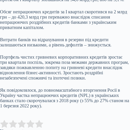
Обсяг непрацюючих кредитів за І квартал скоротився на 2 млрд
грн – до 420,3 млрд грн переважно внаслідок списання
непрацюючих роздрібних кредитів банками з українським
приватним капіталом.
Витрати банків на відрахування в резерви під кредити
залишаються низькими, а рівень дефолтів – знижується.
Портфель чистих гривневих корпоративних кредитів зростає
три квартали поспіль, зокрема поза межами державних програм,
завдяки пожвавленню попиту на гривневі кредити внаслідок
відновлення бізнес-активності. Зростають роздрібні
незабезпечені споживчі та іпотечні позики.
Як повідомлялося, до повномасштабного вторгнення Росії в
Україну частка непрацюючих кредитів (NPL) в українських
банках стало скорочувалася з 2018 року (з 55% до 27% станом на
1 березня 2022 року).
Submit Rating
Rate this item: