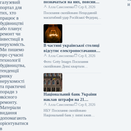
галузевий
позначаться на них, пояснили
и
портал для
в Асоціації ритейлерів
Алла Самсоненко
Сер 8, 2026
тих, хто
Посилання скопійовано Нещодавній
працює в
масштабний удар Російської Федерації
по логістичній інфраструктурі став
будівництві
одним з найвідчутніших ударів по
або планує
українському рітейлу. Проте, за
ремонт чи
інвестиції в
нерухомість.
В частині української столиці
Ми пишемо
відсутнє електропостачання
про сучасні
внаслідок аварійної ситуації.
Алла Самсоненко
Сер 8, 2026
технології
Фото: Getty Images Посилання
будівництва,
скопійовано Деякі квартали
тенденції
Подільського та Оболонського районів
ринку
української столиці тимчасово
позбулися електрики з вини аварії.
нерухомості
Цю…
та практичні
поради з
Національний банк України
якісного
наклав штрафи на 21
ремонту.
фінансову установу, серед
Алла Самсоненко
Сер 8, 2026
Матеріали
яких і Райффайзен.
НБУ Посилання скопійовано
видання
Національний банк у липні вжив
допомагають
заходів впливу до двох банків та 19
орієнтуватися
установ, що не є банками,…
в