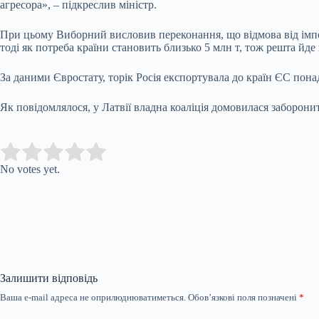
агресора», – підкреслив міністр.
При цьому Виборний висловив переконання, що відмова від імпор
тоді як потреба країни становить близько 5 млн т, тож решта йде 
За даними Євростату, торік Росія експортувала до країн ЄС пон
Як повідомлялося, у Латвії владна коаліція домовилася заборонити
Submit Rating
Rate this item:
No votes yet.
Залишити відповідь
Ваша e-mail адреса не оприлюднюватиметься.
Обов’язкові поля позначені
*