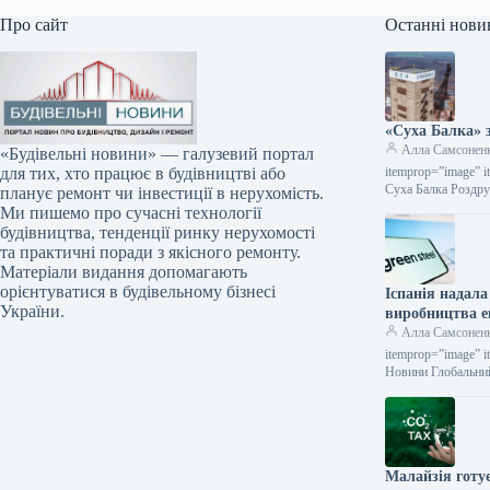
Про сайт
Останні нови
«Суха Балка» з
Алла Самсонен
«Будівельні новини» — галузевий портал
itemprop=”image” i
для тих, хто працює в будівництві або
Суха Балка Роздру
планує ремонт чи інвестиції в нерухомість.
Ми пишемо про сучасні технології
будівництва, тенденції ринку нерухомості
та практичні поради з якісного ремонту.
Матеріали видання допомагають
орієнтуватися в будівельному бізнесі
Іспанія надала
України.
виробництва ек
Алла Самсонен
itemprop=”image” i
Новини Глобальний
Малайзія готу