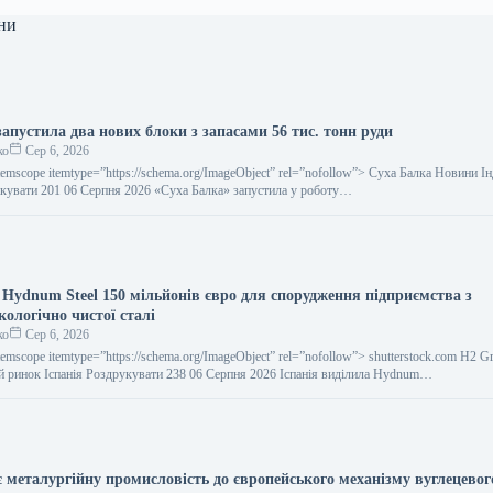
ни
апустила два нових блоки з запасами 56 тис. тонн руди
ко
Сер 6, 2026
temscope itemtype=”https://schema.org/ImageObject” rel=”nofollow”> Суха Балка Новини І
кувати 201 06 Серпня 2026 «Суха Балка» запустила у роботу…
 Hydnum Steel 150 мільйонів євро для спорудження підприємства з
ологічно чистої сталі
ко
Сер 6, 2026
temscope itemtype=”https://schema.org/ImageObject” rel=”nofollow”> shutterstock.com H2 Gr
 ринок Іспанія Роздрукувати 238 06 Серпня 2026 Іспанія виділила Hydnum…
є металургійну промисловість до європейського механізму вуглецевог