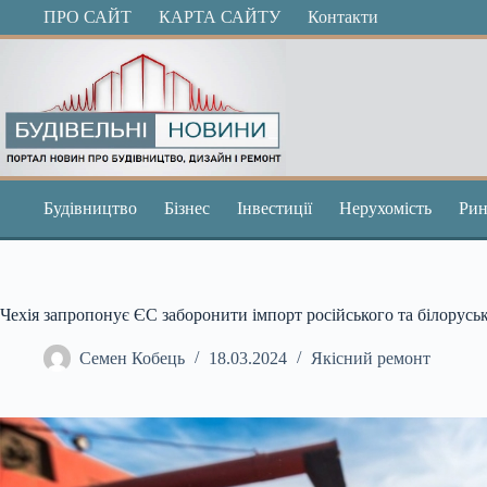
Перейти
ПРО САЙТ
КАРТА САЙТУ
Контакти
до
вмісту
Будівництво
Бізнес
Інвестиції
Нерухомість
Рин
Чехія запропонує ЄС заборонити імпорт російського та білоруськ
Семен Кобець
18.03.2024
Якісний ремонт