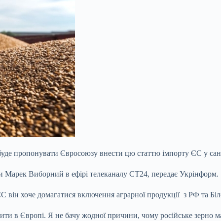
я буде пропонувати Євросоюзу внести цю статтю імпорту ЄС у са
ки Марек Виборний в ефірі телеканалу CT24, передає Укрінформ.
ЄС він хоче домагатися включення аграрної продукції з РФ та Біло
бити в Європі. Я не бачу жодної причини, чому російське зерно 