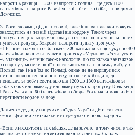
напроти Краківця – 1200, навпроти Ягодина – це десь 1100
вантажівок і навпроти Рави-Руської – близько 600», – повідомив
Демченко.
За його словами, ці дані неповні, адже інші вантажівки можуть
знаходитись на певній відстані від кордону. Також через
блокування цих напрямків фіксується збільшення черг на інших
пунктах пропуску. Зокрема, навпроти пункту пропуску
«Шегині» знаходиться близько 1300 вантажівок і ще сукупно 300
вантажівок навпроти пунктів пропуску «Угринів», «Устилуг» та
«Смільниця». Речник також наголосив, що по кілька вантажівок
за годину учасники акції пропускають як на напрямку виїзду з
Польщі, так і на в’їзд до Польщі, однак це не вирішує всіх
питань щодо інтенсивності руху, оскільки в Ягодині, до
прикладу, за добу перетинало від 1200 до 1300 вантажівок за
добу в обох напрямках, у напрямку пунктів пропуску Краківець
і Рава-Руська по 600 вантажівок в обидва боки мали можливість
перетинати кордон за добу.
Демченко додав, у напрямку виїзду з України діє електронна
черга і фізично вантажівки не перебувають поряд кордону.
«Вони знаходяться в тих місцях, де їм зручно, в тому числі в тих
місцях, де є стоянки, на автозаправних станціях. Якщо ж