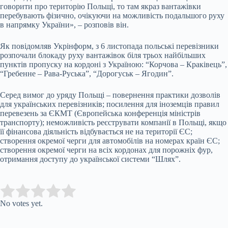
говорити про територію Польщі, то там якраз вантажівки
перебувають фізично, очікуючи на можливість подальшого руху
в напрямку України», – розповів він.
Як повідомляв Укрінформ, з 6 листопада польські перевізники
розпочали блокаду руху вантажівок біля трьох найбільших
пунктів пропуску на кордоні з Україною: “Корчова – Краківець”,
“Гребенне – Рава-Руська”, “Дорогуськ – Ягодин”.
Серед вимог до уряду Польщі – повернення практики дозволів
для українських перевізників; посилення для іноземців правил
перевезень за ЄКМТ (Європейська конференція міністрів
транспорту); неможливість реєструвати компанії в Польщі, якщо
її фінансова діяльність відбувається не на території ЄС;
створення окремої черги для автомобілів на номерах країн ЄС;
створення окремої черги на всіх кордонах для порожніх фур,
отримання доступу до української системи “Шлях”.
Submit Rating
Rate this item:
No votes yet.