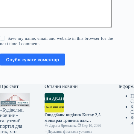
Save my name, email and website in this browser for the
next time I comment.
Опублікувати коментар
Про сайт
Останні новини
Інформ
П
С
К
«Будівельні
С
новини» —
Ощадбанк виділив Києву 2,5
К
галузевий
мільярда гривень для
и
портал для
покращення енергетичної
Дарина Ярмоленко
Сер 10, 2026
тих, хто
стійкості
> Державна фінансова установа