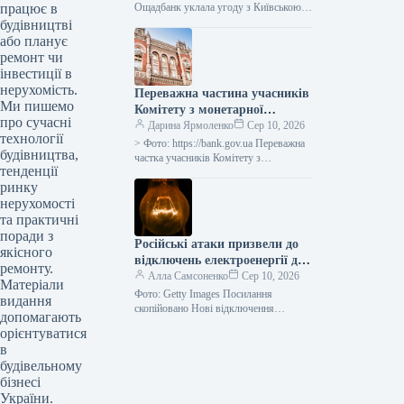
працює в
Ощадбанк уклала угоду з Київською
міською радою про надання кредиту на
будівництві
суму 2,5 мільярда гривень для…
або планує
ремонт чи
інвестиції в
нерухомість.
Переважна частина учасників
Ми пишемо
Комітету з монетарної
про сучасні
політики НБУ прогнозує
Дарина Ярмоленко
Сер 10, 2026
технології
подальше збільшення
> Фото: https://bank.gov.ua Переважна
будівництва,
ключової ставки у 2026 році.
частка учасників Комітету з
тенденції
монетарної політики (КМП)
ринку
Національного банку України (НБУ)
прогнозує подальше зростання
нерухомості
ключової ставки…
та практичні
поради з
Російські атаки призвели до
якісного
відключень електроенергії для
ремонту.
споживачів у чотирьох
Алла Самсоненко
Сер 10, 2026
Матеріали
регіонах.
Фото: Getty Images Посилання
видання
скопійовано Нові відключення
допомагають
електроенергії зафіксовані в
орієнтуватися
Донецькій, Дніпропетровській,
в
Харківській та Сумській областях
будівельному
через ворожі обстріли. Цю…
бізнесі
України.