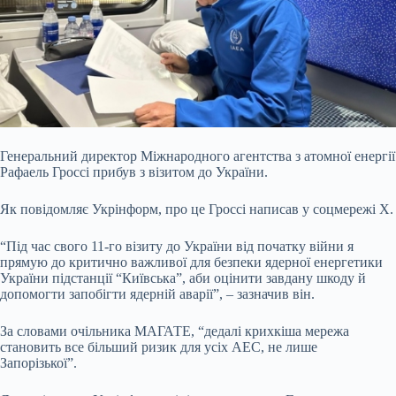
Генеральний директор Міжнародного агентства з атомної енергії
Рафаель Гроссі прибув з візитом до України.
Як повідомляє Укрінформ, про це Гроссі написав у соцмережі Х.
“Під час свого 11-го візиту до України від початку війни я
прямую до критично важливої для безпеки ядерної енергетики
України підстанції “Київська”, аби оцінити завдану шкоду й
допомогти запобігти ядерній аварії”, – зазначив він.
За словами очільника МАГАТЕ, “дедалі крихкіша мережа
становить все більший ризик для усіх АЕС, не лише
Запорізької”.