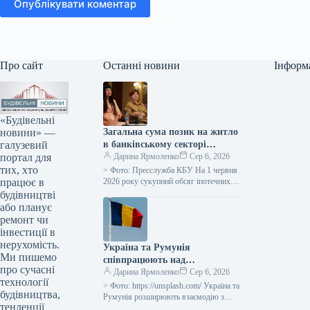
Опублікувати коментар
Про сайт
Останні новини
Інформ
«Будівельні
новини» —
Загальна сума позик на житло
галузевий
в банківському секторі
портал для
досягла 50 мільярдів гривень.
Дарина Ярмоленко
Сер 6, 2026
тих, хто
> Фото: Пресслужба КБУ На 1 червня
працює в
2026 року сукупний обсяг іпотечних
позик у банківській системі досяг 50
будівництві
мільярдів гривень,…
або планує
ремонт чи
інвестиції в
нерухомість.
Україна та Румунія
Ми пишемо
співпрацюють над
про сучасні
збільшенням логістичного
Дарина Ярмоленко
Сер 6, 2026
технології
потенціалу порту Констанца
> Фото: https://unsplash.com/ Україна та
будівництва,
Румунія розширюють взаємодію з
тенденції
метою забезпечення вивезення