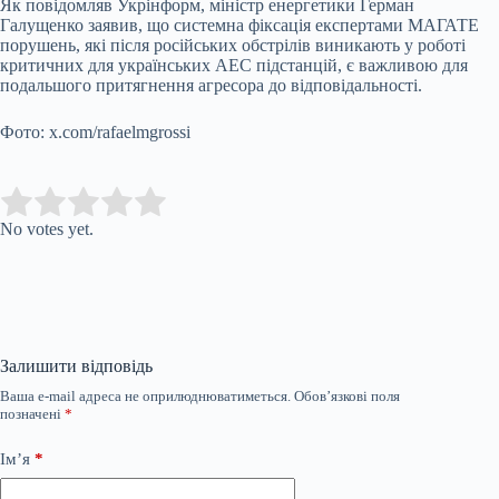
Як повідомляв Укрінформ, міністр енергетики Герман
Галущенко заявив, що системна фіксація експертами МАГАТЕ
порушень, які після російських обстрілів виникають у роботі
критичних для українських АЕС підстанцій, є важливою для
подальшого притягнення агресора до відповідальності.
Фото: x.com/rafaelmgrossi
Submit Rating
Rate this item:
No votes yet.
Залишити відповідь
Ваша e-mail адреса не оприлюднюватиметься.
Обов’язкові поля
позначені
*
Ім’я
*