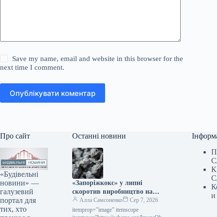
Save my name, email and website in this browser for the
next time I comment.
Опублікувати коментар
Про сайт
Останні новини
Інформ
П
С
К
«Будівельні
С
новини» —
«Запоріжкокс» у липні
К
галузевий
скоротив виробництво на
и
портал для
15,3% порівняно з попереднім
Алла Самсоненко
Сер 7, 2026
тих, хто
місяцем.
itemprop=”image” itemscope