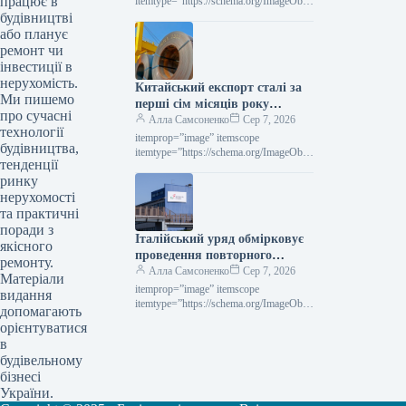
працює в
itemtype=”https://schema.org/ImageObje
ct” rel=”nofollow”> zaporozhcoke.com
будівництві
Новини Компанії виробництво коксу
або планує
Роздрукувати 130 07 Серпня 2026
ремонт чи
«Запоріжкокс» у липні скоротив
інвестиції в
випуск продукції…
нерухомість.
Китайський експорт сталі за
Ми пишемо
перші сім місяців року
про сучасні
зменшився на 4,4% у
Алла Самсоненко
Сер 7, 2026
технології
порівнянні з минулим роком.
itemprop=”image” itemscope
будівництва,
itemtype=”https://schema.org/ImageObje
тенденції
ct” rel=”nofollow”> shutterstock.com
ринку
Новини Глобальний ринок експорт
сталі Роздрукувати 79 07 Серпня 2026
нерухомості
Китай у січні–липні скоротив
та практичні
експорт…
поради з
Італійський уряд обмірковує
якісного
проведення повторного
ремонту.
конкурсу щодо Acciaierie
Алла Самсоненко
Сер 7, 2026
Матеріали
d’Italia
itemprop=”image” itemscope
видання
itemtype=”https://schema.org/ImageObje
допомагають
ct” rel=”nofollow”> shutterstock.com
орієнтуватися
Acciaierie d’Italia Новини Світовий
в
ринок Італія Друкувати 48 07 Серпня
будівельному
2026 Італійський уряд вивчає
бізнесі
можливість…
України.