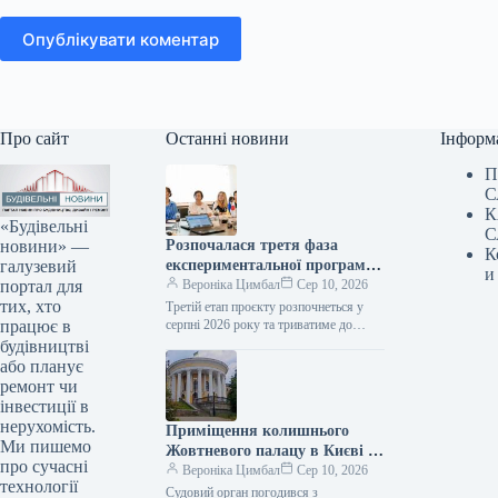
Опублікувати коментар
Про сайт
Останні новини
Інформ
П
С
К
«Будівельні
С
новини» —
Розпочалася третя фаза
К
галузевий
експериментальної програми
и
портал для
з утилізації будівельних
Вероніка Цимбал
Сер 10, 2026
тих, хто
матеріалів за сприяння Японії
Третій етап проєкту розпочнеться у
працює в
серпні 2026 року та триватиме до
кінця поточного року. Сьогодні, 12:34
будівництві
Фото: mininfra.gov.ua Управління
або планує
будівельними…
ремонт чи
інвестиції в
нерухомість.
Приміщення колишнього
Ми пишемо
Жовтневого палацу в Києві за
про сучасні
рішенням суду повинні
Вероніка Цимбал
Сер 10, 2026
технології
повернути державі.
Судовий орган погодився з